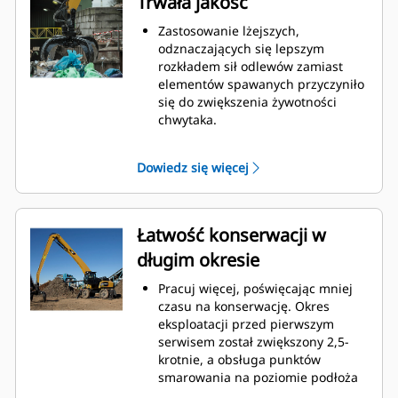
Trwała jakość
programowane optymalne
ustawienia wydajności chwytaka,
Zastosowanie lżejszych,
maksymalizujące synergię i
odznaczających się lepszym
wydajność maszyny oraz chwytaka.
rozkładem sił odlewów zamiast
Osiągnij nowe poziomy i korzystaj
elementów spawanych przyczyniło
z bardziej precyzyjnego
się do zwiększenia żywotności
sterowania obrotem. Mała
chwytaka.
wysokość chwytaków GSH zwiększa
Bardzo wytrzymałe, odporne na
możliwości wykorzystania i jest
przetarcia górne i dolne
Dowiedz się więcej
idealna do zastosowań wewnątrz
ograniczniki na obudowie
obiektów.
chwytaka zapobiegają
nadmiernemu wysuwaniu się
siłowników i zbędnemu zużyciu
Łatwość konserwacji w
przegubów oraz końcówek palców.
długim okresie
Siła, na której można polegać.
Odznaczające się solidną
Pracuj więcej, poświęcając mniej
konstrukcją wewnętrzne palce i
czasu na konserwację. Okres
końcówki są wykonane z wysokiej
eksploatacji przed pierwszym
jakości stali odpornej na przetarcia
serwisem został zwiększony 2,5-
i zużycie spowodowane kontaktem
krotnie, a obsługa punktów
metalowych powierzchni.
smarowania na poziomie podłoża
Przeguby są odlewane, co
jest bezpieczniejsza oraz