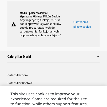
Media Społecznościowe
Wymagana Obsługa Plików Cookie
Aby włączyć tę funkcję, musisz
Ustawienia
warning
zaakceptować używanie plików
plików cookie
cookie przeznaczonych do
targetowania, funkcjonalnych i
odpowiadających za wydajność.
Caterpillar Marki
Caterpillar.com
Caterpillar Kontakt
Caterpillar Kontakt
This site uses cookies to improve your
experience. Some are required for the site
Moje Preferencje Marketingowe
to function, while others support features,
Site Map