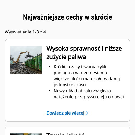
Najważniejsze cechy w skrócie
Wyświetlanie 1-3 z 4
Wysoka sprawność i niższe
zużycie paliwa
Krótkie czasy trwania cykli
pomagają w przeniesieniu
większej ilości materiału w danej
jednostce czasu.
Nowy układ obrotu zwiększa
natężenie przepływu oleju o nawet
160 procent.
Udoskonalone zakrzywienie palców
Dowiedz się więcej
poprawia całkowity współczynnik
napełnienia o nawet 140–200
procent.
W maszynach Cat są wstępnie