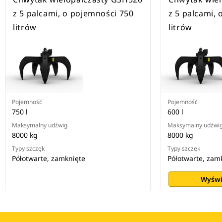
z 5 palcami, o pojemności 750
z 5 palcami,
litrów
litrów
Pojemność
Pojemność
750 l
600 l
Maksymalny udźwig
Maksymalny udźwi
8000 kg
8000 kg
Typy szczęk
Typy szczęk
Półotwarte, zamknięte
Półotwarte, zam
Wyświ