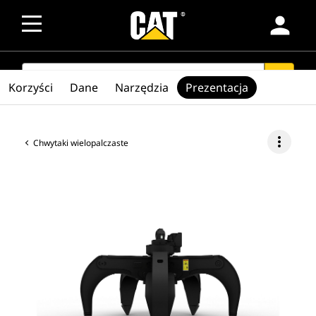
person
SEARCH
search
Korzyści
Dane
Narzędzia
Prezentacja
more_vert
Chwytaki wielopalczaste