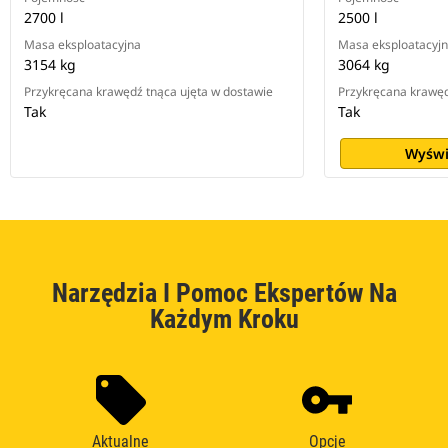
2700 l
2500 l
Masa eksploatacyjna
Masa eksploatacyj
3154 kg
3064 kg
Przykręcana krawędź tnąca ujęta w dostawie
Przykręcana krawęd
Tak
Tak
Wyświ
Narzędzia I Pomoc Ekspertów Na
Każdym Kroku
Aktualne
Opcje