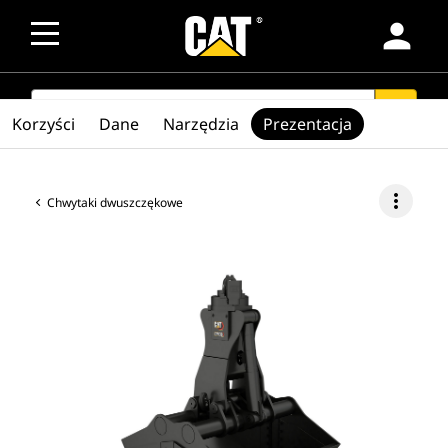
person
SEARCH
search
Korzyści
Dane
Narzędzia
Prezentacja
more_vert
Chwytaki dwuszczękowe