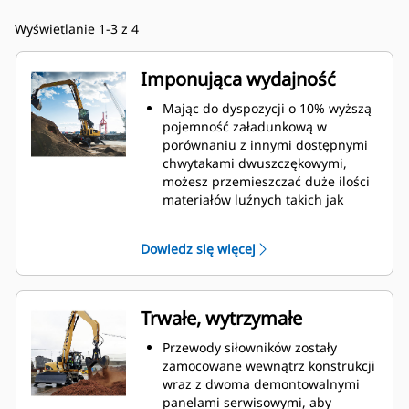
Wyświetlanie 1-3 z 4
Imponująca wydajność
Mając do dyspozycji o 10% wyższą
pojemność załadunkową w
porównaniu z innymi dostępnymi
chwytakami dwuszczękowymi,
możesz przemieszczać duże ilości
materiałów luźnych takich jak
ziarno, węgiel, piasek i kruszywa.
Szeroko otwierające się szczęki
Dowiedz się więcej
umożliwiają chwytanie i
przemieszczanie dużych ilości
materiału.
Imponująca siła zaciskowa szczęk
Trwałe, wytrzymałe
chwytaka w połączeniu z szybkim
otwieraniem i zamykaniem
Przewody siłowników zostały
pozwala skrócić cykle robocze i
zamocowane wewnątrz konstrukcji
realizować zadanie
wraz z dwoma demontowalnymi
przemieszczając więcej ton w
panelami serwisowymi, aby