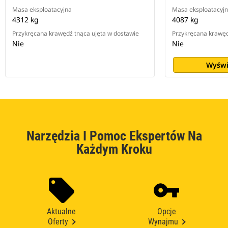
Masa eksploatacyjna
Masa eksploatacyj
4312 kg
4087 kg
Przykręcana krawędź tnąca ujęta w dostawie
Przykręcana krawęd
Nie
Nie
Wyświ
Narzędzia I Pomoc Ekspertów Na
Każdym Kroku
Aktualne
Opcje
Oferty
Wynajmu