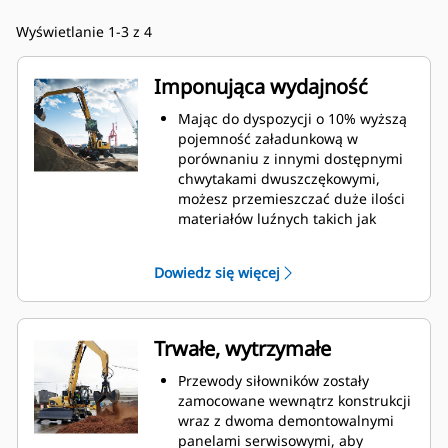
Wyświetlanie 1-3 z 4
Imponująca wydajność
Mając do dyspozycji o 10% wyższą
pojemność załadunkową w
porównaniu z innymi dostępnymi
chwytakami dwuszczękowymi,
możesz przemieszczać duże ilości
materiałów luźnych takich jak
ziarno, węgiel, piasek i kruszywa.
Szeroko otwierające się szczęki
Dowiedz się więcej
umożliwiają chwytanie i
przemieszczanie dużych ilości
materiału.
Imponująca siła zaciskowa szczęk
Trwałe, wytrzymałe
chwytaka w połączeniu z szybkim
otwieraniem i zamykaniem
Przewody siłowników zostały
pozwala skrócić cykle robocze i
zamocowane wewnątrz konstrukcji
realizować zadanie
wraz z dwoma demontowalnymi
przemieszczając więcej ton w
panelami serwisowymi, aby