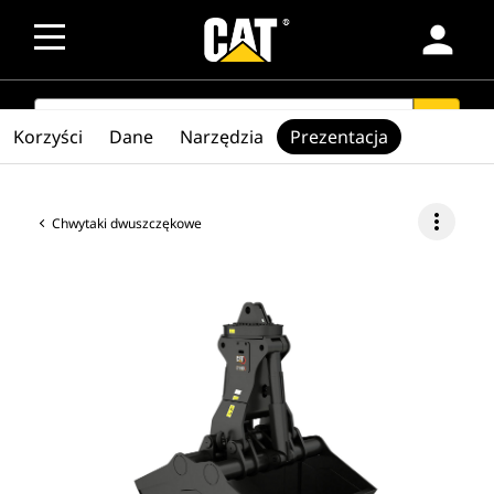
person
SEARCH
search
Korzyści
Dane
Narzędzia
Prezentacja
more_vert
Chwytaki dwuszczękowe