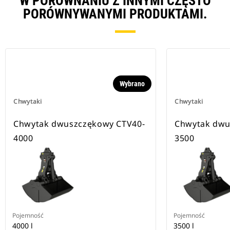
W PORÓWNANIU Z INNYMI CZĘSTO
PORÓWNYWANYMI PRODUKTAMI.
Wybrano
Chwytaki
Chwytaki
Chwytak dwuszczękowy CTV40-
Chwytak dwu
4000
3500
Pojemność
Pojemność
4000 l
3500 l