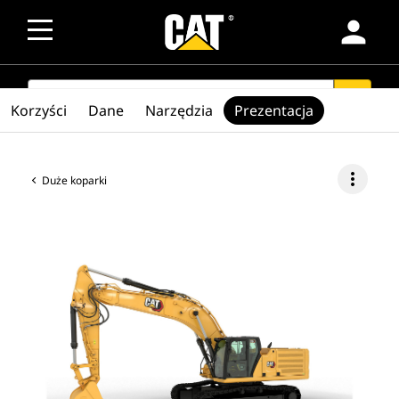
person
SEARCH
search
Korzyści
Dane
Narzędzia
Prezentacja
more_vert
Duże koparki