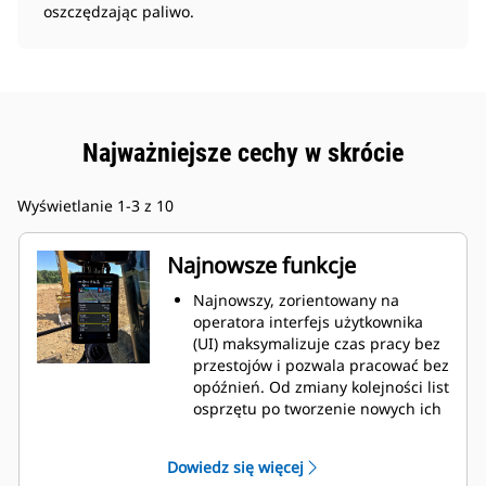
oszczędzając paliwo.
Najważniejsze cechy w skrócie
Wyświetlanie 1-3 z 10
Najnowsze funkcje
Najnowszy, zorientowany na
operatora interfejs użytkownika
(UI) maksymalizuje czas pracy bez
przestojów i pozwala pracować bez
opóźnień. Od zmiany kolejności list
osprzętu po tworzenie nowych ich
kombinacji w razie potrzeby –
operatorzy mogą szybko
Dowiedz się więcej
skonfigurować maszyny i łatwo