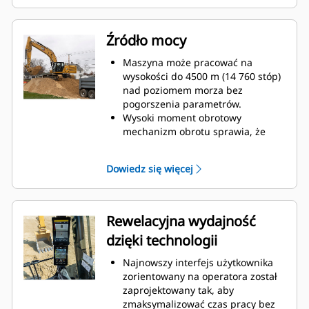
uzyskać dostęp do informacji.
Interfejs pozwala operatorom
zachować dokładność i
Źródło mocy
maksymalnie wykorzystać każdą
sekundę zmiany. Dodanie
Maszyna może pracować na
możliwości wprowadzania złączy i
wysokości do 4500 m (14 760 stóp)
osprzętu do systemu sprawia, że
nad poziomem morza bez
konfigurowanie kombinacji
pogorszenia parametrów.
osprzętu roboczego jest bardzo
Wysoki moment obrotowy
wydajne, co znacznie skraca czas
mechanizm obrotu sprawia, że
kalibracji. Eliminuje również
maszyna z łatwością daje sobie
konieczność ponownego mierzenia
radę ze zmianami tempa,
Dowiedz się więcej
podczas wymiany osprzętu
nierównościami terenu i ciągłą
roboczego Cat® i ułatwia jednej
stycznością z materiałami o
osobie sprawdzanie i regulację
wysokiej udarności, dzięki czemu
zużycia łyżki.
operatorzy mogą sprawnie i
Rewelacyjna wydajność
precyzyjnie wykonywać swoją
dzięki technologii
pracę.
Czy wiesz, że stosunek siły do
Najnowszy interfejs użytkownika
masy koparki zależy między innymi
zorientowany na operatora został
od przegród wewnętrznych?
zaprojektowany tak, aby
Dlatego w maszynach Caterpillar
zmaksymalizować czas pracy bez