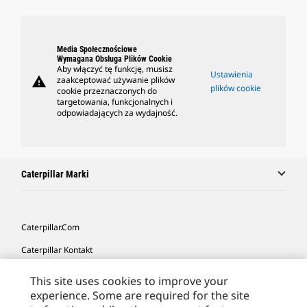
Media Społecznościowe
Wymagana Obsługa Plików Cookie
Aby włączyć tę funkcję, musisz
Ustawienia
warning
zaakceptować używanie plików
plików cookie
cookie przeznaczonych do
targetowania, funkcjonalnych i
odpowiadających za wydajność.
Caterpillar Marki
Caterpillar.com
Caterpillar Kontakt
Caterpillar Kontakt
This site uses cookies to improve your
experience. Some are required for the site
Moje Preferencje Marketingowe