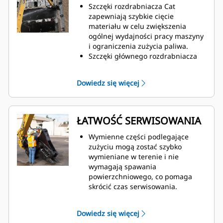
Szczęki rozdrabniacza Cat
zapewniają szybkie cięcie
materiału w celu zwiększenia
ogólnej wydajności pracy maszyny
i ograniczenia zużycia paliwa.
Szczęki głównego rozdrabniacza
są precyzyjnie umieszczone z
możliwością obrotu o 360 stopni i
Dowiedz się więcej
widocznością ruchomej części
podczas rozbiórki.
Zawór Speed Booster aktywnie
równoważy prędkość i moc,
ŁATWOŚĆ SERWISOWANIA
zapewniając krótki czas cyklu i
dużą siłę zamykania, co pomaga
Wymienne części podlegające
zwiększyć produktywność.
zużyciu mogą zostać szybko
wymieniane w terenie i nie
wymagają spawania
powierzchniowego, co pomaga
skrócić czas serwisowania.
Punkty codziennej kontroli części
podlegających zużyciu oraz punkty
Dowiedz się więcej
smarowania są dostępne z