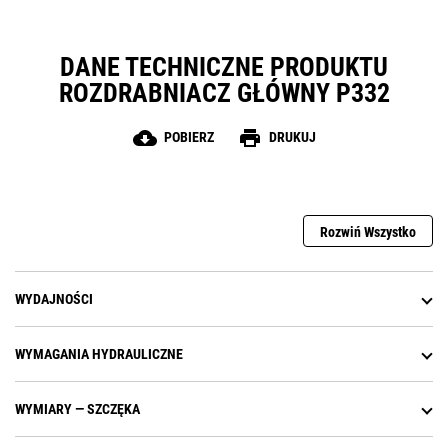
rozbiórkowej, są więc
wszechstronnym narzędziem do
różnych zadań.
DANE TECHNICZNE PRODUKTU
ROZDRABNIACZ GŁÓWNY P332
cloud_download
print
POBIERZ
DRUKUJ
Rozwiń Wszystko
WYDAJNOŚCI
WYMAGANIA HYDRAULICZNE
WYMIARY — SZCZĘKA