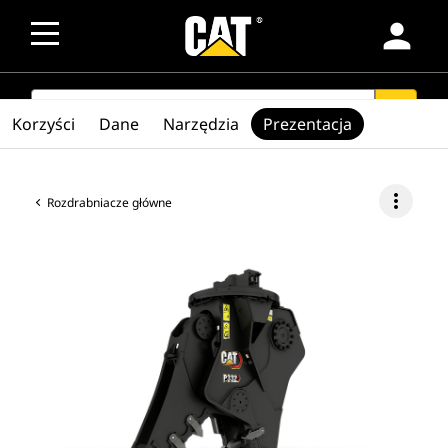
person
SEARCH
search
Korzyści
Dane
Narzędzia
Prezentacja
more_vert
Rozdrabniacze główne