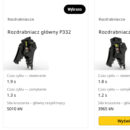
Wybrano
Rozdrabniacze
Rozdrabniacze
Rozdrabniacz główny P332
Rozdrabniac
Czas cyklu — otwieranie
Czas cyklu — otwie
1.9 s
1.8 s
Czas cyklu — zamykanie
Czas cyklu — zamy
1.3 s
1.2 s
Siła kruszenia – główny zespół tnący
Siła kruszenia – gł
5010 kN
3965 kN
Wyświ