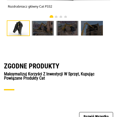
Rozdrabniacz główny Cat P332
Roz
ZGODNE PRODUKTY
Maksymalizuj Korzyści Z Inwestycji W Sprzęt, Kupując
Powiązane Produkty Cat
Rozwiń Wszystko