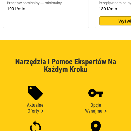
Przepływ nominalny — minimalny
Przepływ nominaln
190 l/min
180 l/min
Wyświ
Narzędzia I Pomoc Ekspertów Na
Każdym Kroku
Aktualne
Opcje
Oferty
Wynajmu