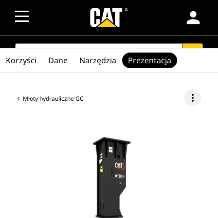
person
SEARCH
search
Korzyści
Dane
Narzędzia
Prezentacja
more_vert
Młoty hydrauliczne GC