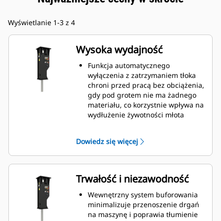
Wyświetlanie 1-3 z 4
Wysoka wydajność
Funkcja automatycznego
wyłączenia z zatrzymaniem tłoka
chroni przed pracą bez obciążenia,
gdy pod grotem nie ma żadnego
materiału, co korzystnie wpływa na
wydłużenie żywotności młota
hydraulicznego.
Ręczna regulacja prędkości tłoka,
Dowiedz się więcej
umożliwiająca wybór między dużą
prędkością tłoka lub maksymalną
mocą, umożliwia zwiększenie
wydajności i produkcji w miejscu
Trwałość i niezawodność
pracy.
Standardowa funkcja wyciszenia
Wewnętrzny system buforowania
pozwala na pracę z użyciem młota
minimalizuje przenoszenie drgań
hydraulicznego GC S we
na maszynę i poprawia tłumienie