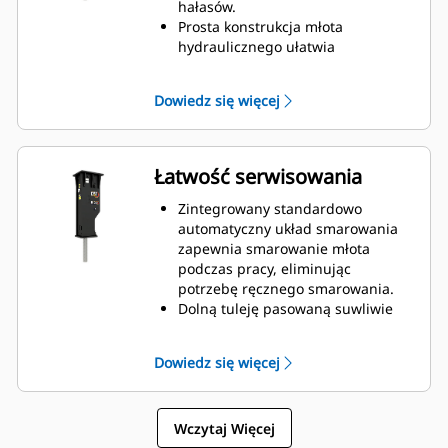
wrażliwych lokalizacjach, takich jak
hałasów.
osiedla mieszkaniowe czy szpitale,
Prosta konstrukcja młota
objętych ograniczeniem emisji
hydraulicznego ułatwia
hałasu.
konserwację i przyspiesza
regenerację, co wpływa na
Dowiedz się więcej
obniżenie kosztów posiadania i
eksploatacji.
Elementy hydrauliczne są
chronione przed uszkodzeniem
Łatwość serwisowania
wewnątrz obudowy, co pomaga
skrócić czas przestojów w miejscu
Zintegrowany standardowo
pracy.
automatyczny układ smarowania
zapewnia smarowanie młota
podczas pracy, eliminując
potrzebę ręcznego smarowania.
Dolną tuleję pasowaną suwliwie
można szybko wymienić w terenie,
co pomaga skrócić czas
Dowiedz się więcej
serwisowania.
Napełnienie młota hydraulicznego
gazem można sprawdzać bez
Wczytaj Więcej
wymontowywania go z maszyny.