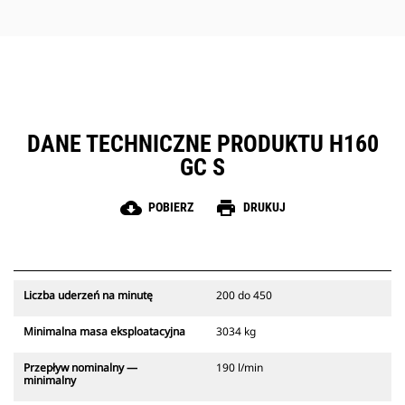
Łatwy i szybki dostęp do stref
serwisowych uprasza konserwację
młota hydraulicznego.
DANE TECHNICZNE PRODUKTU H160
GC S
cloud_download
print
POBIERZ
DRUKUJ
Liczba uderzeń na minutę
200 do 450
Minimalna masa eksploatacyjna
3034 kg
Przepływ nominalny —
190 l/min
minimalny