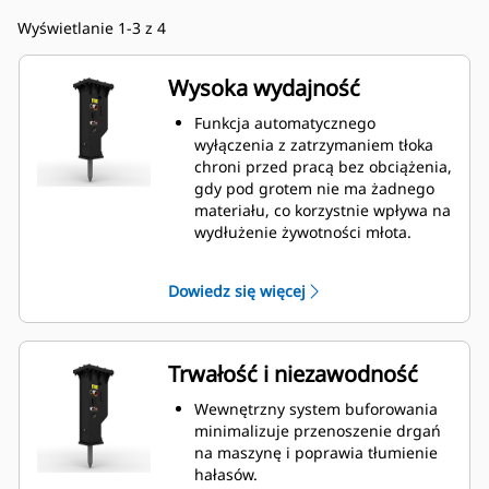
Wyświetlanie 1-3 z 4
Wysoka wydajność
Funkcja automatycznego
wyłączenia z zatrzymaniem tłoka
chroni przed pracą bez obciążenia,
gdy pod grotem nie ma żadnego
materiału, co korzystnie wpływa na
wydłużenie żywotności młota.
Ręczna regulacja prędkości tłoka,
umożliwiająca wybór między dużą
Dowiedz się więcej
prędkością tłoka lub maksymalną
mocą, umożliwia zwiększenie
wydajności i produkcji w miejscu
pracy.
Trwałość i niezawodność
Standardowa funkcja wyciszenia
pozwala na pracę z użyciem młota
Wewnętrzny system buforowania
GC S we wrażliwych lokalizacjach,
minimalizuje przenoszenie drgań
takich jak osiedla mieszkaniowe
na maszynę i poprawia tłumienie
czy szpitale, objętych
hałasów.