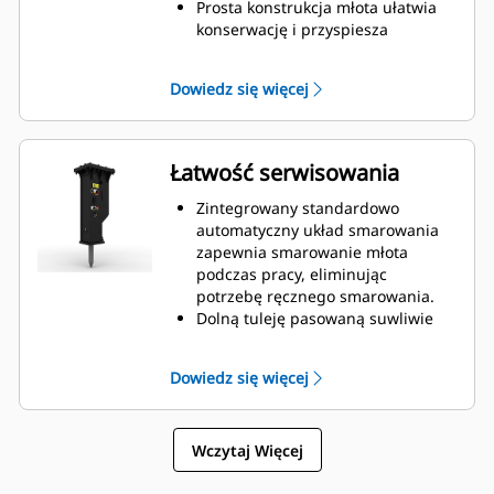
ograniczeniem emisji hałasu.
Prosta konstrukcja młota ułatwia
konserwację i przyspiesza
regenerację, co wpływa na
obniżenie kosztów posiadania i
Dowiedz się więcej
eksploatacji.
Krytyczne elementy hydrauliczne
są chronione przed uszkodzeniem
wewnątrz obudowy, co pomaga
Łatwość serwisowania
skrócić czas przestojów w miejscu
pracy.
Zintegrowany standardowo
automatyczny układ smarowania
zapewnia smarowanie młota
podczas pracy, eliminując
potrzebę ręcznego smarowania.
Dolną tuleję pasowaną suwliwie
można szybko wymienić w terenie,
co pomaga skrócić czas
Dowiedz się więcej
serwisowania.
Napełnienie młota gazem można
sprawdzać bez wymontowywania
Wczytaj Więcej
go z maszyny.
Łatwy i szybki dostęp do stref