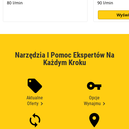
80 l/min
90 l/min
Wyświ
Narzędzia I Pomoc Ekspertów Na
Każdym Kroku
Aktualne
Opcje
Oferty
Wynajmu