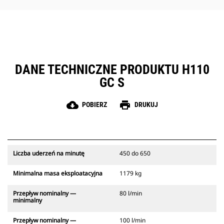
serwisowych uprasza konserwację
młota.
DANE TECHNICZNE PRODUKTU H110
GC S
cloud_download
print
POBIERZ
DRUKUJ
Liczba uderzeń na minutę
450 do 650
Minimalna masa eksploatacyjna
1179 kg
Przepływ nominalny —
80 l/min
minimalny
Przepływ nominalny —
100 l/min