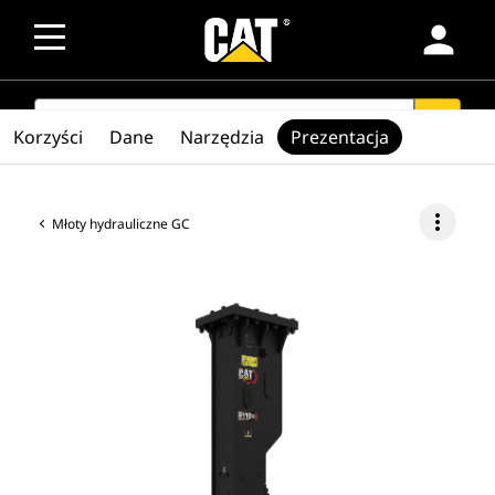
person
SEARCH
search
Korzyści
Dane
Narzędzia
Prezentacja
more_vert
Młoty hydrauliczne GC