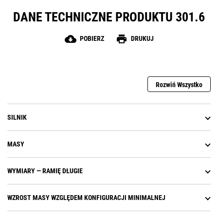
DANE TECHNICZNE PRODUKTU 301.6
cloud_download
print
POBIERZ
DRUKUJ
Rozwiń Wszystko
SILNIK
MASY
WYMIARY — RAMIĘ DŁUGIE
WZROST MASY WZGLĘDEM KONFIGURACJI MINIMALNEJ