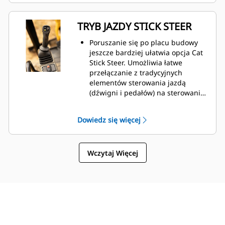
TRYB JAZDY STICK STEER
Poruszanie się po placu budowy
jeszcze bardziej ułatwia opcja Cat
Stick Steer. Umożliwia łatwe
przełączanie z tradycyjnych
elementów sterowania jazdą
(dźwigni i pedałów) na sterowanie
joystickiem za pomocą jednego
przycisku. Uzyskujesz korzyści w
Dowiedz się więcej
postaci mniejszego wysiłku i
lepszego sterowania.
Wczytaj Więcej