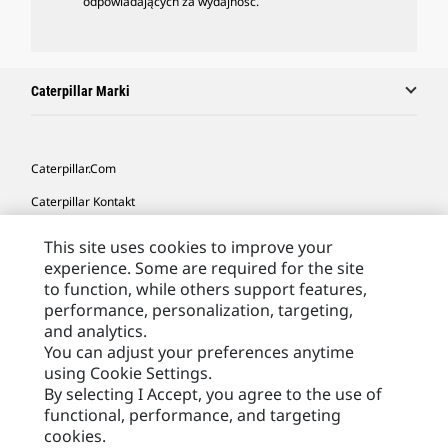
odpowiadających za wydajność.
Caterpillar Marki
Caterpillar.com
Caterpillar Kontakt
Caterpillar Kontakt
This site uses cookies to improve your
experience. Some are required for the site
Moje Preferencje Marketingowe
to function, while others support features,
Site Map
performance, personalization, targeting,
and analytics.
Cookie Settings
You can adjust your preferences anytime
Legal
using Cookie Settings.
By selecting I Accept, you agree to the use of
Privacy
functional, performance, and targeting
cookies.