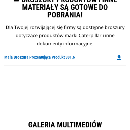
MATERIAŁY SĄ GOTOWE DO
POBRANIA!
Dla Twojej rozwijającej się firmy są dostępne broszury
dotyczące produktów marki Caterpillar i inne
dokumenty informacyjne.
file_download
Do
Mała Broszura Prezentująca Produkt 301.6
P
O
in
a
N
Ta
GALERIA MULTIMEDIÓW