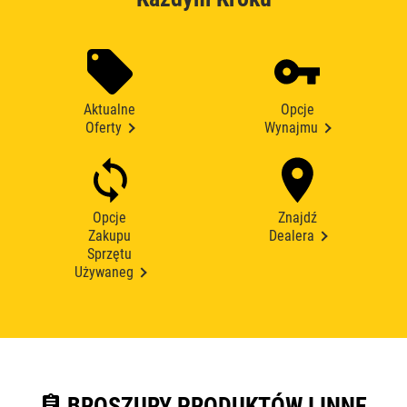
Aktualne
Opcje
Oferty
Wynajmu
Opcje
Znajdź
Zakupu
Dealera
Sprzętu
Używaneg
assignment
BROSZURY PRODUKTÓW I INNE