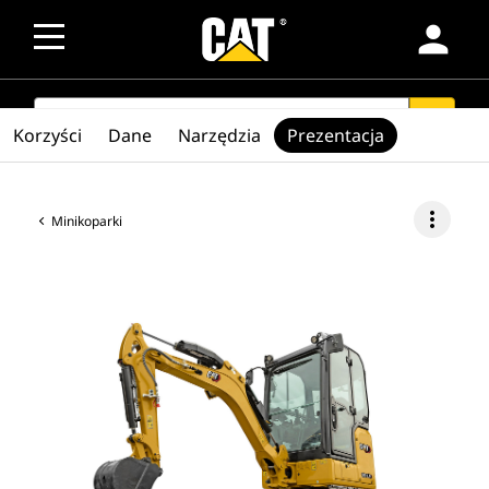
person
SEARCH
search
Korzyści
Dane
Narzędzia
Prezentacja
more_vert
Minikoparki