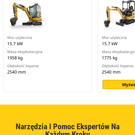
Moc użyteczna
Moc użyteczna
15.7 kW
15.7 kW
Masa eksploatacyjna
Masa eksploatacyj
1958 kg
1775 kg
Głębokość kopania
Głębokość kopania
2540 mm
2540 mm
Wyświ
Narzędzia I Pomoc Ekspertów Na
Każdym Kroku