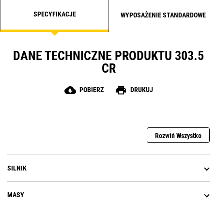
SPECYFIKACJE
WYPOSAŻENIE STANDARDOWE
DANE TECHNICZNE PRODUKTU 303.5
CR
cloud_download
print
POBIERZ
DRUKUJ
Rozwiń Wszystko
SILNIK
MASY