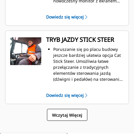
nowoczesny monitor z ekranem
dotykowym.
Dowiedz się więcej
TRYB JAZDY STICK STEER
Poruszanie się po placu budowy
jeszcze bardziej ułatwia opcja Cat
Stick Steer. Umożliwia łatwe
przełączanie z tradycyjnych
elementów sterowania jazdą
(dźwigni i pedałów) na sterowanie
ruchem maszyny i lemiesza
joystickiem. Uzyskujesz korzyści w
Dowiedz się więcej
postaci mniejszego wysiłku i
lepszego sterowania.
Wczytaj Więcej