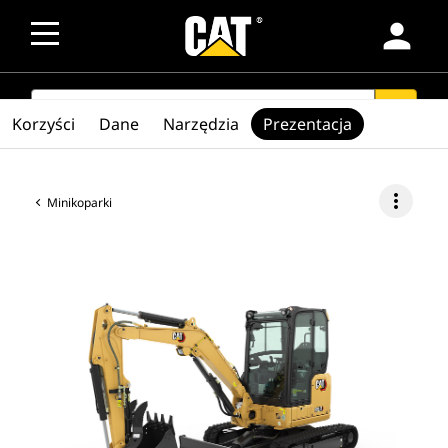
person
SEARCH
search
Korzyści
Dane
Narzędzia
Prezentacja
more_vert
Minikoparki