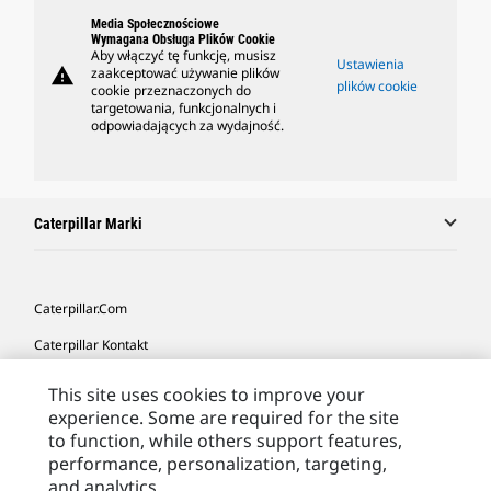
Media Społecznościowe
Wymagana Obsługa Plików Cookie
Aby włączyć tę funkcję, musisz
Ustawienia
warning
zaakceptować używanie plików
plików cookie
cookie przeznaczonych do
targetowania, funkcjonalnych i
odpowiadających za wydajność.
Caterpillar Marki
Caterpillar.com
Caterpillar Kontakt
Caterpillar Kontakt
This site uses cookies to improve your
experience. Some are required for the site
Moje Preferencje Marketingowe
to function, while others support features,
Site Map
performance, personalization, targeting,
and analytics.
Cookie Settings