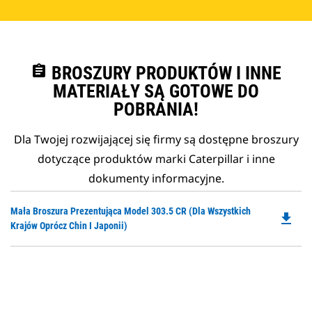
assignment
BROSZURY PRODUKTÓW I INNE
MATERIAŁY SĄ GOTOWE DO
POBRANIA!
Dla Twojej rozwijającej się firmy są dostępne broszury
dotyczące produktów marki Caterpillar i inne
dokumenty informacyjne.
Do
Mała Broszura Prezentująca Model 303.5 CR (dla Wszystkich
file_download
P
Krajów Oprócz Chin I Japonii)
O
in
a
N
Ta