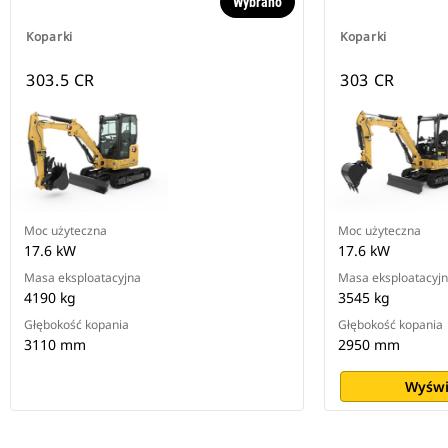
Wybrano
Koparki
Koparki
303.5 CR
303 CR
Moc użyteczna
Moc użyteczna
17.6 kW
17.6 kW
Masa eksploatacyjna
Masa eksploatacyj
4190 kg
3545 kg
Głębokość kopania
Głębokość kopania
3110 mm
2950 mm
Wyświ