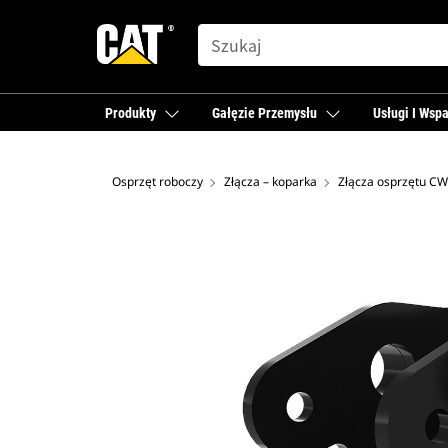
SEARCH
Produkty
Gałęzie Przemysłu
Usługi I Wspa
Osprzęt roboczy
Złącza – koparka
Złącza osprzętu CW