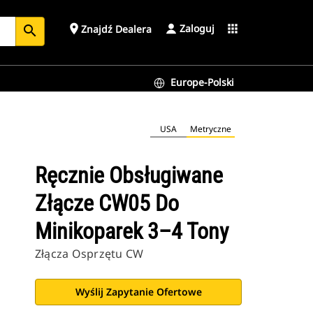
Zaloguj
place
apps
Znajdź Dealera
search
Europe-Polski
USA
Metryczne
Ręcznie Obsługiwane
Złącze CW05 Do
Minikoparek 3–4 Tony
Złącza Osprzętu CW
Wyślij Zapytanie Ofertowe