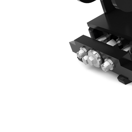
Ręcznie Obsługiwane Złącze CW05 Do Minikoparek 3–4 Tony
Kor
Zmień model