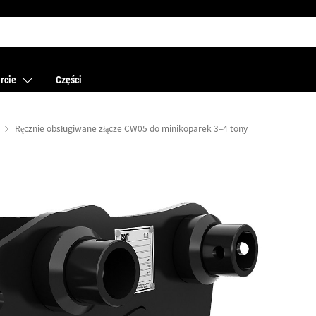
rcie
Części
Ręcznie obsługiwane złącze CW05 do minikoparek 3–4 tony