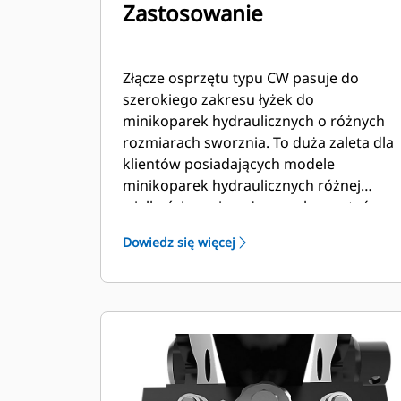
Zastosowanie
Złącze osprzętu typu CW pasuje do
szerokiego zakresu łyżek do
minikoparek hydraulicznych o różnych
rozmiarach sworznia. To duża zaleta dla
klientów posiadających modele
minikoparek hydraulicznych różnej
wielkości, ponieważ mogą korzystać z
jednej łyżki do wielu maszyn.
Dowiedz się więcej