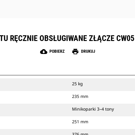
TU RĘCZNIE OBSŁUGIWANE ZŁĄCZE CW05 
cloud_download
print
POBIERZ
DRUKUJ
25 kg
235 mm
Minikoparki 3–4 tony
251 mm
376 mm