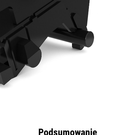
zyści
Dane
Narzędzia
Prezentacja
Podsumowanie