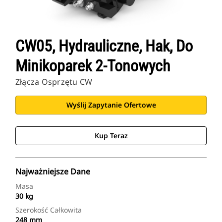
CW05, Hydrauliczne, Hak, Do
Minikoparek 2-Tonowych
Złącza Osprzętu CW
Wyślij Zapytanie Ofertowe
Kup Teraz
Najważniejsze Dane
Masa
30 kg
Szerokość Całkowita
248 mm