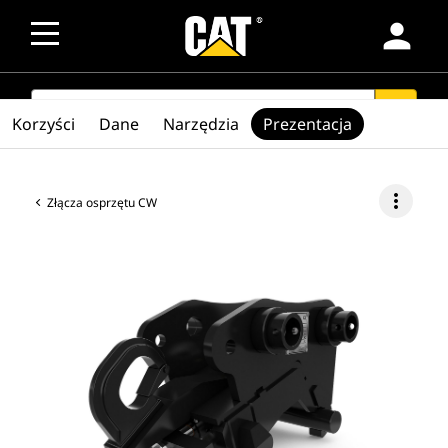
person
SEARCH
search
Korzyści
Dane
Narzędzia
Prezentacja
more_vert
Złącza osprzętu CW