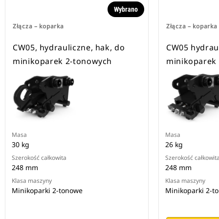
Wybrano
Złącza – koparka
Złącza – koparka
CW05, hydrauliczne, hak, do
CW05 hydrau
minikoparek 2-tonowych
minikoparek
Masa
Masa
30 kg
26 kg
Szerokość całkowita
Szerokość całkowit
248 mm
248 mm
Klasa maszyny
Klasa maszyny
Minikoparki 2-tonowe
Minikoparki 2-t