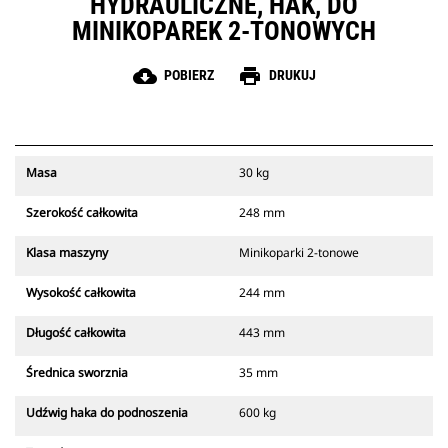
HYDRAULICZNE, HAK, DO
MINIKOPAREK 2-TONOWYCH
cloud_download
print
POBIERZ
DRUKUJ
Masa
30 kg
Szerokość całkowita
248 mm
Klasa maszyny
Minikoparki 2-tonowe
Wysokość całkowita
244 mm
Długość całkowita
443 mm
Średnica sworznia
35 mm
Udźwig haka do podnoszenia
600 kg