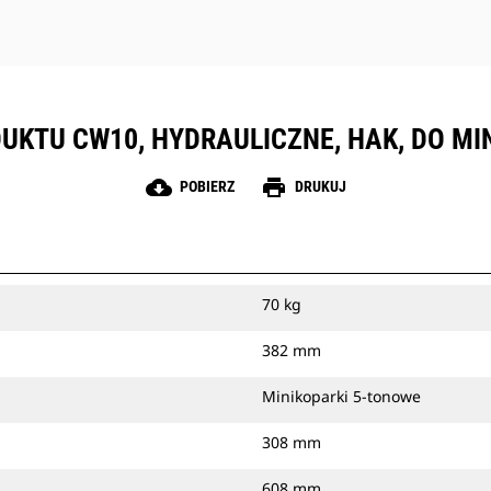
UKTU CW10, HYDRAULICZNE, HAK, DO M
cloud_download
print
POBIERZ
DRUKUJ
70 kg
382 mm
Minikoparki 5-tonowe
308 mm
608 mm