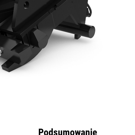
zyści
Dane
Narzędzia
Prezentacja
Podsumowanie