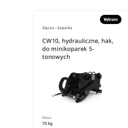
Wybrano
Złącza – koparka
CW10, hydrauliczne, hak,
do minikoparek 5-
tonowych
Masa
70 kg