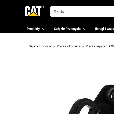
SEARCH
Produkty
Gałęzie Przemysłu
Usługi I Wspa
Osprzęt roboczy
Złącza – koparka
Złącza osprzętu CW