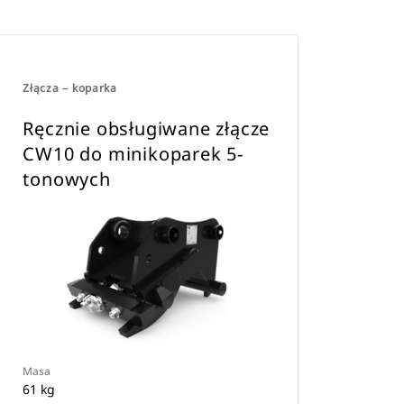
Złącza – koparka
Ręcznie obsługiwane złącze
CW10 do minikoparek 5-
tonowych
Masa
61 kg