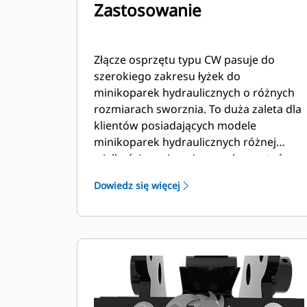
Zastosowanie
Złącze osprzętu typu CW pasuje do
szerokiego zakresu łyżek do
minikoparek hydraulicznych o różnych
rozmiarach sworznia. To duża zaleta dla
klientów posiadających modele
minikoparek hydraulicznych różnej
wielkości, ponieważ mogą korzystać z
jednej łyżki do wielu maszyn.
Dowiedz się więcej