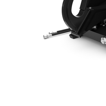
CW10, Hydrauliczne, Hak, Do Minikoparek 5-Tonowych
Kor
Zmień model