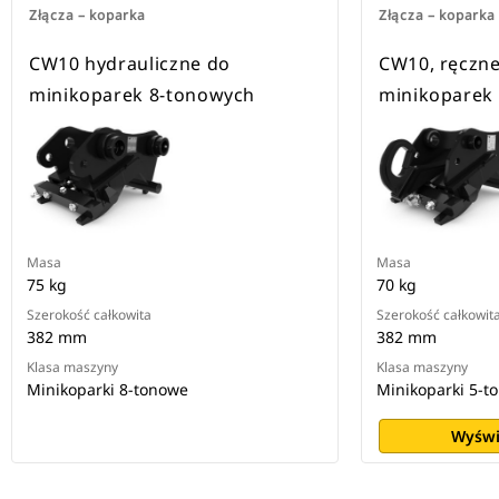
Złącza – koparka
Złącza – koparka
CW10 hydrauliczne do
CW10, ręczne
minikoparek 8-tonowych
minikoparek
Masa
Masa
75 kg
70 kg
Szerokość całkowita
Szerokość całkowit
382 mm
382 mm
Klasa maszyny
Klasa maszyny
Minikoparki 8-tonowe
Minikoparki 5-t
Wyświ