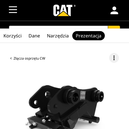
person
SEARCH
search
Korzyści
Dane
Narzędzia
Prezentacja
more_vert
Złącza osprzętu CW