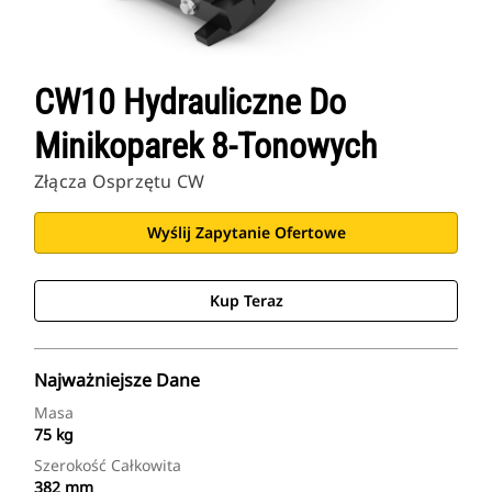
CW10 Hydrauliczne Do
Minikoparek 8-Tonowych
Złącza Osprzętu CW
Wyślij Zapytanie Ofertowe
Kup Teraz
Najważniejsze Dane
Masa
75 kg
Szerokość Całkowita
382 mm