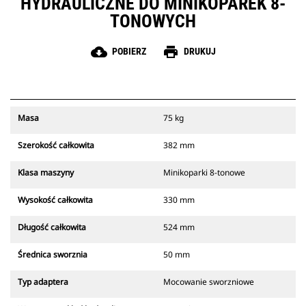
HYDRAULICZNE DO MINIKOPAREK 8-
TONOWYCH
cloud_download
print
POBIERZ
DRUKUJ
Masa
75 kg
Szerokość całkowita
382 mm
Klasa maszyny
Minikoparki 8-tonowe
Wysokość całkowita
330 mm
Długość całkowita
524 mm
Średnica sworznia
50 mm
Typ adaptera
Mocowanie sworzniowe