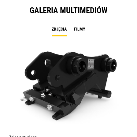
GALERIA MULTIMEDIÓW
ZDJĘCIA
FILMY
Zdjęcie studyjne
Wid