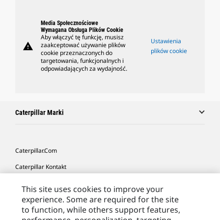
Media Społecznościowe
Wymagana Obsługa Plików Cookie
Aby włączyć tę funkcję, musisz
Ustawienia
warning
zaakceptować używanie plików
plików cookie
cookie przeznaczonych do
targetowania, funkcjonalnych i
odpowiadających za wydajność.
Caterpillar Marki
Caterpillar.com
Caterpillar Kontakt
Caterpillar Kontakt
This site uses cookies to improve your
experience. Some are required for the site
Moje Preferencje Marketingowe
to function, while others support features,
Site Map