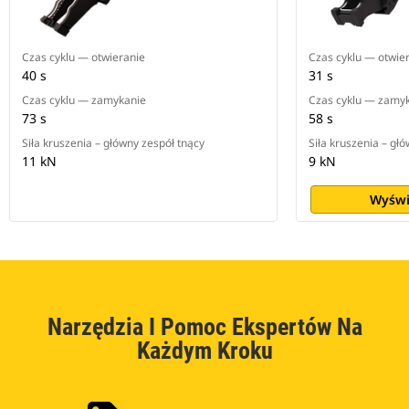
Czas cyklu — otwieranie
Czas cyklu — otwie
40 s
31 s
Czas cyklu — zamykanie
Czas cyklu — zamy
73 s
58 s
Siła kruszenia – główny zespół tnący
Siła kruszenia – gł
11 kN
9 kN
Wyświ
Narzędzia I Pomoc Ekspertów Na
Każdym Kroku