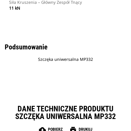
Siła Kruszenia – Główny Zespół Tnący
11 kN
Podsumowanie
Szczęka uniwersalna MP332
DANE TECHNICZNE PRODUKTU
SZCZĘKA UNIWERSALNA MP332
cloud_download
print
POBIERZ
DRUKUJ