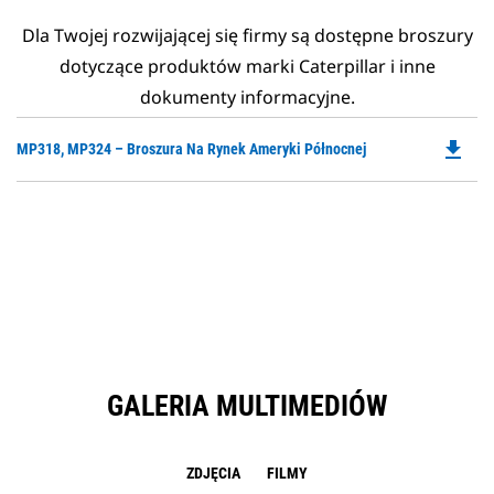
Dla Twojej rozwijającej się firmy są dostępne broszury
dotyczące produktów marki Caterpillar i inne
dokumenty informacyjne.
file_download
Do
MP318, MP324 – Broszura Na Rynek Ameryki Północnej
P
O
in
a
N
Ta
GALERIA MULTIMEDIÓW
ZDJĘCIA
FILMY