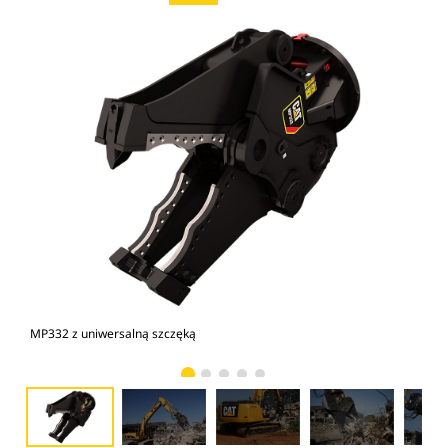
MP332 z uniwersalną szczęką
Zdj