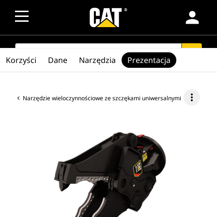
person
SEARCH
search
Korzyści
Dane
Narzędzia
Prezentacja
more_vert
Narzędzie wieloczynnościowe ze szczękami uniwersalnymi