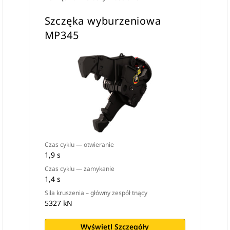
Szczęka wyburzeniowa
MP345
Czas cyklu — otwieranie
1,9 s
Czas cyklu — zamykanie
1,4 s
Siła kruszenia – główny zespół tnący
5327 kN
Wyświetl Szczegóły