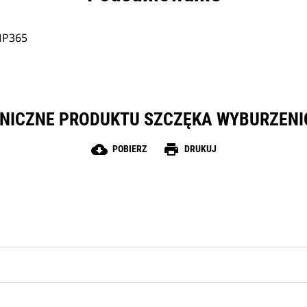
MP365
NICZNE PRODUKTU SZCZĘKA WYBURZEN
cloud_download
print
POBIERZ
DRUKUJ