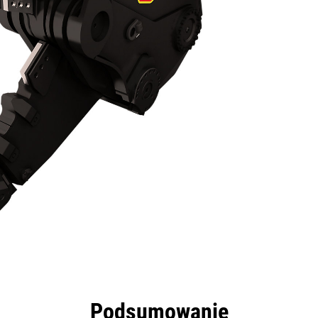
zyści
Dane
Narzędzia
Prezentacja
Podsumowanie