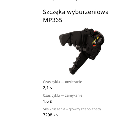
Szczęka wyburzeniowa
MP365
Czas cyklu — otwieranie
2,1 s
Czas cyklu — zamykanie
1,6 s
Siła kruszenia – główny zespół tnący
7298 kN