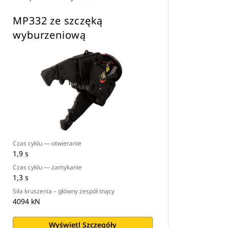
MP332 ze szczęką
wyburzeniową
Czas cyklu — otwieranie
1,9 s
Czas cyklu — zamykanie
1,3 s
Siła kruszenia – główny zespół tnący
4094 kN
Wyświetl Szczegóły