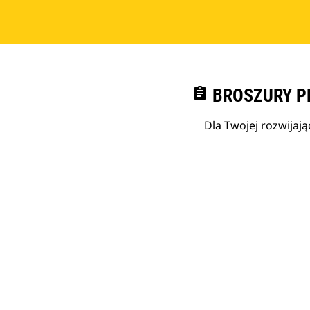
assignment
BROSZURY P
Dla Twojej rozwijają