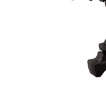
Szczęka Wyburzeniowa MP365
Kor
Zmień model