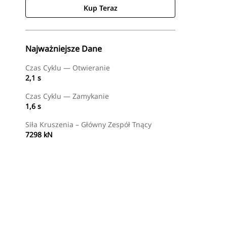
Kup Teraz
Najważniejsze Dane
Czas Cyklu — Otwieranie
2,1 s
Czas Cyklu — Zamykanie
1,6 s
Siła Kruszenia – Główny Zespół Tnący
7298 kN
Kup Teraz
Wyślij Zapytanie Ofertowe