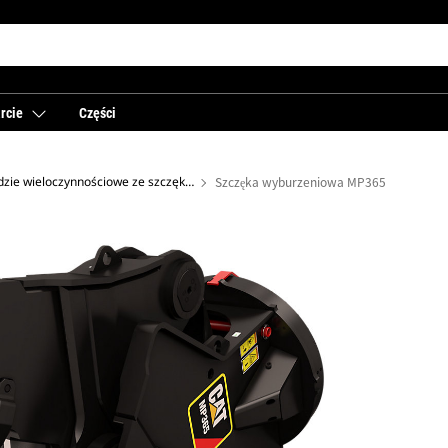
rcie
Części
Narzędzie wieloczynnościowe ze szczękami do wyburzania
Szczęka wyburzeniowa MP365