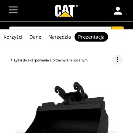
person
SEARCH
search
Korzyści
Dane
Narzędzia
Prezentacja
more_vert
Łyżki do skarpowania z przechyłem bocznym