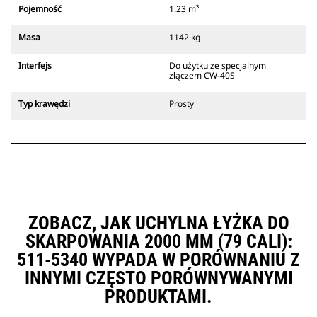
który zawsze znajduje się w
Pojemność
1.23 m³
zasięgu wzroku operatora.
Złącza z uchwytem sworzniowym
Masa
1142 kg
Cat są zgodne z gąsienicowymi
koparkami 311-352 i wszystkimi
Interfejs
Do użytku ze specjalnym
koparkami kołowymi. Dostępne są
złączem CW-40S
również złącza o szerokościach do
kopania rowów.
Typ krawędzi
Prosty
Osprzęt zgodny ze specjalnym
systemem złączy wykorzystuje
stałe zawiasy szybkozłączy.
Specjalne złącza są wyposażone w
klinowy system blokujący, który
służy do mocowania osprzętu.
Specjalne złącza są dostępne do
wszystkich koparek gąsienicowych
ZOBACZ, JAK UCHYLNA ŁYŻKA DO
i kołowych.
SKARPOWANIA 2000 MM (79 CALI):
511-5340 WYPADA W PORÓWNANIU Z
INNYMI CZĘSTO PORÓWNYWANYMI
PRODUKTAMI.