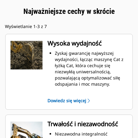
Najważniejsze cechy w skrócie
Wyświetlanie 1-3 z 7
Wysoka wydajność
Zyskaj gwarancję najwyższej
wydajności, łącząc maszynę Cat z
łyżką Cat, która cechuje się
niezwykłą uniwersalnością,
pozwalającą optymalizować siłę
odspajania i moc maszyny.
Profil powłoki o podwójnym
promieniu poprawia przepływ
Dowiedz się więcej
materiału na łyżkę. Zwiększony
prześwit lemiesza zapewnia
zmniejszony opór dolnej części
łyżki, co obniża koszty związane z
Trwałość i niezawodność
konserwacją.
Zużycie paliwa jest najwyższe
Niezawodna integralność