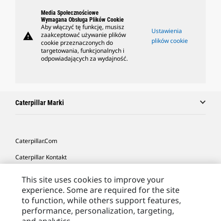
Media Społecznościowe
Wymagana Obsługa Plików Cookie
Aby włączyć tę funkcję, musisz
Ustawienia
warning
zaakceptować używanie plików
plików cookie
cookie przeznaczonych do
targetowania, funkcjonalnych i
odpowiadających za wydajność.
Caterpillar Marki
Caterpillar.com
Caterpillar Kontakt
Caterpillar Kontakt
This site uses cookies to improve your
experience. Some are required for the site
Moje Preferencje Marketingowe
to function, while others support features,
Site Map
performance, personalization, targeting,