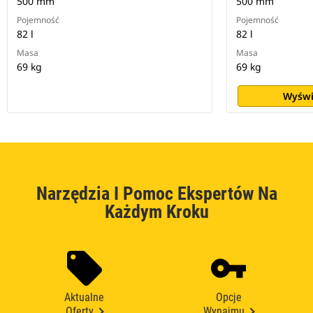
500 mm
500 mm
Pojemność
Pojemność
82 l
82 l
Masa
Masa
69 kg
69 kg
Wyświ
Narzędzia I Pomoc Ekspertów Na
Każdym Kroku
Aktualne
Opcje
Oferty
Wynajmu