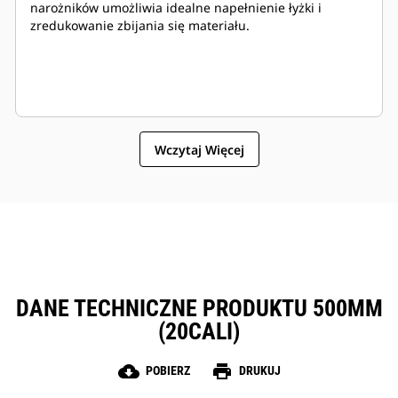
narożników umożliwia idealne napełnienie łyżki i
zredukowanie zbijania się materiału.
Wczytaj Więcej
DANE TECHNICZNE PRODUKTU 500MM
(20CALI)
cloud_download
print
POBIERZ
DRUKUJ