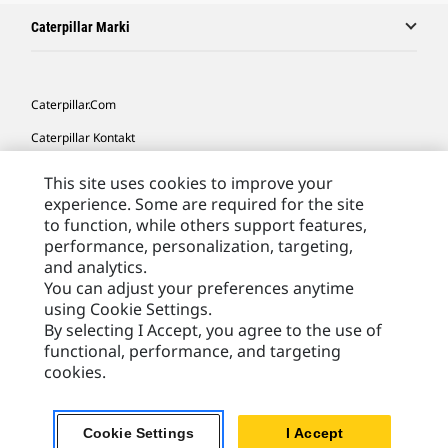
Caterpillar Marki
Caterpillar.com
Caterpillar Kontakt
Caterpillar Kontakt
This site uses cookies to improve your
experience. Some are required for the site
Moje Preferencje Marketingowe
to function, while others support features,
Site Map
performance, personalization, targeting,
and analytics.
Cookie Settings
You can adjust your preferences anytime
Legal
using Cookie Settings.
By selecting I Accept, you agree to the use of
Privacy
functional, performance, and targeting
cookies.
Europe - Polish
© 2026 Caterpillar. Wszelkie prawa zastrzeżone.
Cookie Settings
I Accept