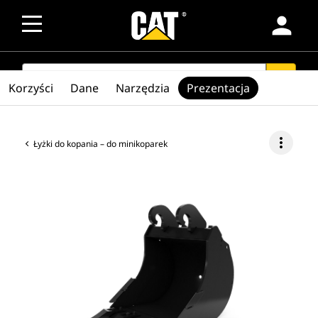
person
SEARCH
search
Korzyści
Dane
Narzędzia
Prezentacja
more_vert
Łyżki do kopania – do minikoparek