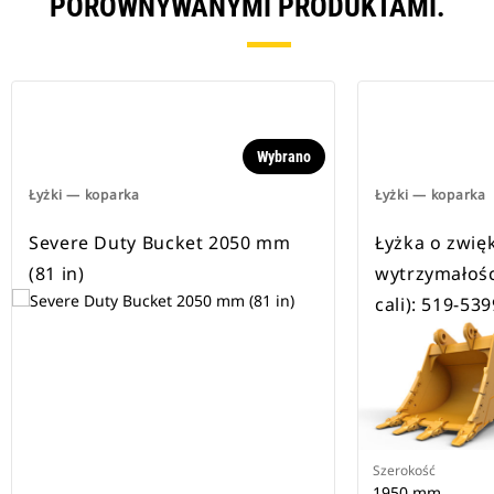
PORÓWNYWANYMI PRODUKTAMI.
Wybrano
Łyżki — koparka
Łyżki — koparka
Severe Duty Bucket 2050 mm
Łyżka o zwię
(81 in)
wytrzymałośc
cali): 519-539
Szerokość
1950 mm