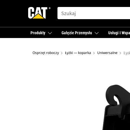
SEARCH
Produkty
Gałęzie Przemysłu
Usługi I Wspa
Osprzęt roboczy
Łyżki — koparka
Uniwersalne
Łyż