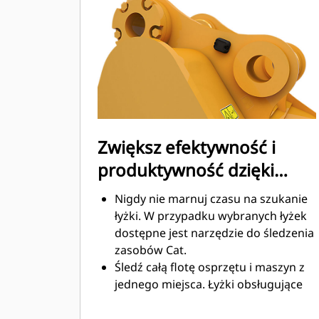
Zużycie paliwa jest najwyższe
podczas kopania. Łyżki Cat
gwarantują szybkie cięcie materiału
w celu zwiększenia ogólnej
wydajności pracy maszyny.
Możesz załadować większą ilość
materiału w krótszym czasie. Kształt
łyżki i segmenty boczne pozwalają
Zwiększ efektywność i
utrzymać większość materiału w
produktywność dzięki
łyżce podczas każdego załadunku.
zintegrowanym
Nigdy nie marnuj czasu na szukanie
technologiom Cat Connect
łyżki. W przypadku wybranych łyżek
dostępne jest narzędzie do śledzenia
zasobów Cat.
Śledź całą flotę osprzętu i maszyn z
jednego miejsca. Łyżki obsługujące
funkcję śledzenia zasobów można
®
wyświetlić w VisionLink
wraz ze