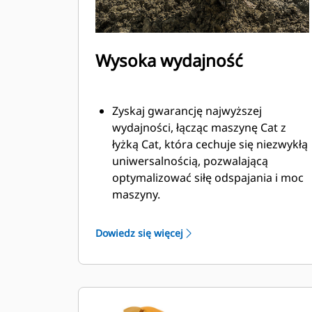
Wysoka wydajność
Zyskaj gwarancję najwyższej
wydajności, łącząc maszynę Cat z
łyżką Cat, która cechuje się niezwykłą
uniwersalnością, pozwalającą
optymalizować siłę odspajania i moc
maszyny.
Profil powłoki o podwójnym
promieniu poprawia przepływ
Dowiedz się więcej
materiału na łyżkę. Zwiększony
prześwit lemiesza zapewnia
zmniejszony opór dolnej części łyżki,
co obniża koszty związane z
konserwacją.