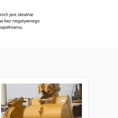
ich jest idealnie
ów bez negatywnego
apełniania,