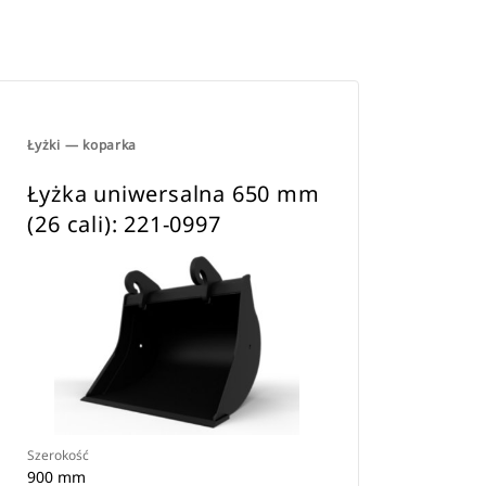
.
Łyżki — koparka
Łyżka uniwersalna 650 mm
(26 cali): 221-0997
Szerokość
900 mm