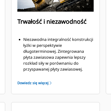
Trwałość i niezawodność
Niezawodna integralność konstrukcji
łyżki w perspektywie
długoterminowej. Zintegrowana
płyta zawiasowa zapewnia lepszy
rozkład siły w porównaniu do
przyspawanej płyty zawiasowej.
Łyżki Cat są produkowane z
wykorzystaniem wytrzymałej,
Dowiedz się więcej
odpornej na ścieranie stali, zwłaszcza
w przypadku elementów podatnych
na nadmierne zużycie.
Chroń najważniejsze, podatne na
zużycie obszary łyżki za pomocą