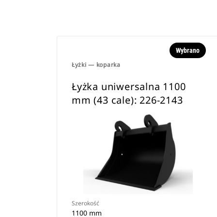
Wybrano
Łyżki — koparka
Łyżka uniwersalna 1100
mm (43 cale): 226-2143
Szerokość
1100 mm