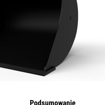
zyści
Dane
Narzędzia
Prezentacja
Podsumowanie