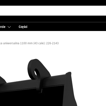
rcie
Części
ka uniwersalna 1100 mm (43 cale): 226-2143