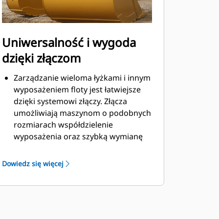
Uniwersalność i wygoda
dzięki złączom
Zarządzanie wieloma łyżkami i innym
wyposażeniem floty jest łatwiejsze
dzięki systemowi złączy. Złącza
umożliwiają maszynom o podobnych
rozmiarach współdzielenie
wyposażenia oraz szybką wymianę
osprzętu bez konieczności
opuszczania kabiny.
Dowiedz się więcej
Łyżki, które można zamocować
bezpośrednio do maszyny, są
zgodne ze złączami z uchwytem
®
sworzniowym Cat
, z wyjątkiem łyżek
z uchwytem sworzniowym. Łyżki z