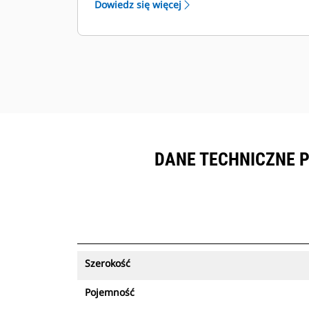
Dowiedz się więcej
sprzętem objętym subskrypcją
™
Product Link
.
Zapewnij bezpieczeństwo zasobów.
Łyżki obsługujące funkcję śledzenia
zasobów wysyłają alert w przypadku
pozostawienia ich poza łatwymi w
konfiguracji granicami miejsca pracy.
DANE TECHNICZNE P
Szerokość
Pojemność