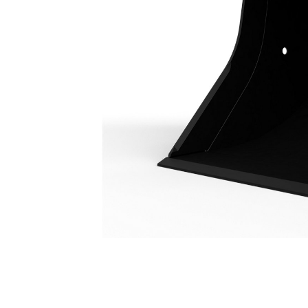
Łyżka Uniwersalna 1100 Mm (43 Cale): 226-2143
Kor
Zmień model