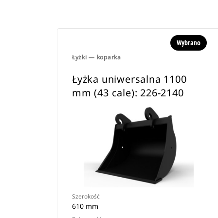
Wybrano
Łyżki — koparka
Łyżka uniwersalna 1100
mm (43 cale): 226-2140
Szerokość
610 mm