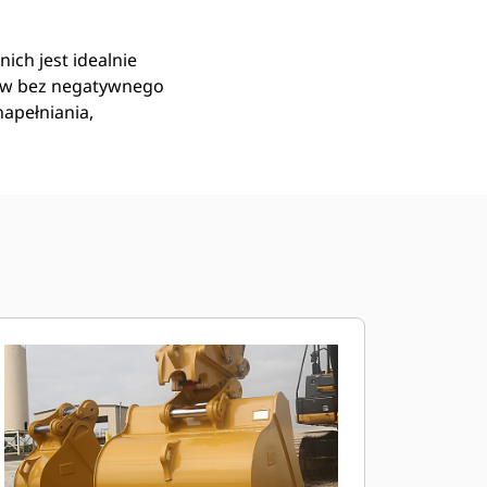
ich jest idealnie
ów bez negatywnego
apełniania,