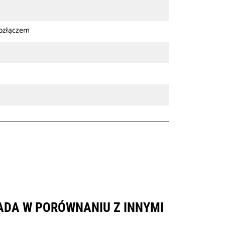
kozłączem
PADA W PORÓWNANIU Z INNYMI
.