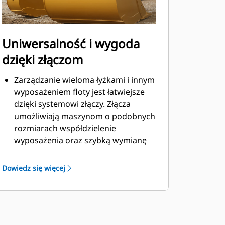
Uniwersalność i wygoda
dzięki złączom
Zarządzanie wieloma łyżkami i innym
wyposażeniem floty jest łatwiejsze
dzięki systemowi złączy. Złącza
umożliwiają maszynom o podobnych
rozmiarach współdzielenie
wyposażenia oraz szybką wymianę
osprzętu bez konieczności
opuszczania kabiny.
Dowiedz się więcej
Łyżki, które można zamocować
bezpośrednio do maszyny, są
zgodne ze złączami z uchwytem
®
sworzniowym Cat
, z wyjątkiem łyżek
z uchwytem sworzniowym. Łyżki z