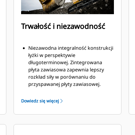
Trwałość i niezawodność
Niezawodna integralność konstrukcji
łyżki w perspektywie
długoterminowej. Zintegrowana
płyta zawiasowa zapewnia lepszy
rozkład siły w porównaniu do
przyspawanej płyty zawiasowej.
Łyżki Cat są produkowane z
wykorzystaniem wytrzymałej,
Dowiedz się więcej
odpornej na ścieranie stali, zwłaszcza
w przypadku elementów podatnych
na nadmierne zużycie.
Chroń najważniejsze, podatne na
zużycie obszary łyżki za pomocą