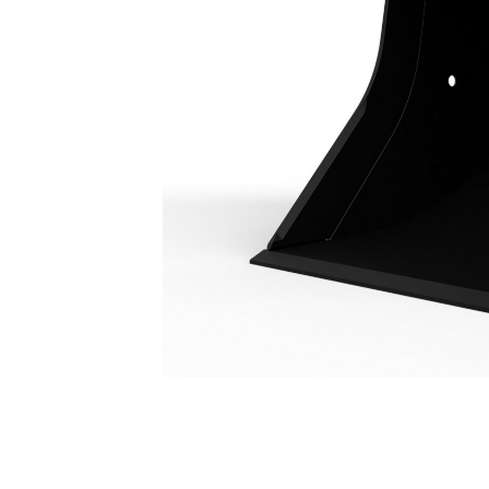
Łyżka Uniwersalna 1100 Mm (43 Cale): 226-2140
Kor
Zmień model