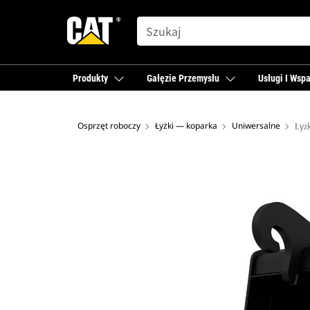
SEARCH
Produkty
Gałęzie Przemysłu
Usługi I Wspa
Osprzęt roboczy
Łyżki — koparka
Uniwersalne
Łyż