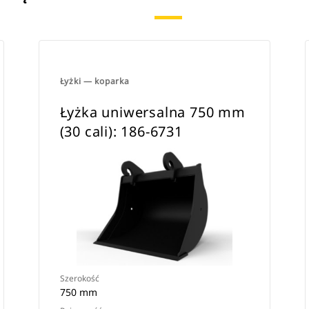
Łyżki — koparka
Łyżka uniwersalna 750 mm
(30 cali): 186-6731
Szerokość
750 mm