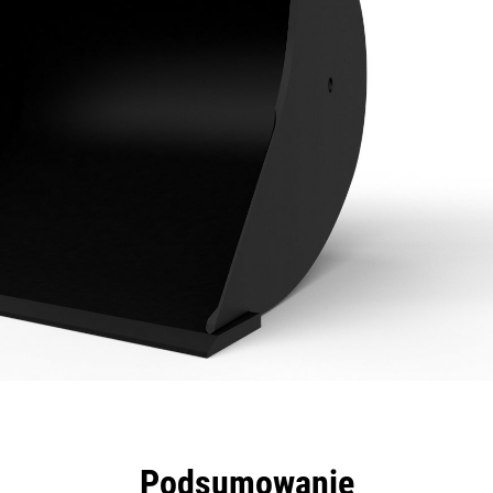
zyści
Dane
Narzędzia
Prezentacja
Podsumowanie