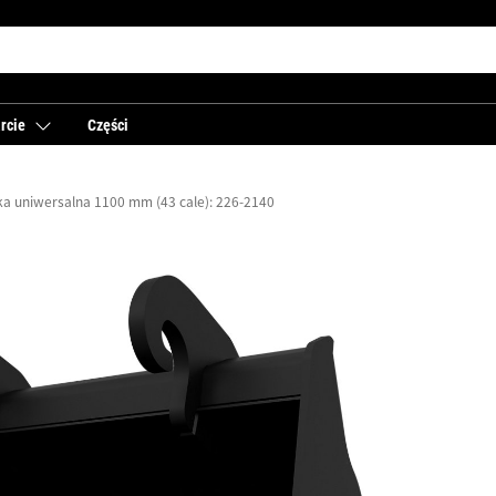
rcie
Części
ka uniwersalna 1100 mm (43 cale): 226-2140