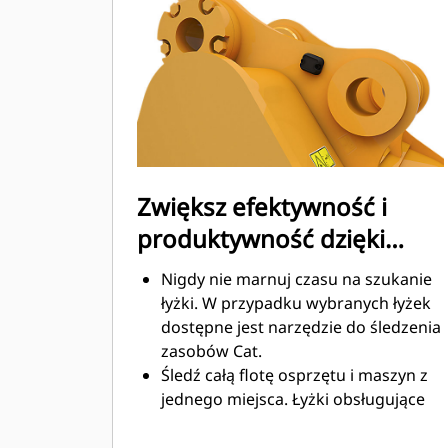
Zużycie paliwa jest najwyższe
podczas kopania. Łyżki Cat
gwarantują szybkie cięcie materiału
w celu zwiększenia ogólnej
wydajności pracy maszyny.
Możesz załadować większą ilość
materiału w krótszym czasie. Kształt
łyżki i segmenty boczne pozwalają
Zwiększ efektywność i
utrzymać większość materiału w
produktywność dzięki
łyżce podczas każdego załadunku.
zintegrowanym
Nigdy nie marnuj czasu na szukanie
technologiom Cat Connect
łyżki. W przypadku wybranych łyżek
dostępne jest narzędzie do śledzenia
zasobów Cat.
Śledź całą flotę osprzętu i maszyn z
jednego miejsca. Łyżki obsługujące
funkcję śledzenia zasobów można
®
wyświetlić w VisionLink
wraz ze