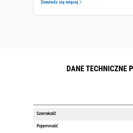
Dowiedz się więcej
sprzętem objętym subskrypcją
™
Product Link
.
Zapewnij bezpieczeństwo zasobów.
Łyżki obsługujące funkcję śledzenia
zasobów wysyłają alert w przypadku
pozostawienia ich poza łatwymi w
konfiguracji granicami miejsca pracy.
DANE TECHNICZNE P
Szerokość
Pojemność