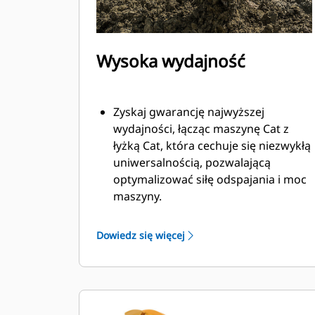
Wysoka wydajność
Zyskaj gwarancję najwyższej
wydajności, łącząc maszynę Cat z
łyżką Cat, która cechuje się niezwykłą
uniwersalnością, pozwalającą
optymalizować siłę odspajania i moc
maszyny.
Profil powłoki o podwójnym
promieniu poprawia przepływ
Dowiedz się więcej
materiału na łyżkę. Zwiększony
prześwit lemiesza zapewnia
zmniejszony opór dolnej części łyżki,
co obniża koszty związane z
konserwacją.