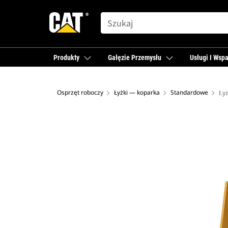
SEARCH
Produkty
Gałęzie Przemysłu
Usługi I Wspa
Osprzęt roboczy
Łyżki — koparka
Standardowe
Ły