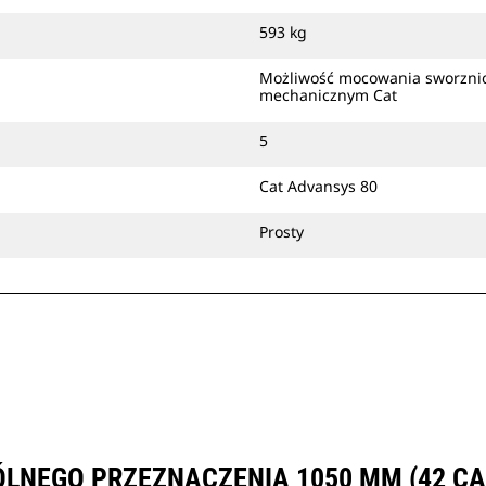
montować sworzniowo
593 kg
bezpośrednio na maszynie albo za
pomocą złącza z uchwytem
Możliwość mocowania sworzni
mechanicznym Cat
mechanicznym Cat lub specjalnego
złącza osprzętu CW.
5
Cat Advansys 80
Prosty
LNEGO PRZEZNACZENIA 1050 MM (42 CA