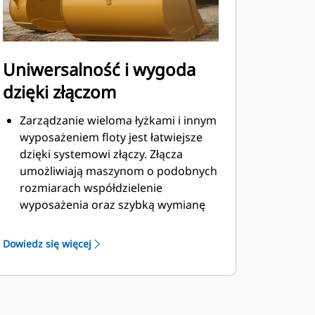
Uniwersalność i wygoda
dzięki złączom
Zarządzanie wieloma łyżkami i innym
wyposażeniem floty jest łatwiejsze
dzięki systemowi złączy. Złącza
umożliwiają maszynom o podobnych
rozmiarach współdzielenie
wyposażenia oraz szybką wymianę
osprzętu bez konieczności
opuszczania kabiny.
Dowiedz się więcej
Łyżki, które można zamocować
bezpośrednio do maszyny, są
zgodne ze złączami z uchwytem
®
mechanicznym Cat
, z wyjątkiem