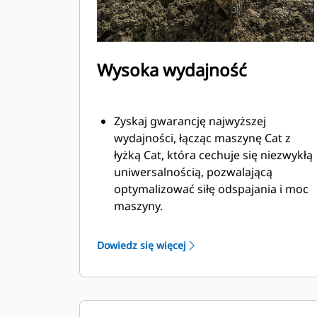
Wysoka wydajność
Zyskaj gwarancję najwyższej
wydajności, łącząc maszynę Cat z
łyżką Cat, która cechuje się niezwykłą
uniwersalnością, pozwalającą
optymalizować siłę odspajania i moc
maszyny.
Profil powłoki o podwójnym
promieniu poprawia przepływ
Dowiedz się więcej
materiału na łyżkę. Zwiększony
prześwit lemiesza zapewnia
zmniejszony opór dolnej części łyżki,
co obniża koszty związane z