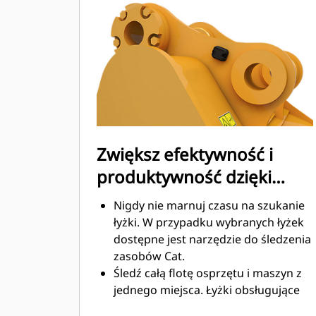
konserwacją.
Zużycie paliwa jest najwyższe
podczas kopania. Łyżki Cat
gwarantują szybkie cięcie materiału
w celu zwiększenia ogólnej
wydajności pracy maszyny.
Możesz załadować większą ilość
materiału w krótszym czasie. Kształt
łyżki i segmenty boczne pozwalają
Zwiększ efektywność i
utrzymać większość materiału w
produktywność dzięki
łyżce podczas każdego załadunku.
zintegrowanym
Nigdy nie marnuj czasu na szukanie
technologiom Cat Connect
łyżki. W przypadku wybranych łyżek
dostępne jest narzędzie do śledzenia
zasobów Cat.
Śledź całą flotę osprzętu i maszyn z
jednego miejsca. Łyżki obsługujące
funkcję śledzenia zasobów można