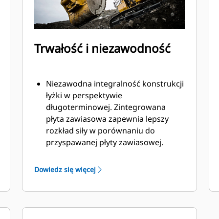
Trwałość i niezawodność
Niezawodna integralność konstrukcji
łyżki w perspektywie
długoterminowej. Zintegrowana
płyta zawiasowa zapewnia lepszy
rozkład siły w porównaniu do
przyspawanej płyty zawiasowej.
Łyżki Cat są produkowane z
wykorzystaniem wytrzymałej,
Dowiedz się więcej
odpornej na ścieranie stali, zwłaszcza
w przypadku podzespołów
podatnych na nadmierne zużycie.
Chroń najważniejsze, podatne na