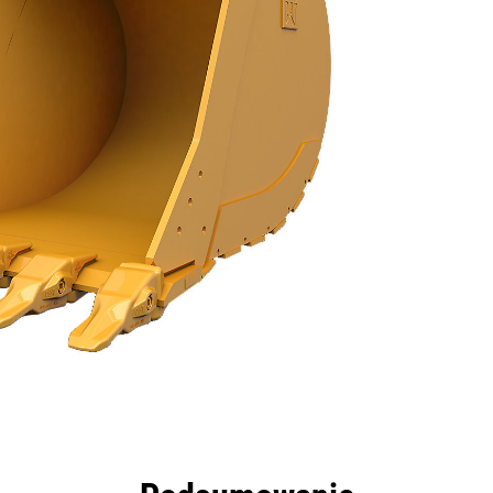
zyści
Dane
Narzędzia
Prezentacja