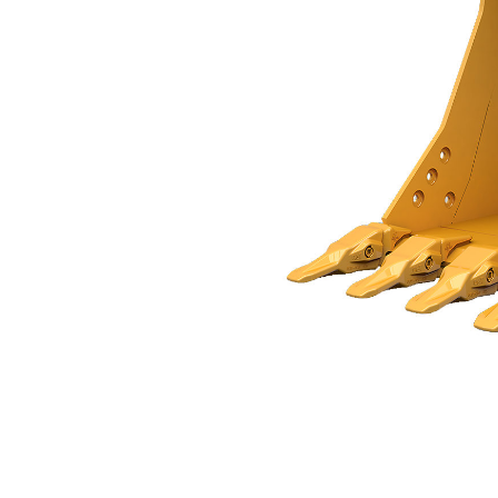
Łyżka Ogólnego Przeznaczenia 1050 Mm (42 Cale): 552-8151
Kor
Zmień model