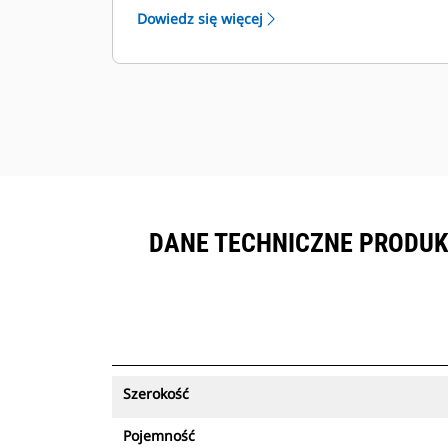
®
wyświetlić w VisionLink
wraz ze
Dowiedz się więcej
sprzętem objętym subskrypcją
™
Product Link
.
Zapewnij bezpieczeństwo zasobów.
Łyżki obsługujące funkcję śledzenia
zasobów wysyłają alert w przypadku
pozostawienia ich poza łatwymi w
konfiguracji granicami miejsca pracy.
DANE TECHNICZNE PRODUKT
Szerokość
Pojemność