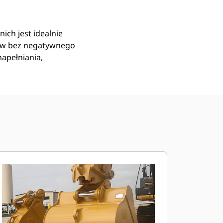
ich jest idealnie
ów bez negatywnego
apełniania,