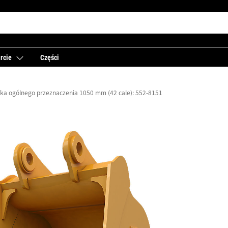
rcie
Części
żka ogólnego przeznaczenia 1050 mm (42 cale): 552-8151