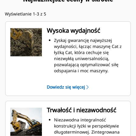
Wyświetlanie 1-3 z 5
Wysoka wydajność
Zyskaj gwarancję najwyższej
wydajności, łącząc maszynę Cat z
łyżką Cat, która cechuje się
niezwykłą uniwersalnością,
pozwalającą optymalizować siłę
odspajania i moc maszyny.
Profil powłoki o podwójnym
promieniu poprawia przepływ
Dowiedz się więcej
materiału na łyżkę. Zwiększony
prześwit lemiesza zapewnia
zmniejszony opór dolnej części
łyżki, co obniża koszty związane z
Trwałość i niezawodność
konserwacją.
Zużycie paliwa jest najwyższe
Niezawodna integralność
podczas kopania. Łyżki Cat
konstrukcji łyżki w perspektywie
gwarantują szybkie cięcie
długoterminowej. Zintegrowana