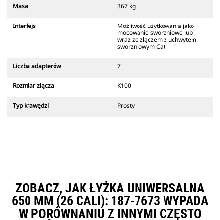
Złącza z uchwytem sworzniowym
Masa
367 kg
Cat są zgodne z gąsienicowymi
koparkami 311-352 i wszystkimi
Interfejs
Możliwość użytkowania jako
koparkami kołowymi. Dostępne są
mocowanie sworzniowe lub
również złącza o szerokościach do
wraz ze złączem z uchwytem
sworzniowym Cat
kopania rowów.
Osprzęt zgodny ze specjalnym
Liczba adapterów
7
systemem złączy wykorzystuje
stałe zawiasy szybkozłączy.
Rozmiar złącza
K100
Specjalne złącza są wyposażone w
klinowy system blokujący, który
Typ krawędzi
Prosty
służy do mocowania osprzętu.
Specjalne złącza są dostępne do
wszystkich koparek gąsienicowych
i kołowych.
ZOBACZ, JAK ŁYŻKA UNIWERSALNA
650 MM (26 CALI): 187-7673 WYPADA
W PORÓWNANIU Z INNYMI CZĘSTO