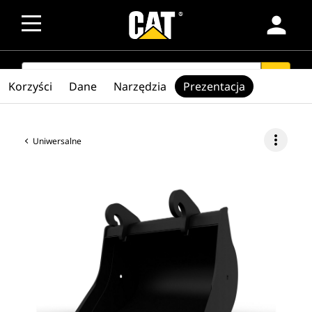
person
SEARCH
search
Korzyści
Dane
Narzędzia
Prezentacja
more_vert
Uniwersalne