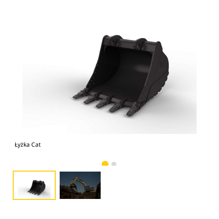
Łyżka Cat
Zdj