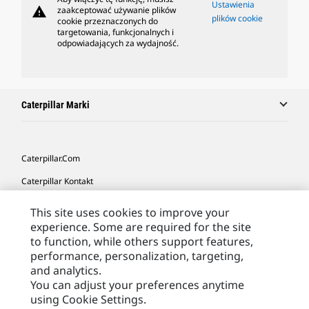
Ustawienia
warning
zaakceptować używanie plików
plików cookie
cookie przeznaczonych do
targetowania, funkcjonalnych i
odpowiadających za wydajność.
Caterpillar Marki
Caterpillar.com
Caterpillar Kontakt
Caterpillar Kontakt
This site uses cookies to improve your
experience. Some are required for the site
Moje Preferencje Marketingowe
to function, while others support features,
Site Map
performance, personalization, targeting,
and analytics.
Cookie Settings
You can adjust your preferences anytime
Legal
using Cookie Settings.