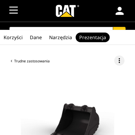
person
SEARCH
search
Korzyści
Dane
Narzędzia
Prezentacja
more_vert
Trudne zastosowania