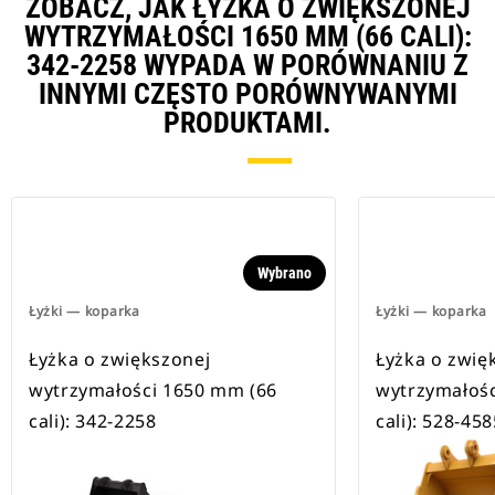
ZOBACZ, JAK ŁYŻKA O ZWIĘKSZONEJ
WYTRZYMAŁOŚCI 1650 MM (66 CALI):
342-2258 WYPADA W PORÓWNANIU Z
INNYMI CZĘSTO PORÓWNYWANYMI
PRODUKTAMI.
Wybrano
Łyżki — koparka
Łyżki — koparka
Łyżka o zwiększonej
Łyżka o zwię
wytrzymałości 1650 mm (66
wytrzymałośc
cali): 342-2258
cali): 528-458