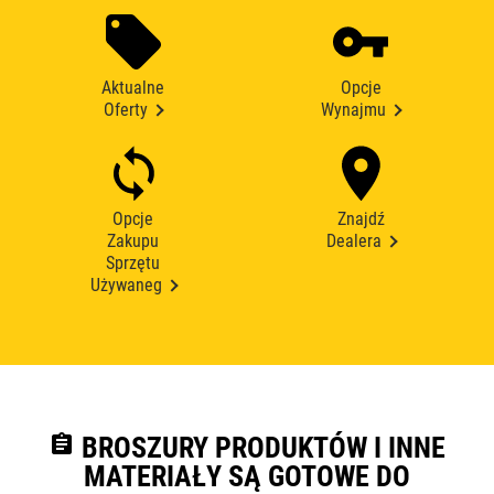
Aktualne
Opcje
Oferty
Wynajmu
Opcje
Znajdź
Zakupu
Dealera
Sprzętu
Używaneg
assignment
BROSZURY PRODUKTÓW I INNE
MATERIAŁY SĄ GOTOWE DO