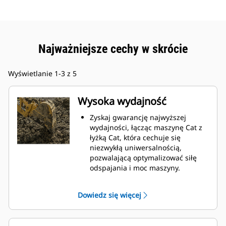
Najważniejsze cechy w skrócie
Wyświetlanie 1-3 z 5
Wysoka wydajność
Zyskaj gwarancję najwyższej
wydajności, łącząc maszynę Cat z
łyżką Cat, która cechuje się
niezwykłą uniwersalnością,
pozwalającą optymalizować siłę
odspajania i moc maszyny.
Profil powłoki o podwójnym
promieniu poprawia przepływ
Dowiedz się więcej
materiału na łyżkę. Zwiększony
prześwit lemiesza zapewnia
zmniejszony opór dolnej części