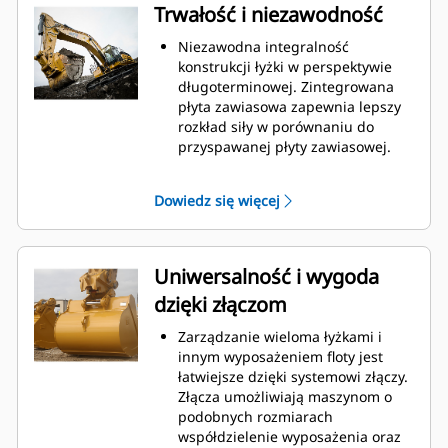
łyżki, co obniża koszty związane z
Trwałość i niezawodność
konserwacją.
Zużycie paliwa jest najwyższe
Niezawodna integralność
podczas kopania. Łyżki Cat
konstrukcji łyżki w perspektywie
gwarantują szybkie cięcie
długoterminowej. Zintegrowana
materiału w celu zwiększenia
płyta zawiasowa zapewnia lepszy
ogólnej wydajności pracy maszyny.
rozkład siły w porównaniu do
Możesz załadować większą ilość
przyspawanej płyty zawiasowej.
materiału w krótszym czasie.
Łyżki Cat są produkowane z
Kształt łyżki i segmenty boczne
wykorzystaniem wytrzymałej,
Dowiedz się więcej
pozwalają utrzymać większość
odpornej na ścieranie stali,
materiału w łyżce podczas każdego
zwłaszcza w przypadku
załadunku.
podzespołów podatnych na
nadmierne zużycie.
Uniwersalność i wygoda
Chroń najważniejsze, podatne na
dzięki złączom
zużycie obszary łyżki za pomocą
osprzętu do prac ziemnych (GET)
Zarządzanie wieloma łyżkami i
Cat.
innym wyposażeniem floty jest
Zwiększ produkcję w
łatwiejsze dzięki systemowi złączy.
wymagających zastosowaniach,
Złącza umożliwiają maszynom o
ułatw penetrację podczas
podobnych rozmiarach
stertowania i skróć czas trwania
współdzielenie wyposażenia oraz
cyklu za pomocą systemu Cat
®