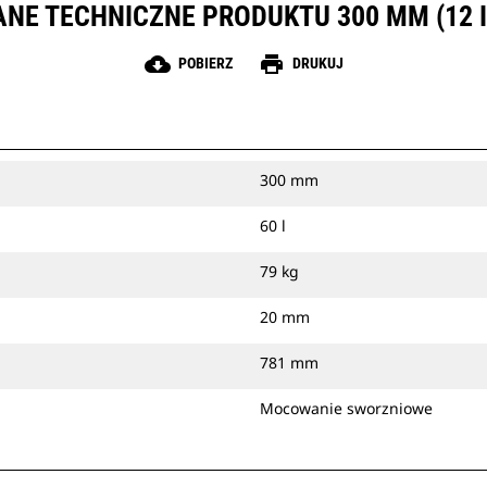
ANE TECHNICZNE PRODUKTU 300 MM (12 I
cloud_download
print
POBIERZ
DRUKUJ
300 mm
60 l
79 kg
20 mm
781 mm
Mocowanie sworzniowe