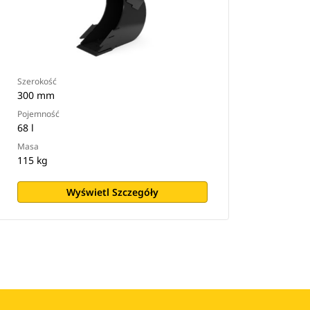
Szerokość
300 mm
Pojemność
68 l
Masa
115 kg
Wyświetl Szczegóły