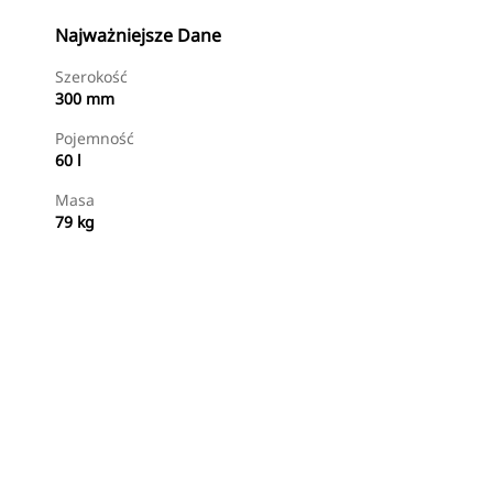
Najważniejsze Dane
Szerokość
300 mm
Pojemność
60 l
Masa
79 kg
Kup Teraz
Wyślij Zapytanie Ofertowe