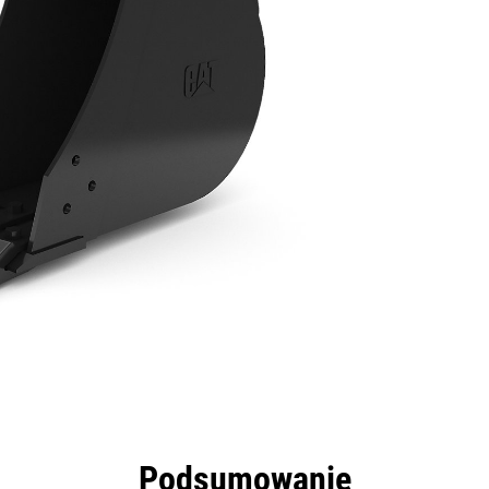
zyści
Dane
Narzędzia
Prezentacja
Podsumowanie