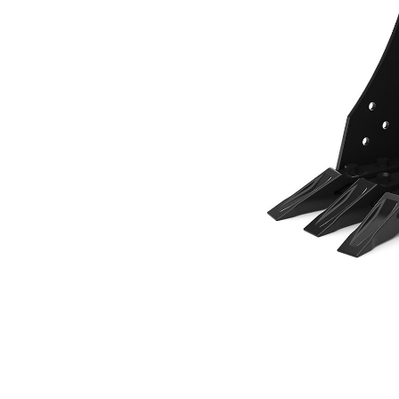
300 Mm (12 In)
Kor
Zmień model