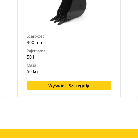
Szerokość
300 mm
Pojemność
50 l
Masa
56 kg
Wyświetl Szczegóły