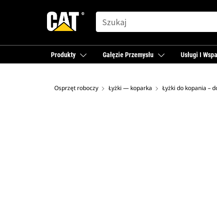
SEARCH
Produkty
Gałęzie Przemysłu
Usługi I Wspa
Osprzęt roboczy
Łyżki — koparka
Łyżki do kopania – 