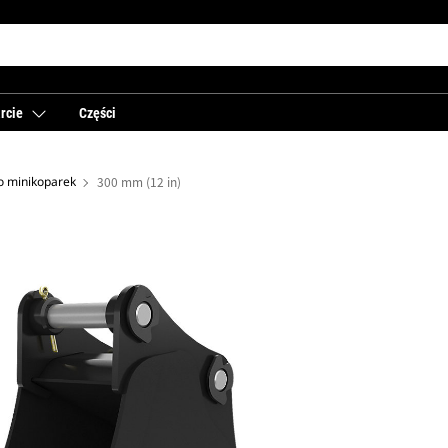
rcie
Części
do minikoparek
300 mm (12 in)