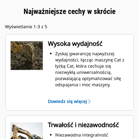
Najważniejsze cechy w skrócie
Wyświetlanie 1-3 z 5
Wysoka wydajność
Zyskaj gwarancję najwyższej
wydajności, łącząc maszynę Cat z
łyżką Cat, która cechuje się
niezwykłą uniwersalnością,
pozwalającą optymalizować siłę
odspajania i moc maszyny.
Profil powłoki o podwójnym
promieniu poprawia przepływ
Dowiedz się więcej
materiału na łyżkę. Zwiększony
prześwit lemiesza zapewnia
zmniejszony opór dolnej części
łyżki, co obniża koszty związane z
Trwałość i niezawodność
konserwacją.
Zużycie paliwa jest najwyższe
Niezawodna integralność