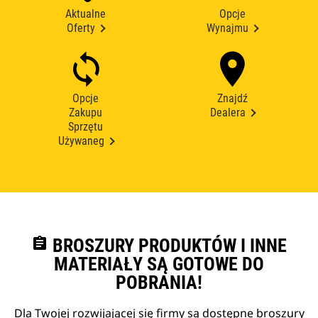
Aktualne
Opcje
Oferty
Wynajmu
Opcje
Znajdź
Zakupu
Dealera
Sprzętu
Używaneg
assignment
BROSZURY PRODUKTÓW I INNE
MATERIAŁY SĄ GOTOWE DO
POBRANIA!
Dla Twojej rozwijającej się firmy są dostępne broszury