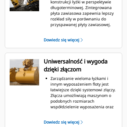
podczas kopania. Łyżki Cat
konstrukcji łyżki w perspektywie
gwarantują szybkie cięcie
długoterminowej. Zintegrowana
materiału w celu zwiększenia
płyta zawiasowa zapewnia lepszy
ogólnej wydajności pracy maszyny.
rozkład siły w porównaniu do
Możesz załadować większą ilość
przyspawanej płyty zawiasowej.
materiału w krótszym czasie.
Łyżki Cat są produkowane z
Kształt łyżki i segmenty boczne
wykorzystaniem wytrzymałej,
Dowiedz się więcej
pozwalają utrzymać większość
odpornej na ścieranie stali,
materiału w łyżce podczas każdego
zwłaszcza w przypadku
załadunku.
podzespołów podatnych na
nadmierne zużycie.
Uniwersalność i wygoda
Chroń najważniejsze, podatne na
dzięki złączom
zużycie obszary łyżki za pomocą
osprzętu do prac ziemnych (GET)
Zarządzanie wieloma łyżkami i
Cat.
innym wyposażeniem floty jest
Zwiększ produkcję w
łatwiejsze dzięki systemowi złączy.
wymagających zastosowaniach,
Złącza umożliwiają maszynom o
ułatw penetrację podczas
podobnych rozmiarach
stertowania i skróć czas trwania
współdzielenie wyposażenia oraz
cyklu za pomocą systemu Cat
®
szybką wymianę osprzętu bez
Advansys
GET
™
konieczności opuszczania kabiny.
Montuj i demontuj końcówki
Dowiedz się więcej
Łyżki, które można zamocować
szybciej niż kiedykolwiek za