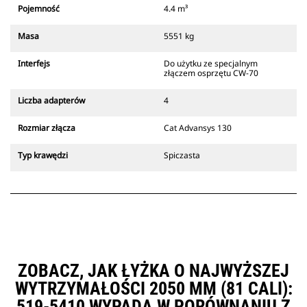
który zawsze znajduje się w
Pojemność
4.4 m³
zasięgu wzroku operatora.
Złącza z uchwytem sworzniowym
Masa
5551 kg
Cat są zgodne z gąsienicowymi
koparkami 311-352 i wszystkimi
Interfejs
Do użytku ze specjalnym
koparkami kołowymi. Dostępne są
złączem osprzętu CW-70
również złącza o szerokościach do
kopania rowów.
Liczba adapterów
4
Osprzęt zgodny ze specjalnym
systemem złączy wykorzystuje
Rozmiar złącza
Cat Advansys 130
stałe zawiasy szybkozłączy.
Specjalne złącza są wyposażone w
Typ krawędzi
Spiczasta
klinowy system blokujący, który
służy do mocowania osprzętu.
Specjalne złącza są dostępne do
wszystkich koparek gąsienicowych
i kołowych.
ZOBACZ, JAK ŁYŻKA O NAJWYŻSZEJ
WYTRZYMAŁOŚCI 2050 MM (81 CALI):
519-5410 WYPADA W PORÓWNANIU Z