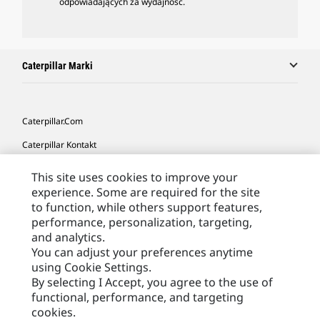
odpowiadających za wydajność.
Caterpillar Marki
Caterpillar.com
Caterpillar Kontakt
Caterpillar Kontakt
This site uses cookies to improve your
experience. Some are required for the site
Moje Preferencje Marketingowe
to function, while others support features,
Site Map
performance, personalization, targeting,
and analytics.
Cookie Settings
You can adjust your preferences anytime
Legal
using Cookie Settings.
By selecting I Accept, you agree to the use of
Privacy
functional, performance, and targeting
cookies.