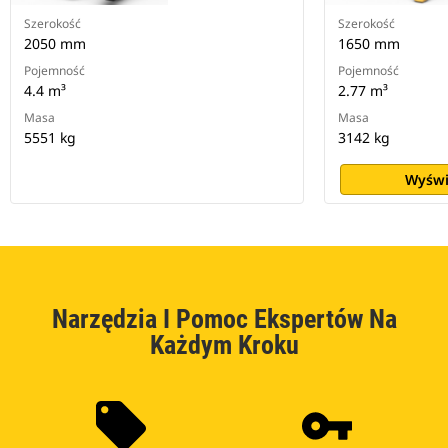
Szerokość
Szerokość
2050 mm
1650 mm
Pojemność
Pojemność
4.4 m³
2.77 m³
Masa
Masa
5551 kg
3142 kg
Wyświ
Narzędzia I Pomoc Ekspertów Na
Każdym Kroku