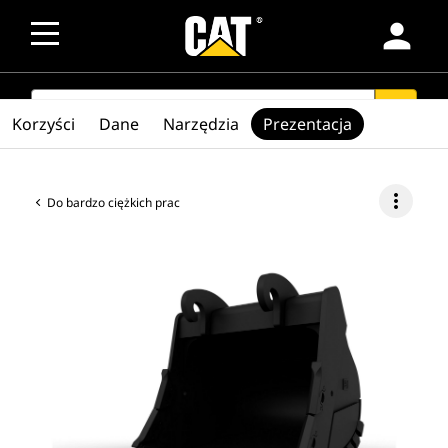
person
SEARCH
search
Korzyści
Dane
Narzędzia
Prezentacja
more_vert
Do bardzo ciężkich prac