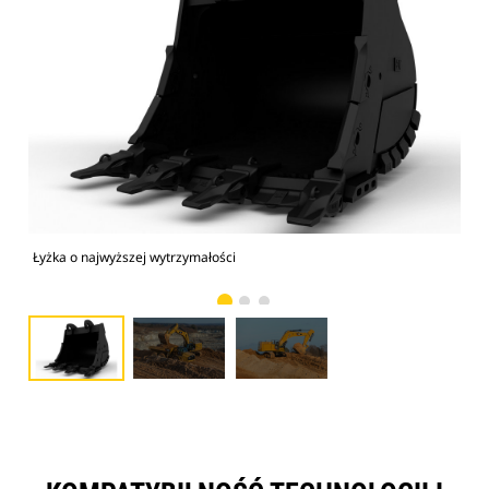
Łyżka o najwyższej wytrzymałości
Zdj