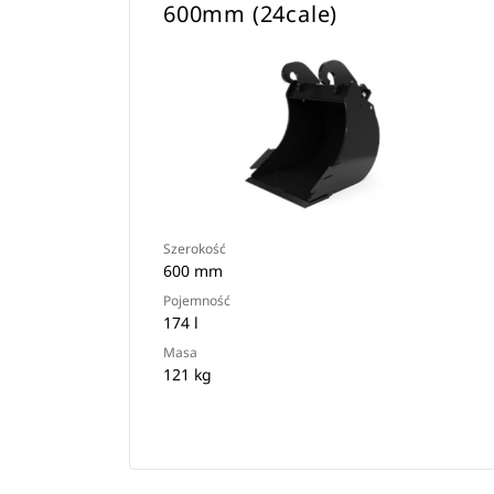
600mm (24cale)
Szerokość
600 mm
Pojemność
174 l
Masa
121 kg