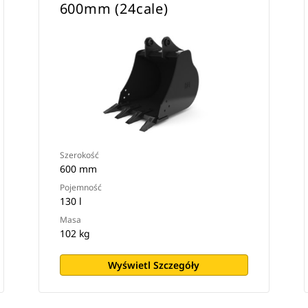
600mm (24cale)
Szerokość
600 mm
Pojemność
130 l
Masa
102 kg
Wyświetl Szczegóły