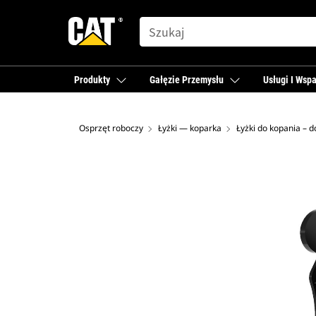
SEARCH
Produkty
Gałęzie Przemysłu
Usługi I Wspa
Osprzęt roboczy
Łyżki — koparka
Łyżki do kopania – 