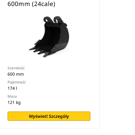
600mm (24cale)
Szerokość
600 mm
Pojemność
174 l
Masa
121 kg
Wyświetl Szczegóły