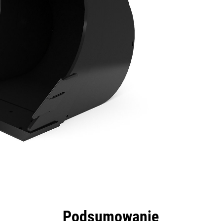
zyści
Dane
Narzędzia
Prezentacja
Podsumowanie