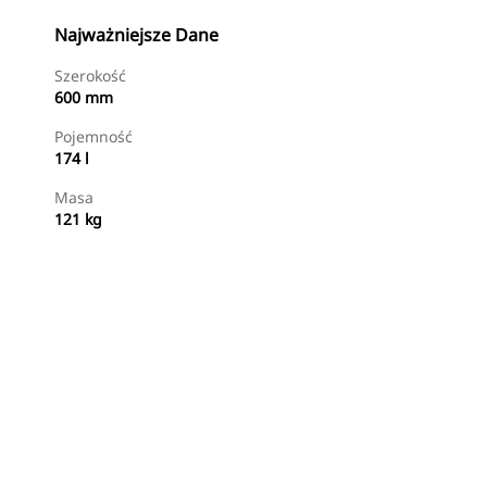
Najważniejsze Dane
Szerokość
600 mm
Pojemność
174 l
Masa
121 kg
Kup Teraz
Wyślij Zapytanie Ofertowe