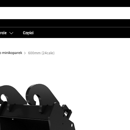
rcie
Części
do minikoparek
600mm (24cale)