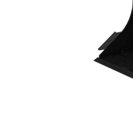
600mm (24cale)
Kor
Zmień model