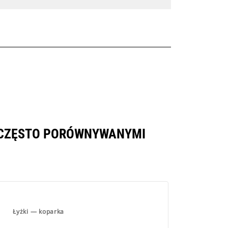
I CZĘSTO PORÓWNYWANYMI
Łyżki — koparka