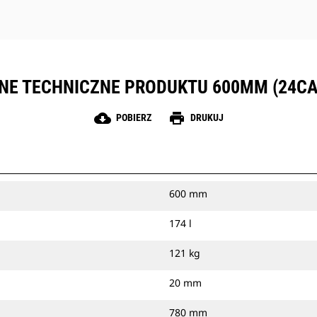
NE TECHNICZNE PRODUKTU 600MM (24CA
cloud_download
print
POBIERZ
DRUKUJ
600 mm
174 l
121 kg
20 mm
780 mm