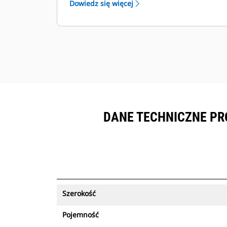
Dowiedz się więcej
sprzętem objętym subskrypcją
™
Product Link
.
Zapewnij bezpieczeństwo zasobów.
Łyżki obsługujące funkcję śledzenia
zasobów wysyłają alert w przypadku
pozostawienia ich poza łatwymi w
konfiguracji granicami miejsca pracy.
DANE TECHNICZNE PRO
Szerokość
Pojemność