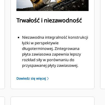
Trwałość i niezawodność
Niezawodna integralność konstrukcji
łyżki w perspektywie
długoterminowej. Zintegrowana
płyta zawiasowa zapewnia lepszy
rozkład siły w porównaniu do
przyspawanej płyty zawiasowej.
Łyżki Cat są produkowane z
wykorzystaniem wytrzymałej,
Dowiedz się więcej
odpornej na ścieranie stali, zwłaszcza
w przypadku elementów podatnych
na nadmierne zużycie.
Chroń najważniejsze, podatne na
zużycie obszary łyżki za pomocą