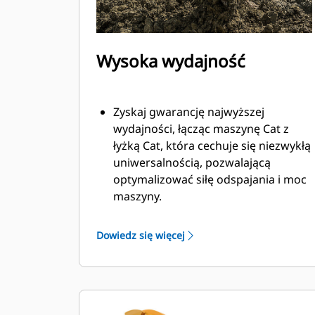
Wysoka wydajność
Zyskaj gwarancję najwyższej
wydajności, łącząc maszynę Cat z
łyżką Cat, która cechuje się niezwykłą
uniwersalnością, pozwalającą
optymalizować siłę odspajania i moc
maszyny.
Profil powłoki o podwójnym
promieniu poprawia przepływ
Dowiedz się więcej
materiału na łyżkę. Zwiększony
prześwit lemiesza zapewnia
zmniejszony opór dolnej części łyżki,
co obniża koszty związane z
konserwacją.