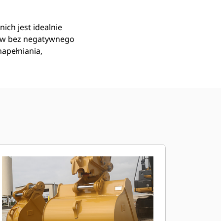
ich jest idealnie
ów bez negatywnego
apełniania,