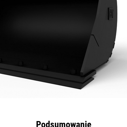
zyści
Dane
Narzędzia
Prezentacja
Podsumowanie