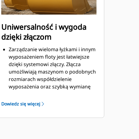
Uniwersalność i wygoda
dzięki złączom
Zarządzanie wieloma łyżkami i innym
wyposażeniem floty jest łatwiejsze
dzięki systemowi złączy. Złącza
umożliwiają maszynom o podobnych
rozmiarach współdzielenie
wyposażenia oraz szybką wymianę
osprzętu bez konieczności
opuszczania kabiny.
Dowiedz się więcej
Łyżki, które można zamocować
bezpośrednio do maszyny, są
zgodne ze złączami z uchwytem
®
sworzniowym Cat
, z wyjątkiem łyżek
z uchwytem sworzniowym. Łyżki z