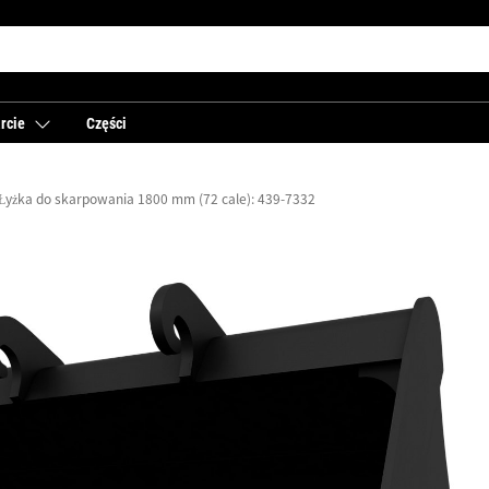
rcie
Części
Łyżka do skarpowania 1800 mm (72 cale): 439-7332