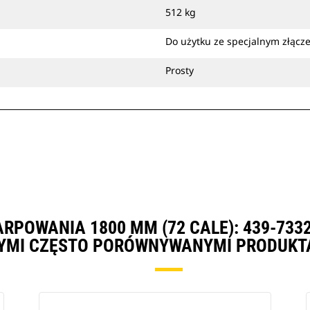
rowów.
512 kg
Łyżki do skarpowania można
montować sworzniowo
Do użytku ze specjalnym złąc
bezpośrednio na maszynie albo za
pomocą złącza z uchwytem
Prosty
sworzniowym Cat lub specjalnego
złącza osprzętu CW.
ARPOWANIA 1800 MM (72 CALE): 439-73
YMI CZĘSTO PORÓWNYWANYMI PRODUKT