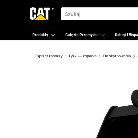
SEARCH
Produkty
Gałęzie Przemysłu
Usługi I Wspa
Osprzęt roboczy
Łyżki — koparka
Do skarpowania