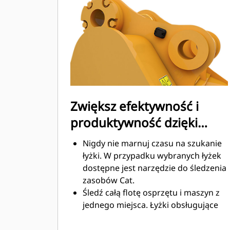
Zużycie paliwa jest najwyższe
podczas kopania. Łyżki Cat
gwarantują szybkie cięcie materiału
w celu zwiększenia ogólnej
wydajności pracy maszyny.
Możesz załadować większą ilość
materiału w krótszym czasie. Kształt
łyżki i segmenty boczne pozwalają
Zwiększ efektywność i
utrzymać większość materiału w
produktywność dzięki
łyżce podczas każdego załadunku.
zintegrowanym
Nigdy nie marnuj czasu na szukanie
technologiom Cat Connect
łyżki. W przypadku wybranych łyżek
dostępne jest narzędzie do śledzenia
zasobów Cat.
Śledź całą flotę osprzętu i maszyn z
jednego miejsca. Łyżki obsługujące
funkcję śledzenia zasobów można
®
wyświetlić w VisionLink
wraz ze