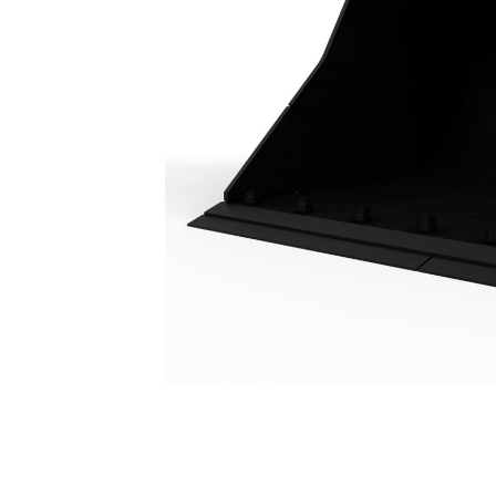
Łyżka Do Skarpowania 1800 Mm (72 Cale): 439-7332
Kor
Zmień model