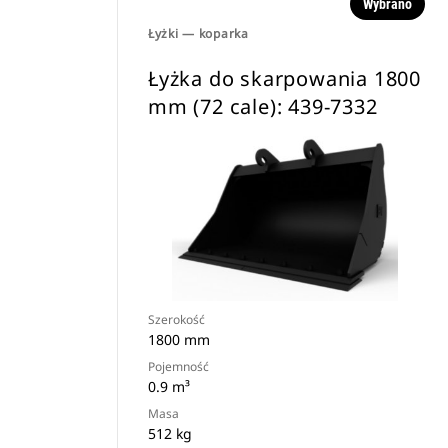
Wybrano
Łyżki — koparka
Łyżka do skarpowania 1800
mm (72 cale): 439-7332
Szerokość
1800 mm
Pojemność
0.9 m³
Masa
512 kg