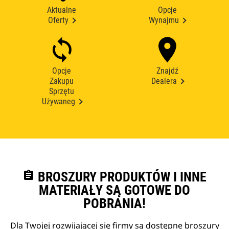
Aktualne
Opcje
Oferty
Wynajmu
Opcje
Znajdź
Zakupu
Dealera
Sprzętu
Używaneg
assignment
BROSZURY PRODUKTÓW I INNE
MATERIAŁY SĄ GOTOWE DO
POBRANIA!
Dla Twojej rozwijającej się firmy są dostępne broszury