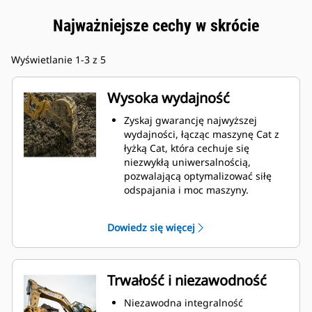
Najważniejsze cechy w skrócie
Wyświetlanie 1-3 z 5
Wysoka wydajność
Zyskaj gwarancję najwyższej
wydajności, łącząc maszynę Cat z
łyżką Cat, która cechuje się
niezwykłą uniwersalnością,
pozwalającą optymalizować siłę
odspajania i moc maszyny.
Profil powłoki o podwójnym
promieniu poprawia przepływ
Dowiedz się więcej
materiału na łyżkę. Zwiększony
prześwit lemiesza zapewnia
zmniejszony opór dolnej części
łyżki, co obniża koszty związane z
Trwałość i niezawodność
konserwacją.
Zużycie paliwa jest najwyższe
Niezawodna integralność