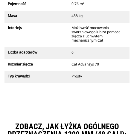
który zawsze znajduje się w
Pojemność
0.76 m³
zasięgu wzroku operatora.
Złącza z uchwytem mechanicznym
Masa
488 kg
Cat są zgodne z gąsienicowymi
koparkami 311-352 i wszystkimi
Interfejs
Możliwość mocowania
koparkami kołowymi. Dostępne są
sworzniowego lub za pomocą
również złącza o szerokościach do
złącza z uchwytem
mechanicznym Cat
kopania rowów.
Osprzęt zgodny ze systemem
Liczba adapterów
6
specjalnych złączy CW
wykorzystuje stałe zawiasy
Rozmiar złącza
Cat Advansys 70
szybkozłączy. Specjalne złącza CW
są wyposażone w klinowy system
Typ krawędzi
Prosty
blokujący, który służy do
mocowania osprzętu.
Specjalne złącza CW są dostępne
do wszystkich koparek
gąsienicowych i kołowych.
ZOBACZ, JAK ŁYŻKA OGÓLNEGO