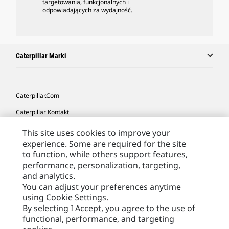
targetowania, funkcjonalnych i
odpowiadających za wydajność.
Caterpillar Marki
Caterpillar.com
Caterpillar Kontakt
Caterpillar Kontakt
This site uses cookies to improve your
experience. Some are required for the site
Moje Preferencje Marketingowe
to function, while others support features,
Site Map
performance, personalization, targeting,
and analytics.
Cookie Settings
You can adjust your preferences anytime
using Cookie Settings.
Legal
By selecting I Accept, you agree to the use of
Privacy
functional, performance, and targeting