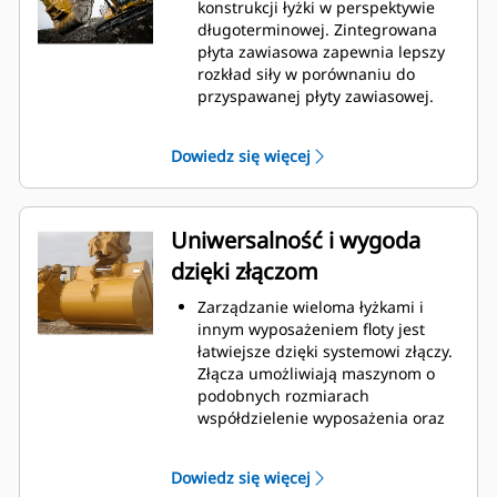
podczas kopania. Łyżki Cat
konstrukcji łyżki w perspektywie
gwarantują szybkie cięcie
długoterminowej. Zintegrowana
materiału w celu zwiększenia
płyta zawiasowa zapewnia lepszy
ogólnej wydajności pracy maszyny.
rozkład siły w porównaniu do
Możesz załadować większą ilość
przyspawanej płyty zawiasowej.
materiału w krótszym czasie.
Łyżki Cat są produkowane z
Kształt łyżki i segmenty boczne
wykorzystaniem wytrzymałej,
Dowiedz się więcej
pozwalają utrzymać większość
odpornej na ścieranie stali,
materiału w łyżce podczas każdego
zwłaszcza w przypadku
załadunku.
podzespołów podatnych na
nadmierne zużycie.
Uniwersalność i wygoda
Chroń najważniejsze, podatne na
dzięki złączom
zużycie obszary łyżki za pomocą
osprzętu do prac ziemnych (GET)
Zarządzanie wieloma łyżkami i
Cat.
innym wyposażeniem floty jest
Zwiększ produkcję w
łatwiejsze dzięki systemowi złączy.
wymagających zastosowaniach,
Złącza umożliwiają maszynom o
ułatw penetrację podczas
podobnych rozmiarach
stertowania i skróć czas trwania
współdzielenie wyposażenia oraz
cyklu za pomocą systemu Cat
®
szybką wymianę osprzętu bez
Advansys
GET
™
konieczności opuszczania kabiny.
Montuj i demontuj końcówki
Dowiedz się więcej
Łyżki, które można zamocować
szybciej niż kiedykolwiek za