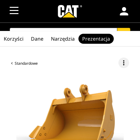
person
SEARCH
search
Korzyści
Dane
Narzędzia
Prezentacja
more_vert
Standardowe