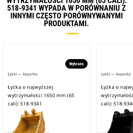
WYTRZYMAŁOŚCI 1650 MM (65 CALI):
518-9341 WYPADA W PORÓWNANIU Z
INNYMI CZĘSTO PORÓWNYWANYMI
PRODUKTAMI.
Wybrano
Łyżki — koparka
Łyżki — koparka
Łyżka o najwyższej
Łyżka o najw
wytrzymałości 1650 mm (65
wytrzymałośc
cali): 518-9341
cali): 518-934