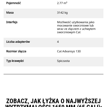
który zawsze znajduje się w
Pojemność
2.77 m³
zasięgu wzroku operatora.
Złącza z uchwytem sworzniowym
Masa
3142 kg
Cat są zgodne z gąsienicowymi
koparkami 311-352 i wszystkimi
Interfejs
Możliwość użytkowania jako
koparkami kołowymi. Dostępne są
mocowanie sworzniowe lub
również złącza o szerokościach do
wraz ze złączem z uchwytem
sworzniowym Cat
kopania rowów.
Osprzęt zgodny ze specjalnym
Liczba adapterów
4
systemem złączy wykorzystuje
stałe zawiasy szybkozłączy.
Rozmiar złącza
Cat Advansys 130
Specjalne złącza są wyposażone w
klinowy system blokujący, który
Typ krawędzi
Spiczasta
służy do mocowania osprzętu.
Specjalne złącza są dostępne do
wszystkich koparek gąsienicowych
i kołowych.
ZOBACZ, JAK ŁYŻKA O NAJWYŻSZEJ