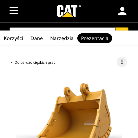
person
SEARCH
search
Korzyści
Dane
Narzędzia
Prezentacja
more_vert
Do bardzo ciężkich prac