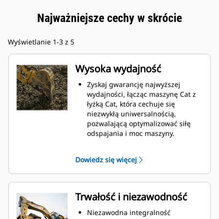
Najważniejsze cechy w skrócie
Wyświetlanie 1-3 z 5
Wysoka wydajność
Zyskaj gwarancję najwyższej
wydajności, łącząc maszynę Cat z
łyżką Cat, która cechuje się
niezwykłą uniwersalnością,
pozwalającą optymalizować siłę
odspajania i moc maszyny.
Profil powłoki o podwójnym
promieniu poprawia przepływ
Dowiedz się więcej
materiału na łyżkę. Zwiększony
prześwit lemiesza zapewnia
zmniejszony opór dolnej części
łyżki, co obniża koszty związane z
Trwałość i niezawodność
konserwacją.
Zużycie paliwa jest najwyższe
Niezawodna integralność