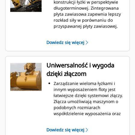
podczas kopania. Łyżki Cat
konstrukcji łyżki w perspektywie
gwarantują szybkie cięcie
długoterminowej. Zintegrowana
materiału w celu zwiększenia
płyta zawiasowa zapewnia lepszy
ogólnej wydajności pracy maszyny.
rozkład siły w porównaniu do
Możesz załadować większą ilość
przyspawanej płyty zawiasowej.
materiału w krótszym czasie.
Łyżki Cat są produkowane z
Kształt łyżki i segmenty boczne
wykorzystaniem wytrzymałej,
Dowiedz się więcej
pozwalają utrzymać większość
odpornej na ścieranie stali,
materiału w łyżce podczas każdego
zwłaszcza w przypadku
załadunku.
podzespołów podatnych na
nadmierne zużycie.
Uniwersalność i wygoda
Chroń najważniejsze, podatne na
dzięki złączom
zużycie obszary łyżki za pomocą
osprzętu do prac ziemnych (GET)
Zarządzanie wieloma łyżkami i
Cat.
innym wyposażeniem floty jest
Zwiększ produkcję w
łatwiejsze dzięki systemowi złączy.
wymagających zastosowaniach,
Złącza umożliwiają maszynom o
ułatw penetrację podczas
podobnych rozmiarach
stertowania i skróć czas trwania
współdzielenie wyposażenia oraz
cyklu za pomocą systemu Cat
®
szybką wymianę osprzętu bez
Advansys
GET
™
konieczności opuszczania kabiny.
Montuj i demontuj końcówki
Dowiedz się więcej
Łyżki, które można zamocować
szybciej niż kiedykolwiek za