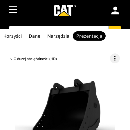
person
SEARCH
search
Korzyści
Dane
Narzędzia
Prezentacja
more_vert
O dużej obciążalności (HD)