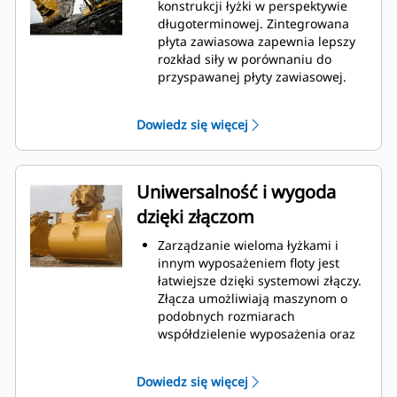
podczas kopania. Łyżki Cat
konstrukcji łyżki w perspektywie
gwarantują szybkie cięcie
długoterminowej. Zintegrowana
materiału w celu zwiększenia
płyta zawiasowa zapewnia lepszy
ogólnej wydajności pracy maszyny.
rozkład siły w porównaniu do
Możesz załadować większą ilość
przyspawanej płyty zawiasowej.
materiału w krótszym czasie.
Łyżki Cat są produkowane z
Kształt łyżki i segmenty boczne
wykorzystaniem wytrzymałej,
Dowiedz się więcej
pozwalają utrzymać większość
odpornej na ścieranie stali,
materiału w łyżce podczas każdego
zwłaszcza w przypadku
załadunku.
podzespołów podatnych na
nadmierne zużycie.
Uniwersalność i wygoda
Chroń najważniejsze, podatne na
dzięki złączom
zużycie obszary łyżki za pomocą
osprzętu do prac ziemnych (GET)
Zarządzanie wieloma łyżkami i
Cat.
innym wyposażeniem floty jest
Zwiększ produkcję w
łatwiejsze dzięki systemowi złączy.
wymagających zastosowaniach,
Złącza umożliwiają maszynom o
ułatw penetrację podczas
podobnych rozmiarach
stertowania i skróć czas trwania
współdzielenie wyposażenia oraz
cyklu za pomocą systemu Cat
®
szybką wymianę osprzętu bez
Advansys
GET
™
konieczności opuszczania kabiny.
Montuj i demontuj końcówki
Dowiedz się więcej
Łyżki, które można zamocować
szybciej niż kiedykolwiek za