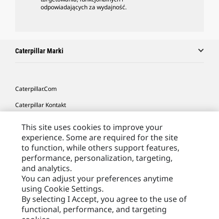
odpowiadających za wydajność.
Caterpillar Marki
Caterpillar.com
Caterpillar Kontakt
Caterpillar Kontakt
This site uses cookies to improve your
experience. Some are required for the site
Moje Preferencje Marketingowe
to function, while others support features,
Site Map
performance, personalization, targeting,
and analytics.
Cookie Settings
You can adjust your preferences anytime
Legal
using Cookie Settings.
By selecting I Accept, you agree to the use of
Privacy
functional, performance, and targeting