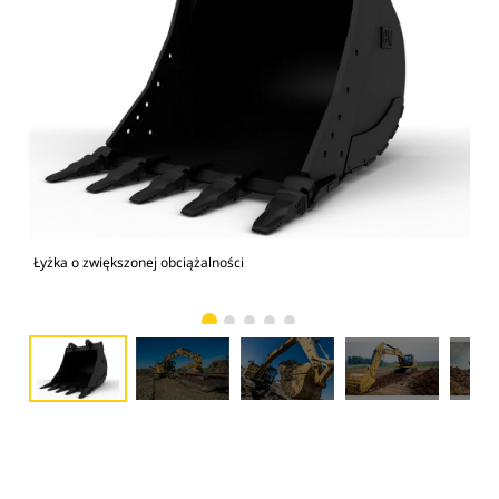
Łyżka o zwiększonej obciążalności
Kop