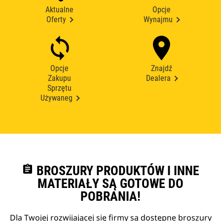
Aktualne
Opcje
Oferty
Wynajmu
Opcje
Znajdź
Zakupu
Dealera
Sprzętu
Używaneg
assignment
BROSZURY PRODUKTÓW I INNE
MATERIAŁY SĄ GOTOWE DO
POBRANIA!
Dla Twojej rozwijającej się firmy są dostępne broszury