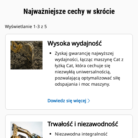
Najważniejsze cechy w skrócie
Wyświetlanie 1-3 z 5
Wysoka wydajność
Zyskaj gwarancję najwyższej
wydajności, łącząc maszynę Cat z
łyżką Cat, która cechuje się
niezwykłą uniwersalnością,
pozwalającą optymalizować siłę
odspajania i moc maszyny.
Profil powłoki o podwójnym
promieniu poprawia przepływ
Dowiedz się więcej
materiału na łyżkę. Zwiększony
prześwit lemiesza zapewnia
zmniejszony opór dolnej części
łyżki, co obniża koszty związane z
Trwałość i niezawodność
konserwacją.
Zużycie paliwa jest najwyższe
Niezawodna integralność