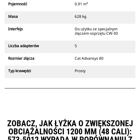
który zawsze znajduje się w
Pojemność
0.91 m³
zasięgu wzroku operatora.
Złącza z uchwytem mechanicznym
Masa
628 kg
Cat są zgodne z gąsienicowymi
koparkami 311-352 i wszystkimi
Interfejs
Do użytku ze specjalnym
koparkami kołowymi. Dostępne są
złączem osprzętu CW-30
również złącza o szerokościach do
kopania rowów.
Liczba adapterów
5
Osprzęt zgodny ze systemem
specjalnych złączy CW
Rozmiar złącza
Cat Advansys 80
wykorzystuje stałe zawiasy
szybkozłączy. Specjalne złącza CW
Typ krawędzi
Prosty
są wyposażone w klinowy system
blokujący, który służy do
mocowania osprzętu.
Specjalne złącza CW są dostępne
do wszystkich koparek
gąsienicowych i kołowych.
ZOBACZ, JAK ŁYŻKA O ZWIĘKSZONEJ
OBCIĄŻALNOŚCI 1200 MM (48 CALI):
573-5012 WYPADA W PORÓWNANIU Z