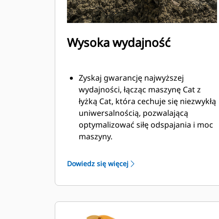
Wysoka wydajność
Zyskaj gwarancję najwyższej
wydajności, łącząc maszynę Cat z
łyżką Cat, która cechuje się niezwykłą
uniwersalnością, pozwalającą
optymalizować siłę odspajania i moc
maszyny.
Profil powłoki o podwójnym
promieniu poprawia przepływ
Dowiedz się więcej
materiału na łyżkę. Zwiększony
prześwit lemiesza zapewnia
zmniejszony opór dolnej części łyżki,
co obniża koszty związane z
konserwacją.