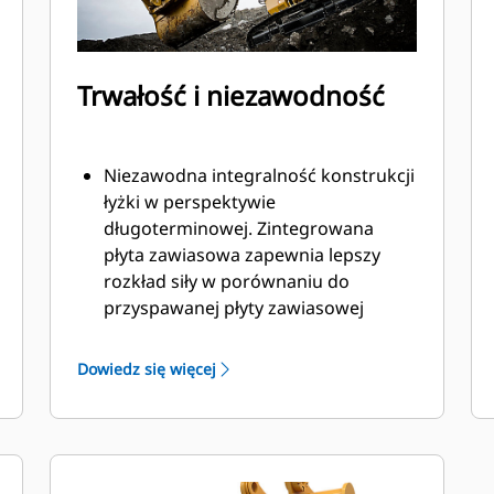
Trwałość i niezawodność
Niezawodna integralność konstrukcji
łyżki w perspektywie
długoterminowej. Zintegrowana
płyta zawiasowa zapewnia lepszy
rozkład siły w porównaniu do
przyspawanej płyty zawiasowej
Łyżki Cat są produkowane z
wykorzystaniem wytrzymałej,
Dowiedz się więcej
odpornej na ścieranie stali, zwłaszcza
w przypadku podzespołów
podatnych na nadmierne zużycie
Chroń najważniejsze, podatne na
zużycie obszary łyżki za pomocą