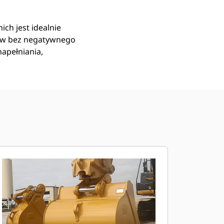
ich jest idealnie
ów bez negatywnego
apełniania,