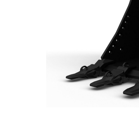
Łyżka O Zwiększonej Wytrzymałości 1500 Mm (60 Cali): 575-4280
Kor
Zmień model