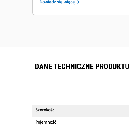
Dowiedz się więcej
sprzętem objętym subskrypcją
™
Product Link
.
Zapewnij bezpieczeństwo zasobów.
Łyżki obsługujące funkcję śledzenia
zasobów wysyłają alert w przypadku
pozostawienia ich poza łatwymi w
konfiguracji granicami miejsca pracy.
DANE TECHNICZNE PRODUKTU 
Szerokość
Pojemność