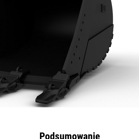
zyści
Dane
Narzędzia
Prezentacja
Podsumowanie