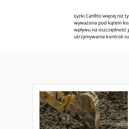
Łyżki Cat®to więcej niż t
wyważona pod kątem kop
wpływu na oszczędność pa
utrzymywania kontroli n