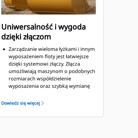
Uniwersalność i wygoda
dzięki złączom
Zarządzanie wieloma łyżkami i innym
wyposażeniem floty jest łatwiejsze
dzięki systemowi złączy. Złącza
umożliwiają maszynom o podobnych
rozmiarach współdzielenie
wyposażenia oraz szybką wymianę
osprzętu bez konieczności
opuszczania kabiny.
Dowiedz się więcej
Łyżki, które można zamocować
bezpośrednio do maszyny, są
zgodne ze złączami z uchwytem
®
sworzniowym Cat
, z wyjątkiem łyżek
z uchwytem sworzniowym. Łyżki z