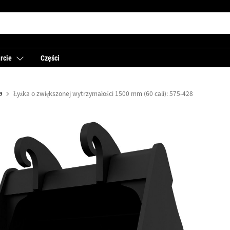
rcie
Części
a
Łyżka o zwiększonej wytrzymałości 1500 mm (60 cali): 575-4280