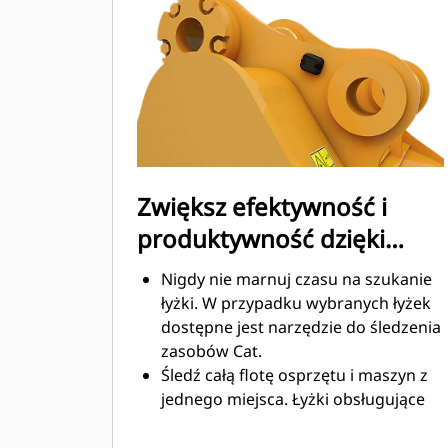
Zużycie paliwa jest najwyższe
podczas kopania. Łyżki Cat
gwarantują szybkie cięcie materiału
w celu zwiększenia ogólnej
wydajności pracy maszyny.
Możesz załadować większą ilość
materiału w krótszym czasie. Kształt
łyżki i segmenty boczne pozwalają
Zwiększ efektywność i
utrzymać większość materiału w
produktywność dzięki
łyżce podczas każdego załadunku.
zintegrowanym
Nigdy nie marnuj czasu na szukanie
technologiom Cat Connect
łyżki. W przypadku wybranych łyżek
dostępne jest narzędzie do śledzenia
zasobów Cat.
Śledź całą flotę osprzętu i maszyn z
jednego miejsca. Łyżki obsługujące
funkcję śledzenia zasobów można
®
wyświetlić w VisionLink
wraz ze