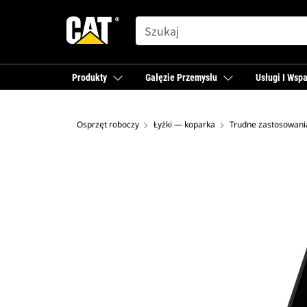
SEARCH
Produkty
Gałęzie Przemysłu
Usługi I Wspa
Osprzęt roboczy
Łyżki — koparka
Trudne zastosowani