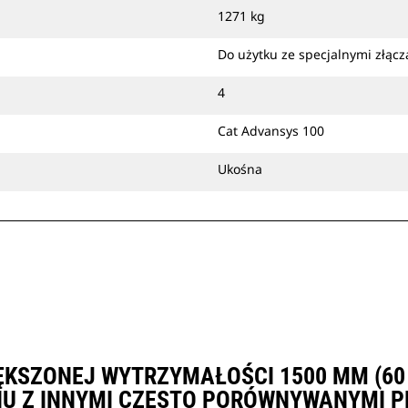
objętości, a następnie prowadzić je
1271 kg
do łyżki.
Łyżki o zwiększonej wytrzymałości
Do użytku ze specjalnymi złąc
można montować sworzniowo
bezpośrednio na maszynie albo za
4
pomocą złącza z uchwytem
Cat Advansys 100
mechanicznym Cat lub specjalnego
złącza osprzętu CW.
Ukośna
ĘKSZONEJ WYTRZYMAŁOŚCI 1500 MM (60 
U Z INNYMI CZĘSTO PORÓWNYWANYMI P