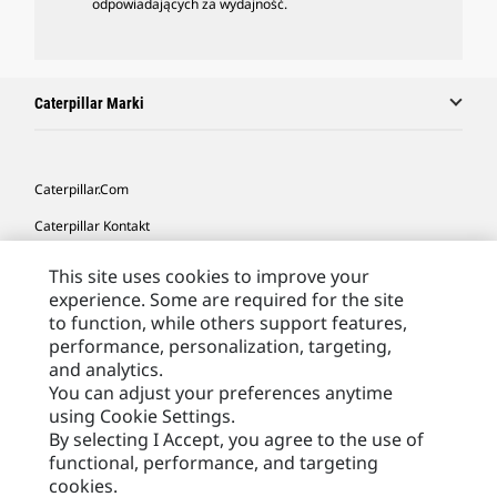
odpowiadających za wydajność.
Caterpillar Marki
Caterpillar.com
Caterpillar Kontakt
Caterpillar Kontakt
This site uses cookies to improve your
experience. Some are required for the site
Moje Preferencje Marketingowe
to function, while others support features,
Site Map
performance, personalization, targeting,
and analytics.
Cookie Settings
You can adjust your preferences anytime
Legal
using Cookie Settings.
By selecting I Accept, you agree to the use of
Privacy
functional, performance, and targeting
cookies.