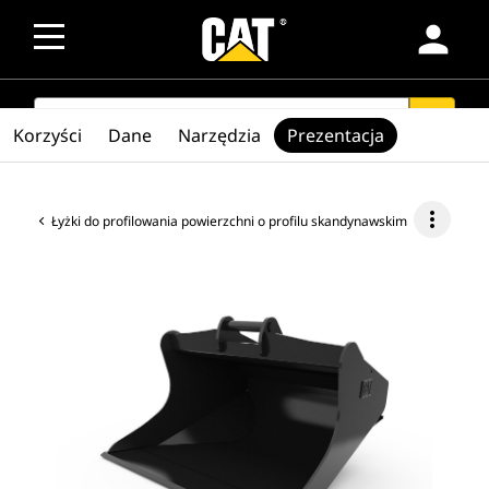
person
SEARCH
search
Korzyści
Dane
Narzędzia
Prezentacja
more_vert
Łyżki do profilowania powierzchni o profilu skandynawskim