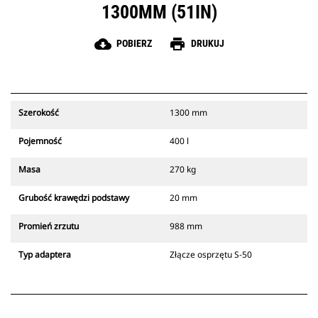
1300MM (51IN)
cloud_download
print
POBIERZ
DRUKUJ
Szerokość
1300 mm
Pojemność
400 l
Masa
270 kg
Grubość krawędzi podstawy
20 mm
Promień zrzutu
988 mm
Typ adaptera
Złącze osprzętu S-50