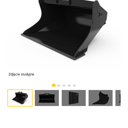
Zdjęcie studyjne
Wid