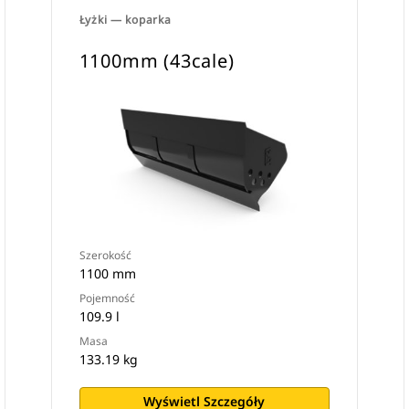
Łyżki — koparka
1100mm (43cale)
Szerokość
1100 mm
Pojemność
109.9 l
Masa
133.19 kg
Wyświetl Szczegóły