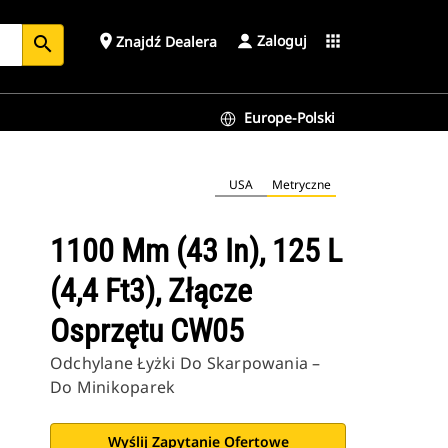
Zaloguj
place
apps
Znajdź Dealera
search
Europe-Polski
USA
Metryczne
1100 Mm (43 In), 125 L
(4,4 Ft3), Złącze
Osprzętu CW05
Odchylane Łyżki Do Skarpowania –
Do Minikoparek
Wyślij Zapytanie Ofertowe