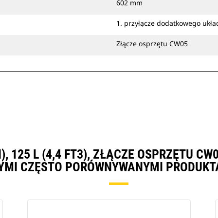
602 mm
1. przyłącze dodatkowego ukła
Złącze osprzętu CW05
N), 125 L (4,4 FT3), ZŁĄCZE OSPRZĘTU 
YMI CZĘSTO PORÓWNYWANYMI PRODUKT