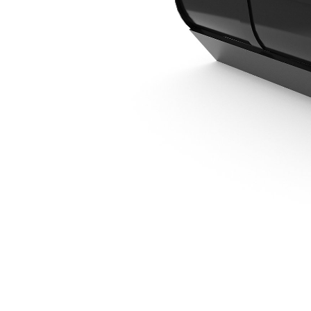
1100 Mm (43 In), 125 L (4,4 Ft3), Złącze Osprzętu CW05
Kor
Zmień model