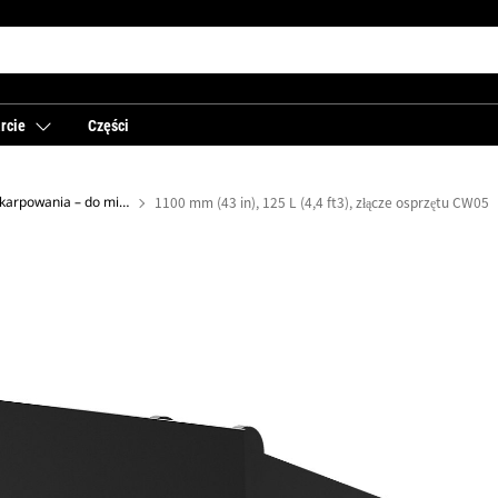
rcie
Części
Odchylane łyżki do skarpowania – do minikoparek
1100 mm (43 in), 125 L (4,4 ft3), złącze osprzętu CW05