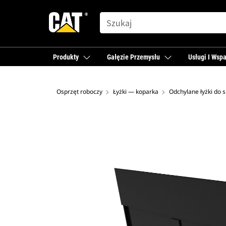
SEARCH
Produkty
Gałęzie Przemysłu
Usługi I Wspa
Osprzęt roboczy
Łyżki — koparka