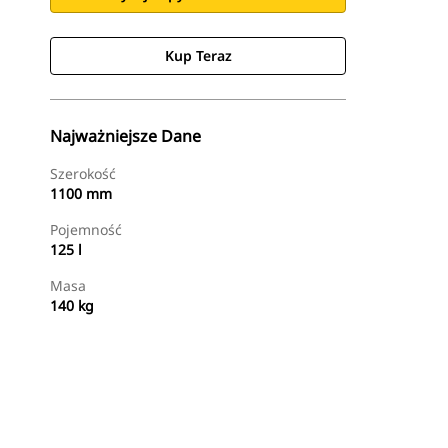
Kup Teraz
Najważniejsze Dane
Szerokość
1100 mm
Pojemność
125 l
Masa
140 kg
Kup Teraz
Wyślij Zapytanie Ofertowe