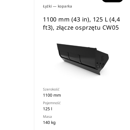
Łyżki — koparka
1100 mm (43 in), 125 L (4,4
ft3), złącze osprzętu CW05
Szerokość
1100 mm
Pojemność
125 l
Masa
140 kg