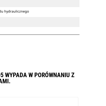
du hydraulicznego
CW05 WYPADA W PORÓWNANIU Z
AMI.