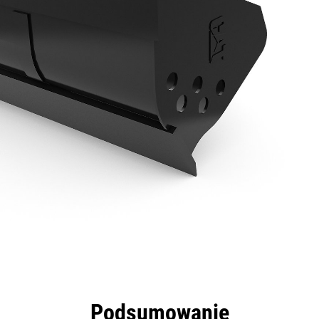
zyści
Dane
Narzędzia
Prezentacja
Podsumowanie