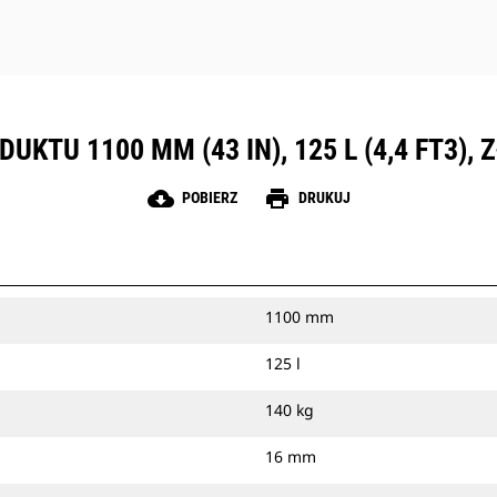
KTU 1100 MM (43 IN), 125 L (4,4 FT3)
cloud_download
print
POBIERZ
DRUKUJ
1100 mm
125 l
140 kg
16 mm