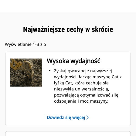
Najważniejsze cechy w skrócie
Wyświetlanie 1-3 z 5
Wysoka wydajność
Zyskaj gwarancję najwyższej
wydajności, łącząc maszynę Cat z
łyżką Cat, która cechuje się
niezwykłą uniwersalnością,
pozwalającą optymalizować siłę
odspajania i moc maszyny.
Profil powłoki o podwójnym
promieniu poprawia przepływ
Dowiedz się więcej
materiału na łyżkę. Zwiększony
prześwit lemiesza zapewnia
zmniejszony opór dolnej części