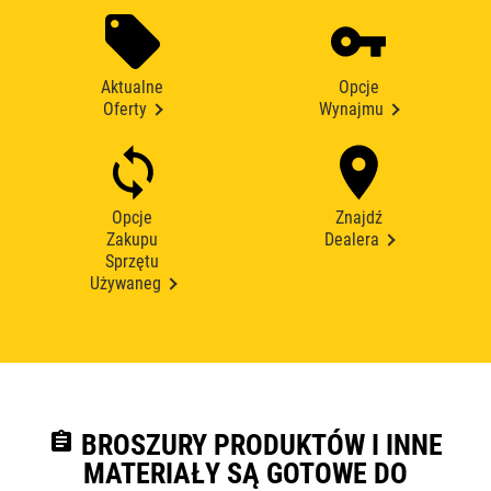
Aktualne
Opcje
Oferty
Wynajmu
Opcje
Znajdź
Zakupu
Dealera
Sprzętu
Używaneg
assignment
BROSZURY PRODUKTÓW I INNE
MATERIAŁY SĄ GOTOWE DO