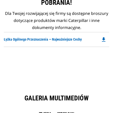
POBRANIA!
Dla Twojej rozwijającej się firmy są dostępne broszury
dotyczące produktów marki Caterpillar i inne
dokumenty informacyjne.
file_download
Do
Łyżka Ogólnego Przeznaczenia — Najważniejsze Cechy
P
O
in
a
N
Ta
GALERIA MULTIMEDIÓW