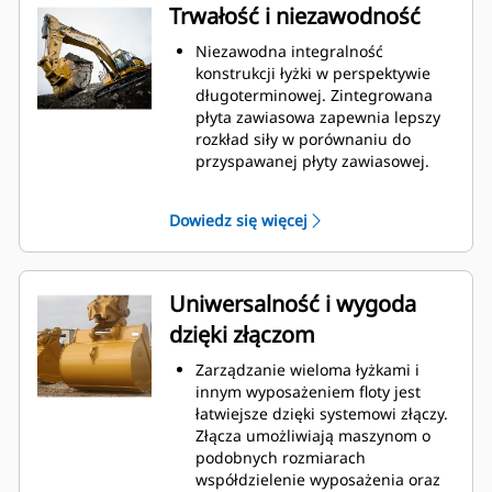
łyżki, co obniża koszty związane z
Trwałość i niezawodność
konserwacją.
Zużycie paliwa jest najwyższe
Niezawodna integralność
podczas kopania. Łyżki Cat
konstrukcji łyżki w perspektywie
gwarantują szybkie cięcie
długoterminowej. Zintegrowana
materiału w celu zwiększenia
płyta zawiasowa zapewnia lepszy
ogólnej wydajności pracy maszyny.
rozkład siły w porównaniu do
Możesz załadować większą ilość
przyspawanej płyty zawiasowej.
materiału w krótszym czasie.
Łyżki Cat są produkowane z
Kształt łyżki i segmenty boczne
wykorzystaniem wytrzymałej,
Dowiedz się więcej
pozwalają utrzymać większość
odpornej na ścieranie stali,
materiału w łyżce podczas każdego
zwłaszcza w przypadku
załadunku.
podzespołów podatnych na
nadmierne zużycie.
Uniwersalność i wygoda
Chroń najważniejsze, podatne na
dzięki złączom
zużycie obszary łyżki za pomocą
osprzętu do prac ziemnych (GET)
Zarządzanie wieloma łyżkami i
Cat.
innym wyposażeniem floty jest
Zwiększ produkcję w
łatwiejsze dzięki systemowi złączy.
wymagających zastosowaniach,
Złącza umożliwiają maszynom o
ułatw penetrację podczas
podobnych rozmiarach
stertowania i skróć czas trwania
współdzielenie wyposażenia oraz
cyklu za pomocą systemu Cat
®