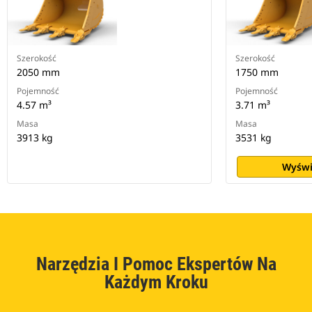
Szerokość
Szerokość
2050 mm
1750 mm
Pojemność
Pojemność
4.57 m³
3.71 m³
Masa
Masa
3913 kg
3531 kg
Wyświ
Narzędzia I Pomoc Ekspertów Na
Każdym Kroku