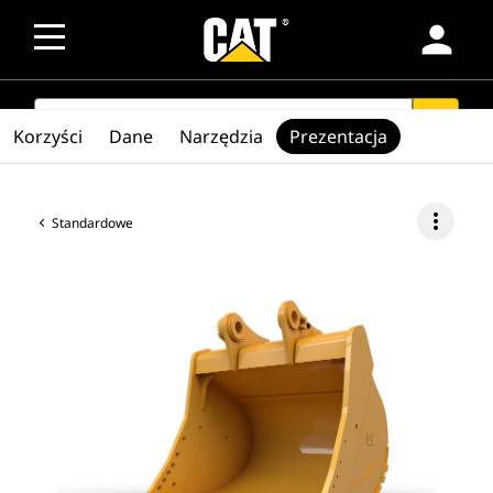
person
SEARCH
search
Korzyści
Dane
Narzędzia
Prezentacja
more_vert
Standardowe