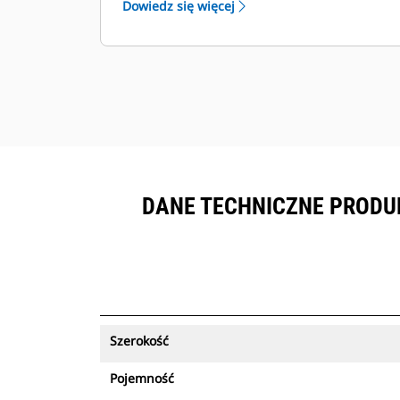
Dowiedz się więcej
sprzętem objętym subskrypcją
™
Product Link
.
Zapewnij bezpieczeństwo zasobów.
Łyżki obsługujące funkcję śledzenia
zasobów wysyłają alert w przypadku
pozostawienia ich poza łatwymi w
konfiguracji granicami miejsca pracy.
DANE TECHNICZNE PRODUK
Szerokość
Pojemność