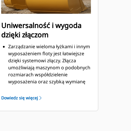
Uniwersalność i wygoda
dzięki złączom
Zarządzanie wieloma łyżkami i innym
wyposażeniem floty jest łatwiejsze
dzięki systemowi złączy. Złącza
umożliwiają maszynom o podobnych
rozmiarach współdzielenie
wyposażenia oraz szybką wymianę
osprzętu bez konieczności
opuszczania kabiny.
Dowiedz się więcej
Łyżki, które można zamocować
bezpośrednio do maszyny, są
zgodne ze złączami z uchwytem
®
mechanicznym Cat
, z wyjątkiem
łyżek z uchwytem mechanicznym.