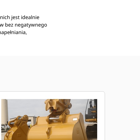
ich jest idealnie
ów bez negatywnego
apełniania,