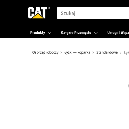
SEARCH
Produkty
Gałęzie Przemysłu
Usługi I Wspa
Osprzęt roboczy
Łyżki — koparka
Standardowe
Łyż