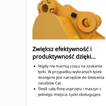
Zużycie paliwa jest najwyższe
podczas kopania. Łyżki Cat
gwarantują szybkie cięcie materiału
w celu zwiększenia ogólnej
wydajności pracy maszyny.
Możesz załadować większą ilość
materiału w krótszym czasie. Kształt
łyżki i segmenty boczne pozwalają
Zwiększ efektywność i
utrzymać większość materiału w
produktywność dzięki
łyżce podczas każdego załadunku.
zintegrowanym
Nigdy nie marnuj czasu na szukanie
technologiom Cat Connect
łyżki. W przypadku wybranych łyżek
dostępne jest narzędzie do śledzenia
zasobów Cat.
Śledź całą flotę osprzętu i maszyn z
jednego miejsca. Łyżki obsługujące
funkcję śledzenia zasobów można
®
wyświetlić w VisionLink
wraz ze