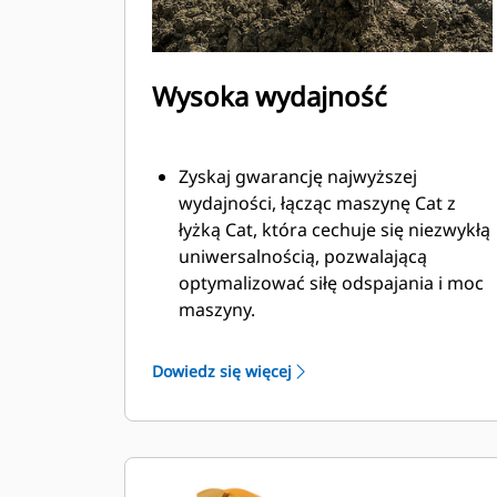
Wysoka wydajność
Zyskaj gwarancję najwyższej
wydajności, łącząc maszynę Cat z
łyżką Cat, która cechuje się niezwykłą
uniwersalnością, pozwalającą
optymalizować siłę odspajania i moc
maszyny.
Profil powłoki o podwójnym
promieniu poprawia przepływ
Dowiedz się więcej
materiału na łyżkę. Zwiększony
prześwit lemiesza zapewnia
zmniejszony opór dolnej części łyżki,
co obniża koszty związane z
konserwacją.