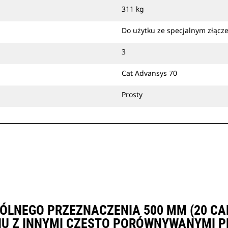
montować sworzniowo
311 kg
bezpośrednio na maszynie albo za
pomocą złącza z uchwytem
Do użytku ze specjalnym złąc
mechanicznym Cat lub specjalnego
złącza osprzętu CW.
3
Cat Advansys 70
Prosty
ÓLNEGO PRZEZNACZENIA 500 MM (20 CAL
U Z INNYMI CZĘSTO PORÓWNYWANYMI P