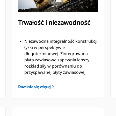
Trwałość i niezawodność
Niezawodna integralność konstrukcji
łyżki w perspektywie
długoterminowej. Zintegrowana
płyta zawiasowa zapewnia lepszy
rozkład siły w porównaniu do
przyspawanej płyty zawiasowej.
Łyżki Cat są produkowane z
wykorzystaniem wytrzymałej,
Dowiedz się więcej
odpornej na ścieranie stali, zwłaszcza
w przypadku podzespołów
podatnych na nadmierne zużycie.
Chroń najważniejsze, podatne na
zużycie obszary łyżki za pomocą