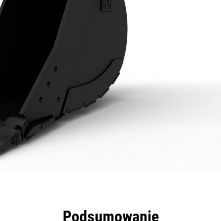
zyści
Dane
Narzędzia
Prezentacja
Podsumowanie