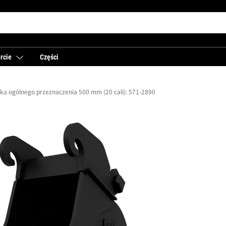
rcie
Części
ka ogólnego przeznaczenia 500 mm (20 cali): 571-2890