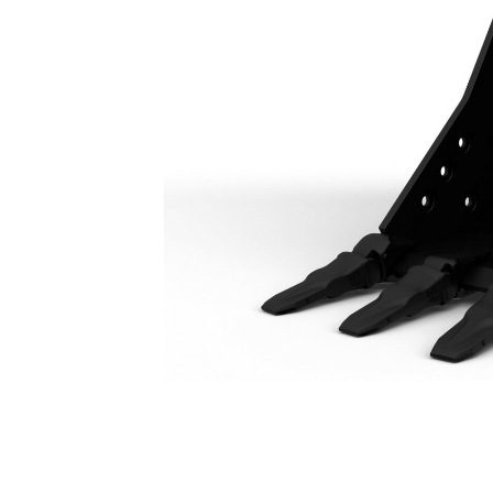
Łyżka Ogólnego Przeznaczenia 500 Mm (20 Cali): 571-2890
Kor
Zmień model