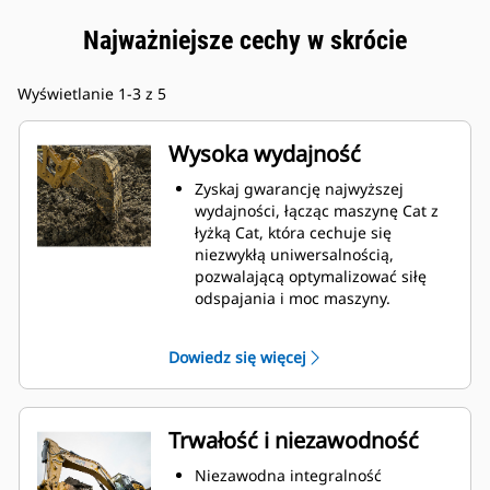
Najważniejsze cechy w skrócie
Wyświetlanie 1-3 z 5
Wysoka wydajność
Zyskaj gwarancję najwyższej
wydajności, łącząc maszynę Cat z
łyżką Cat, która cechuje się
niezwykłą uniwersalnością,
pozwalającą optymalizować siłę
odspajania i moc maszyny.
Profil powłoki o podwójnym
promieniu poprawia przepływ
Dowiedz się więcej
materiału na łyżkę. Zwiększony
prześwit lemiesza zapewnia
zmniejszony opór dolnej części
łyżki, co obniża koszty związane z
Trwałość i niezawodność
konserwacją.
Zużycie paliwa jest najwyższe
Niezawodna integralność