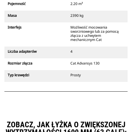
który zawsze znajduje się w
Pojemność
2.20 m³
zasięgu wzroku operatora.
Złącza z uchwytem mechanicznym
Masa
2390 kg
Cat są zgodne z gąsienicowymi
koparkami 311-352 i wszystkimi
Interfejs
Możliwość mocowania
koparkami kołowymi. Dostępne są
sworzniowego lub za pomocą
również złącza o szerokościach do
złącza z uchwytem
mechanicznym Cat
kopania rowów.
Osprzęt zgodny ze systemem
Liczba adapterów
4
specjalnych złączy CW
wykorzystuje stałe zawiasy
Rozmiar złącza
Cat Advansys 130
szybkozłączy. Specjalne złącza CW
są wyposażone w klinowy system
Typ krawędzi
Prosty
blokujący, który służy do
mocowania osprzętu.
Specjalne złącza CW są dostępne
do wszystkich koparek
gąsienicowych i kołowych.
ZOBACZ, JAK ŁYŻKA O ZWIĘKSZONEJ