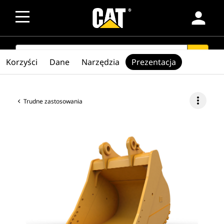
person
SEARCH
search
Korzyści
Dane
Narzędzia
Prezentacja
more_vert
Trudne zastosowania