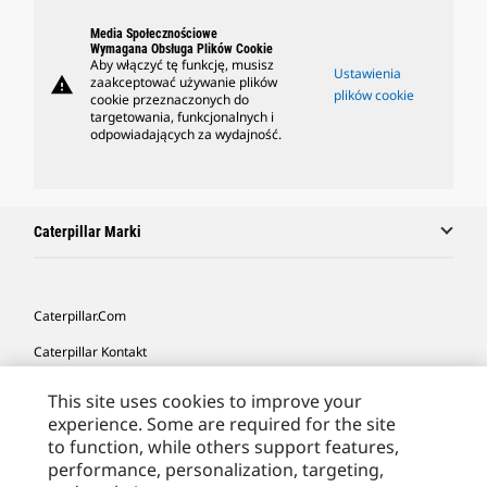
Media Społecznościowe
Wymagana Obsługa Plików Cookie
Aby włączyć tę funkcję, musisz
Ustawienia
warning
zaakceptować używanie plików
plików cookie
cookie przeznaczonych do
targetowania, funkcjonalnych i
odpowiadających za wydajność.
Caterpillar Marki
Caterpillar.com
Caterpillar Kontakt
Caterpillar Kontakt
This site uses cookies to improve your
experience. Some are required for the site
Moje Preferencje Marketingowe
to function, while others support features,
Site Map
performance, personalization, targeting,