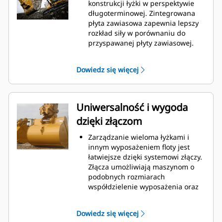
podczas kopania. Łyżki Cat
konstrukcji łyżki w perspektywie
gwarantują szybkie cięcie
długoterminowej. Zintegrowana
materiału w celu zwiększenia
płyta zawiasowa zapewnia lepszy
ogólnej wydajności pracy maszyny.
rozkład siły w porównaniu do
Możesz załadować większą ilość
przyspawanej płyty zawiasowej.
materiału w krótszym czasie.
Łyżki Cat są produkowane z
Kształt łyżki i segmenty boczne
wykorzystaniem wytrzymałej,
Dowiedz się więcej
pozwalają utrzymać większość
odpornej na ścieranie stali,
materiału w łyżce podczas każdego
zwłaszcza w przypadku
załadunku.
podzespołów podatnych na
nadmierne zużycie.
Uniwersalność i wygoda
Chroń najważniejsze, podatne na
dzięki złączom
zużycie obszary łyżki za pomocą
osprzętu do prac ziemnych (GET)
Zarządzanie wieloma łyżkami i
Cat.
innym wyposażeniem floty jest
Zwiększ produkcję w
łatwiejsze dzięki systemowi złączy.
wymagających zastosowaniach,
Złącza umożliwiają maszynom o
ułatw penetrację podczas
podobnych rozmiarach
stertowania i skróć czas trwania
współdzielenie wyposażenia oraz
cyklu za pomocą systemu Cat
®
szybką wymianę osprzętu bez
Advansys
GET
™
konieczności opuszczania kabiny.
Montuj i demontuj końcówki
Dowiedz się więcej
Łyżki, które można zamocować
szybciej niż kiedykolwiek za