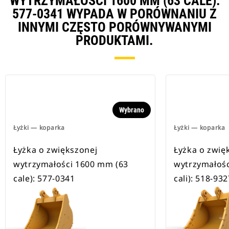
WYTRZYMAŁOŚCI 1600 MM (63 CALE):
577-0341 WYPADA W PORÓWNANIU Z
INNYMI CZĘSTO PORÓWNYWANYMI
PRODUKTAMI.
Wybrano
Łyżki — koparka
Łyżki — koparka
Łyżka o zwiększonej
Łyżka o zwię
wytrzymałości 1600 mm (63
wytrzymałośc
cale): 577-0341
cali): 518-932