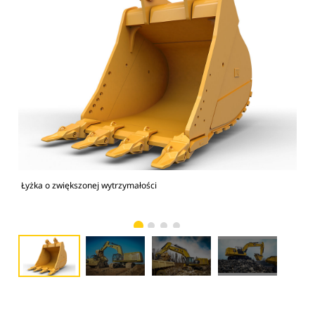
Łyżka o zwiększonej wytrzymałości
Zał
zwi