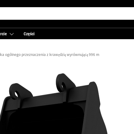
rcie
Części
ka ogólnego przeznaczenia z krawędzią wyrównującą 996 mm (39 cali): 455-074