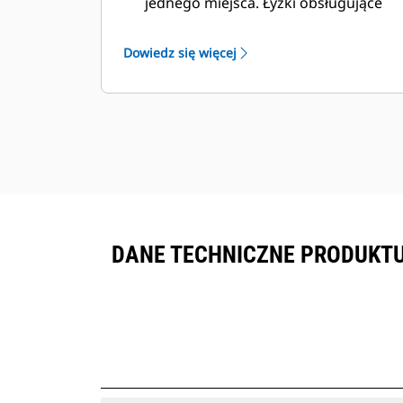
jednego miejsca. Łyżki obsługujące
funkcję śledzenia zasobów można
®
wyświetlić w VisionLink
wraz ze
Dowiedz się więcej
sprzętem objętym subskrypcją
™
Product Link
.
Zapewnij bezpieczeństwo zasobów.
Łyżki obsługujące funkcję śledzenia
zasobów wysyłają alert w przypadku
pozostawienia ich poza łatwymi w
konfiguracji granicami miejsca pracy.
DANE TECHNICZNE PRODUKT