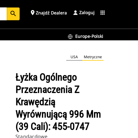
Zaloguj
place
apps
Znajdź Dealera
search
Europe-Polski
7
USA
Metryczne
Łyżka Ogólnego
Przeznaczenia Z
Krawędzią
Wyrównującą 996 Mm
(39 Cali): 455-0747
Standardowe