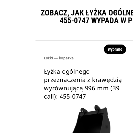
ZOBACZ, JAK ŁYŻKA OGÓLN
455-0747 WYPADA W 
Wybrano
Łyżki — koparka
Łyżka ogólnego
przeznaczenia z krawędzią
wyrównującą 996 mm (39
cali): 455-0747