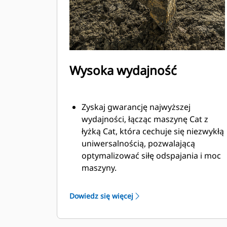
Wysoka wydajność
Zyskaj gwarancję najwyższej
wydajności, łącząc maszynę Cat z
łyżką Cat, która cechuje się niezwykłą
uniwersalnością, pozwalającą
optymalizować siłę odspajania i moc
maszyny.
Profil powłoki o podwójnym
promieniu poprawia przepływ
Dowiedz się więcej
materiału na łyżkę. Zwiększony
prześwit lemiesza zapewnia