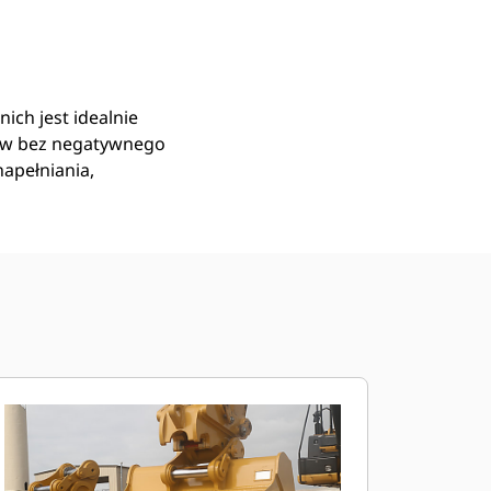
Znajdź Dealera
Wyślij Zapytanie Ofertowe
ich jest idealnie
ów bez negatywnego
apełniania,