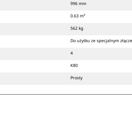
montować bezpośrednio na
996 mm
maszynie albo za pomocą złącza z
0.63 m³
uchwytem sworzniowym Cat lub
specjalnego złącza osprzętu CW.
562 kg
Do użytku ze specjalnym złąc
4
K80
Prosty