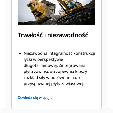
Trwałość i niezawodność
Niezawodna integralność konstrukcji
łyżki w perspektywie
długoterminowej. Zintegrowana
płyta zawiasowa zapewnia lepszy
rozkład siły w porównaniu do
przyspawanej płyty zawiasowej.
Łyżki Cat są produkowane z
wykorzystaniem wytrzymałej,
Dowiedz się więcej
odpornej na ścieranie stali, zwłaszcza
w przypadku podzespołów