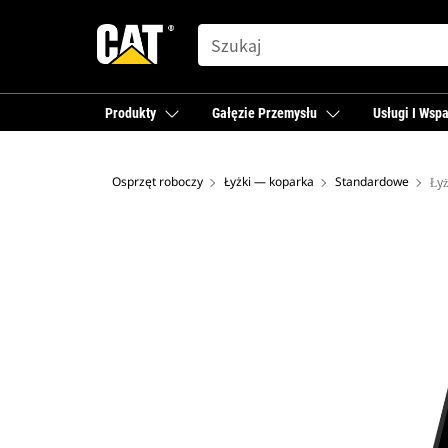
SEARCH
Produkty
Gałęzie Przemysłu
Usługi I Wspa
Osprzęt roboczy
Łyżki — koparka
Standardowe
Łyż