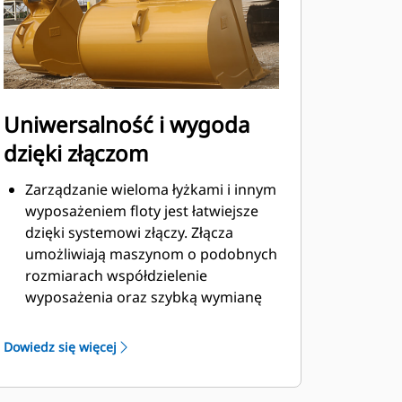
Uniwersalność i wygoda
dzięki złączom
Zarządzanie wieloma łyżkami i innym
wyposażeniem floty jest łatwiejsze
dzięki systemowi złączy. Złącza
umożliwiają maszynom o podobnych
rozmiarach współdzielenie
wyposażenia oraz szybką wymianę
osprzętu bez konieczności
opuszczania kabiny.
Dowiedz się więcej
Łyżki, które można zamocować
bezpośrednio do maszyny, są