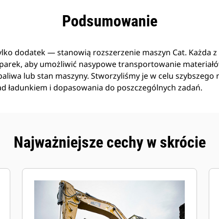
zyści
Dane
Narzędzia
Prezentacja
Podsumowanie
tylko dodatek — stanowią rozszerzenie maszyn Cat. Każda z n
arek, aby umożliwić nasypowe transportowanie materiał
liwa lub stan maszyny. Stworzyliśmy je w celu szybszego n
ad ładunkiem i dopasowania do poszczególnych zadań.
Najważniejsze cechy w skrócie