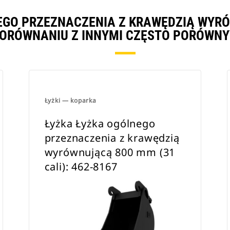
EGO PRZEZNACZENIA Z KRAWĘDZIĄ WYRÓW
PORÓWNANIU Z INNYMI CZĘSTO PORÓWN
Łyżki — koparka
Łyżka Łyżka ogólnego
przeznaczenia z krawędzią
wyrównującą 800 mm (31
cali): 462-8167