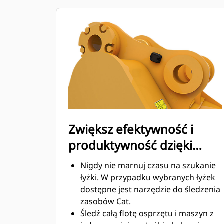
zmniejszony opór dolnej części łyżki,
co obniża koszty związane z
konserwacją.
Zużycie paliwa jest najwyższe
podczas kopania. Łyżki Cat
gwarantują szybkie cięcie materiału
w celu zwiększenia ogólnej
wydajności pracy maszyny.
Możesz załadować większą ilość
materiału w krótszym czasie. Kształt
łyżki i segmenty boczne pozwalają
Zwiększ efektywność i
utrzymać większość materiału w
produktywność dzięki
łyżce podczas każdego załadunku.
zintegrowanym
Nigdy nie marnuj czasu na szukanie
technologiom Cat Connect
łyżki. W przypadku wybranych łyżek
dostępne jest narzędzie do śledzenia
zasobów Cat.
Śledź całą flotę osprzętu i maszyn z