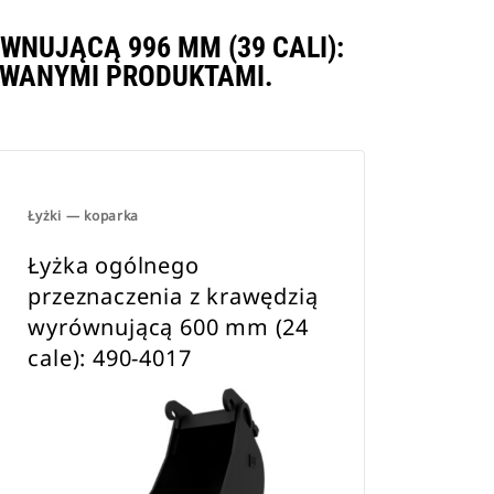
NUJĄCĄ 996 MM (39 CALI):
YWANYMI PRODUKTAMI.
Łyżki — koparka
Łyżka ogólnego
przeznaczenia z krawędzią
wyrównującą 600 mm (24
cale): 490-4017