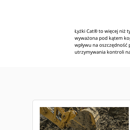
Łyżka Ogólnego Przeznaczenia Z Krawędzią Wyrównującą 996 Mm (39 Cali): 455-0747
Kor
Zmień model
Łyżki Cat® to więcej niż 
wyważona pod kątem kop
wpływu na oszczędność pa
utrzymywania kontroli n