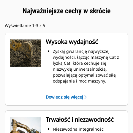
Najważniejsze cechy w skrócie
Wyświetlanie 1-3 z 5
Wysoka wydajność
Zyskaj gwarancję najwyższej
wydajności, łącząc maszynę Cat z
łyżką Cat, która cechuje się
niezwykłą uniwersalnością,
pozwalającą optymalizować siłę
odspajania i moc maszyny.
Profil powłoki o podwójnym
promieniu poprawia przepływ
Dowiedz się więcej
materiału na łyżkę. Zwiększony
prześwit lemiesza zapewnia
zmniejszony opór dolnej części
łyżki, co obniża koszty związane z
Trwałość i niezawodność
konserwacją.
Zużycie paliwa jest najwyższe
Niezawodna integralność