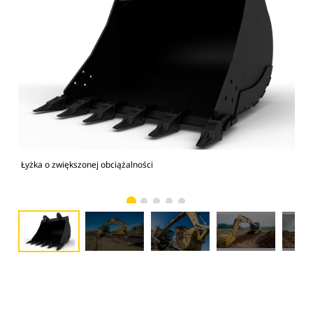
Łyżka o zwiększonej obciążalności
Kop