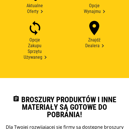
Aktualne
Opcje
Oferty
Wynajmu
Opcje
Znajdź
Zakupu
Dealera
Sprzętu
Używaneg
assignment
BROSZURY PRODUKTÓW I INNE
MATERIAŁY SĄ GOTOWE DO
POBRANIA!
Dla Twojej rozwijającej się firmy są dostępne broszury