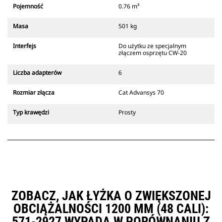
który zawsze znajduje się w
Pojemność
0.76 m³
zasięgu wzroku operatora.
Złącza z uchwytem mechanicznym
Masa
501 kg
Cat są zgodne z gąsienicowymi
koparkami 311-352 i wszystkimi
Interfejs
Do użytku ze specjalnym
koparkami kołowymi. Dostępne są
złączem osprzętu CW-20
również złącza o szerokościach do
kopania rowów.
Liczba adapterów
6
Osprzęt zgodny ze systemem
specjalnych złączy CW
Rozmiar złącza
Cat Advansys 70
wykorzystuje stałe zawiasy
szybkozłączy. Specjalne złącza CW
Typ krawędzi
Prosty
są wyposażone w klinowy system
blokujący, który służy do
mocowania osprzętu.
Specjalne złącza CW są dostępne
do wszystkich koparek
gąsienicowych i kołowych.
ZOBACZ, JAK ŁYŻKA O ZWIĘKSZONEJ
OBCIĄŻALNOŚCI 1200 MM (48 CALI):
571-2927 WYPADA W PORÓWNANIU Z