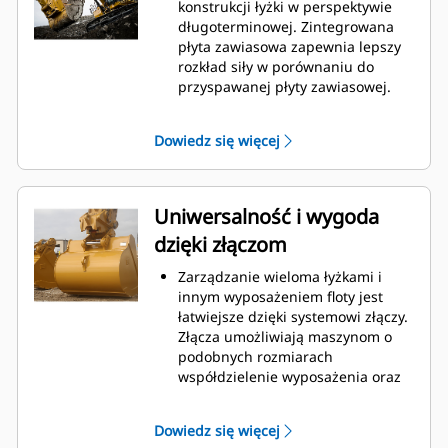
podczas kopania. Łyżki Cat
konstrukcji łyżki w perspektywie
gwarantują szybkie cięcie
długoterminowej. Zintegrowana
materiału w celu zwiększenia
płyta zawiasowa zapewnia lepszy
ogólnej wydajności pracy maszyny.
rozkład siły w porównaniu do
Możesz załadować większą ilość
przyspawanej płyty zawiasowej.
materiału w krótszym czasie.
Łyżki Cat są produkowane z
Kształt łyżki i segmenty boczne
wykorzystaniem wytrzymałej,
Dowiedz się więcej
pozwalają utrzymać większość
odpornej na ścieranie stali,
materiału w łyżce podczas każdego
zwłaszcza w przypadku
załadunku.
podzespołów podatnych na
nadmierne zużycie.
Uniwersalność i wygoda
Chroń najważniejsze, podatne na
dzięki złączom
zużycie obszary łyżki za pomocą
osprzętu do prac ziemnych (GET)
Zarządzanie wieloma łyżkami i
Cat.
innym wyposażeniem floty jest
Zwiększ produkcję w
łatwiejsze dzięki systemowi złączy.
wymagających zastosowaniach,
Złącza umożliwiają maszynom o
ułatw penetrację podczas
podobnych rozmiarach
stertowania i skróć czas trwania
współdzielenie wyposażenia oraz
cyklu za pomocą systemu Cat
®
szybką wymianę osprzętu bez
Advansys
GET
™
konieczności opuszczania kabiny.
Montuj i demontuj końcówki
Dowiedz się więcej
Łyżki, które można zamocować
szybciej niż kiedykolwiek za