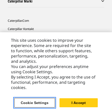
Caterpillar Marki
Caterpillar.com
Caterpillar Kontakt
Caterpillar Kontakt
This site uses cookies to improve your
experience. Some are required for the site
Moje Preferencje Marketingowe
to function, while others support features,
Site Map
performance, personalization, targeting,
and analytics.
Cookie Settings
You can adjust your preferences anytime
Legal
using Cookie Settings.
By selecting I Accept, you agree to the use of
Privacy
functional, performance, and targeting
cookies.
Europe - Polish
© 2026 Caterpillar. Wszelkie prawa zastrzeżone.
Cookie Settings
I Accept