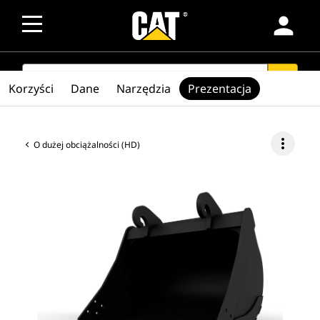
person
SEARCH
search
Korzyści
Dane
Narzędzia
Prezentacja
more_vert
O dużej obciążalności (HD)