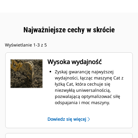
Najważniejsze cechy w skrócie
Wyświetlanie 1-3 z 5
Wysoka wydajność
Zyskaj gwarancję najwyższej
wydajności, łącząc maszynę Cat z
łyżką Cat, która cechuje się
niezwykłą uniwersalnością,
pozwalającą optymalizować siłę
odspajania i moc maszyny.
Profil powłoki o podwójnym
promieniu poprawia przepływ
Dowiedz się więcej
materiału na łyżkę. Zwiększony
prześwit lemiesza zapewnia
zmniejszony opór dolnej części