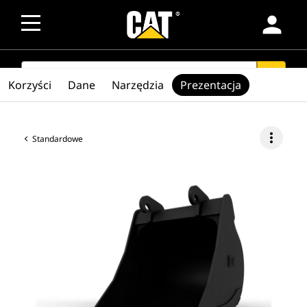
person
SEARCH
search
Korzyści
Dane
Narzędzia
Prezentacja
more_vert
Standardowe