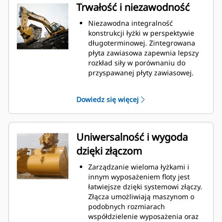
łyżki, co obniża koszty związane z
Trwałość i niezawodność
konserwacją.
Zużycie paliwa jest najwyższe
Niezawodna integralność
podczas kopania. Łyżki Cat
konstrukcji łyżki w perspektywie
gwarantują szybkie cięcie
długoterminowej. Zintegrowana
materiału w celu zwiększenia
płyta zawiasowa zapewnia lepszy
ogólnej wydajności pracy maszyny.
rozkład siły w porównaniu do
Możesz załadować większą ilość
przyspawanej płyty zawiasowej.
materiału w krótszym czasie.
Łyżki Cat są produkowane z
Kształt łyżki i segmenty boczne
wykorzystaniem wytrzymałej,
Dowiedz się więcej
pozwalają utrzymać większość
odpornej na ścieranie stali,
materiału w łyżce podczas każdego
zwłaszcza w przypadku elementów
załadunku.
podatnych na nadmierne zużycie.
Chroń najważniejsze, podatne na
Uniwersalność i wygoda
zużycie obszary łyżki za pomocą
dzięki złączom
osprzętu do prac ziemnych (GET)
Cat
. Zabezpieczenia bocznych
®
Zarządzanie wieloma łyżkami i
krawędzi i krawędzie tnące chronią
innym wyposażeniem floty jest
części łyżki, które są najbardziej
łatwiejsze dzięki systemowi złączy.
narażone na kontakt z materiałami
Złącza umożliwiają maszynom o
i przechodzenie przez nie.
podobnych rozmiarach
Zmniejsz koszty konserwacji,
współdzielenie wyposażenia oraz
wybierając system GET odpowiedni