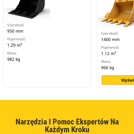
Szerokość
950 mm
Szerokość
Pojemność
1400 mm
1.29 m³
Pojemność
Masa
1.12 m³
982 kg
Masa
966 kg
Wyświ
Narzędzia I Pomoc Ekspertów Na
Każdym Kroku