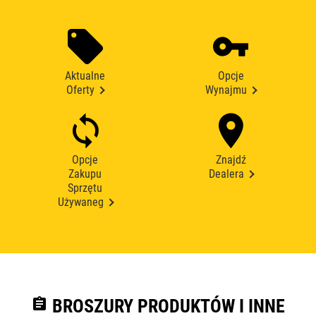
Aktualne
Opcje
Oferty
Wynajmu
Opcje
Znajdź
Zakupu
Dealera
Sprzętu
Używaneg
assignment
BROSZURY PRODUKTÓW I INNE