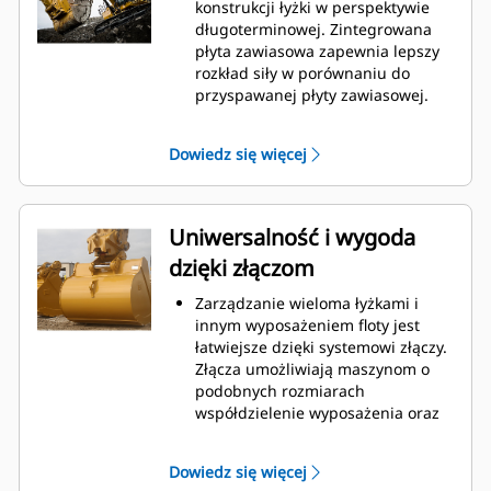
podczas kopania. Łyżki Cat
konstrukcji łyżki w perspektywie
gwarantują szybkie cięcie
długoterminowej. Zintegrowana
materiału w celu zwiększenia
płyta zawiasowa zapewnia lepszy
ogólnej wydajności pracy maszyny.
rozkład siły w porównaniu do
Możesz załadować większą ilość
przyspawanej płyty zawiasowej.
materiału w krótszym czasie.
Łyżki Cat są produkowane z
Kształt łyżki i segmenty boczne
wykorzystaniem wytrzymałej,
Dowiedz się więcej
pozwalają utrzymać większość
odpornej na ścieranie stali,
materiału w łyżce podczas każdego
zwłaszcza w przypadku
załadunku.
podzespołów podatnych na
nadmierne zużycie.
Uniwersalność i wygoda
Chroń najważniejsze, podatne na
dzięki złączom
zużycie obszary łyżki za pomocą
osprzętu do prac ziemnych (GET)
Zarządzanie wieloma łyżkami i
Cat.
innym wyposażeniem floty jest
Zwiększ produkcję w
łatwiejsze dzięki systemowi złączy.
wymagających zastosowaniach,
Złącza umożliwiają maszynom o
ułatw penetrację podczas
podobnych rozmiarach
stertowania i skróć czas trwania
współdzielenie wyposażenia oraz
cyklu za pomocą systemu Cat
®
szybką wymianę osprzętu bez
Advansys
GET
™
konieczności opuszczania kabiny.
Montuj i demontuj końcówki
Dowiedz się więcej
Łyżki, które można zamocować
szybciej niż kiedykolwiek za