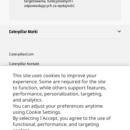
targetowania, funkcjonalnych i
odpowiadających za wydajność.
Caterpillar Marki
Caterpillar.com
Caterpillar Kontakt
Caterpillar Kontakt
This site uses cookies to improve your
experience. Some are required for the site
Moje Preferencje Marketingowe
to function, while others support features,
Site Map
performance, personalization, targeting,
and analytics.
Cookie Settings
You can adjust your preferences anytime
using Cookie Settings.
Legal
By selecting I Accept, you agree to the use of
Privacy
functional, performance, and targeting