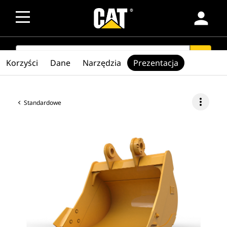
person
SEARCH
search
Korzyści
Dane
Narzędzia
Prezentacja
more_vert
Standardowe