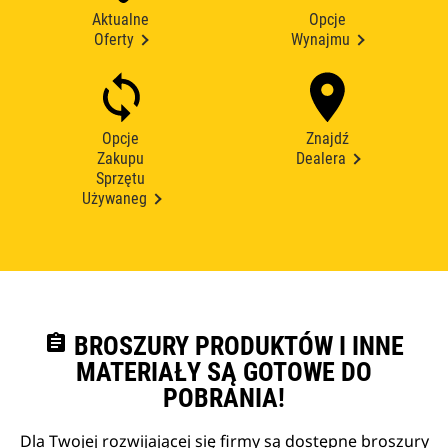
Aktualne
Opcje
Oferty
Wynajmu
Opcje
Znajdź
Zakupu
Dealera
Sprzętu
Używaneg
assignment
BROSZURY PRODUKTÓW I INNE
MATERIAŁY SĄ GOTOWE DO
POBRANIA!
Dla Twojej rozwijającej się firmy są dostępne broszury