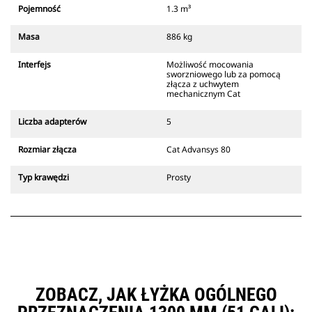
który zawsze znajduje się w
Pojemność
1.3 m³
zasięgu wzroku operatora.
Złącza z uchwytem mechanicznym
Masa
886 kg
Cat są zgodne z gąsienicowymi
koparkami 311-352 i wszystkimi
Interfejs
Możliwość mocowania
koparkami kołowymi. Dostępne są
sworzniowego lub za pomocą
również złącza o szerokościach do
złącza z uchwytem
mechanicznym Cat
kopania rowów.
Osprzęt zgodny ze systemem
Liczba adapterów
5
specjalnych złączy CW
wykorzystuje stałe zawiasy
Rozmiar złącza
Cat Advansys 80
szybkozłączy. Specjalne złącza CW
są wyposażone w klinowy system
Typ krawędzi
Prosty
blokujący, który służy do
mocowania osprzętu.
Specjalne złącza CW są dostępne
do wszystkich koparek
gąsienicowych i kołowych.
ZOBACZ, JAK ŁYŻKA OGÓLNEGO