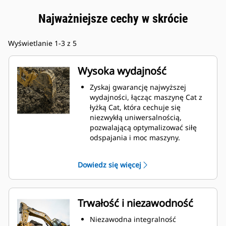
Najważniejsze cechy w skrócie
Wyświetlanie 1-3 z 5
Wysoka wydajność
Zyskaj gwarancję najwyższej
wydajności, łącząc maszynę Cat z
łyżką Cat, która cechuje się
niezwykłą uniwersalnością,
pozwalającą optymalizować siłę
odspajania i moc maszyny.
Profil powłoki o podwójnym
promieniu poprawia przepływ
Dowiedz się więcej
materiału na łyżkę. Zwiększony
prześwit lemiesza zapewnia
zmniejszony opór dolnej części
łyżki, co obniża koszty związane z
Trwałość i niezawodność
konserwacją.
Zużycie paliwa jest najwyższe
Niezawodna integralność