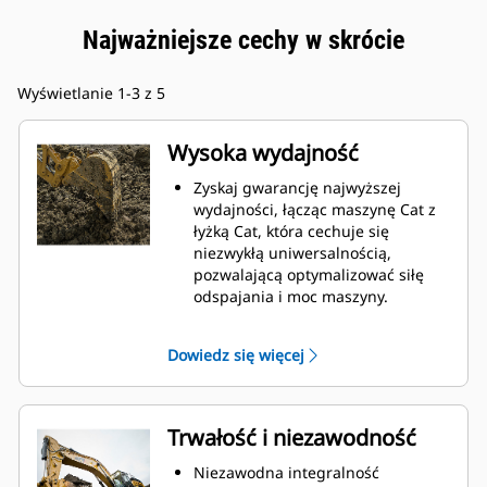
Najważniejsze cechy w skrócie
Wyświetlanie 1-3 z 5
Wysoka wydajność
Zyskaj gwarancję najwyższej
wydajności, łącząc maszynę Cat z
łyżką Cat, która cechuje się
niezwykłą uniwersalnością,
pozwalającą optymalizować siłę
odspajania i moc maszyny.
Profil powłoki o podwójnym
promieniu poprawia przepływ
Dowiedz się więcej
materiału na łyżkę. Zwiększony
prześwit lemiesza zapewnia
zmniejszony opór dolnej części
łyżki, co obniża koszty związane z
Trwałość i niezawodność
konserwacją.
Zużycie paliwa jest najwyższe
Niezawodna integralność