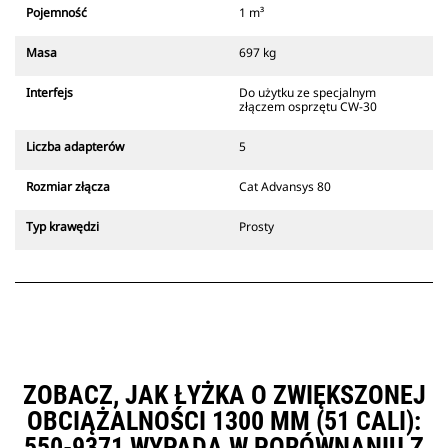
który zawsze znajduje się w
Pojemność
1 m³
zasięgu wzroku operatora.
Złącza z uchwytem mechanicznym
Masa
697 kg
Cat są zgodne z gąsienicowymi
koparkami 311-352 i wszystkimi
Interfejs
Do użytku ze specjalnym
koparkami kołowymi. Dostępne są
złączem osprzętu CW-30
również złącza o szerokościach do
kopania rowów.
Liczba adapterów
5
Osprzęt zgodny ze systemem
specjalnych złączy CW
Rozmiar złącza
Cat Advansys 80
wykorzystuje stałe zawiasy
szybkozłączy. Specjalne złącza CW
Typ krawędzi
Prosty
są wyposażone w klinowy system
blokujący, który służy do
mocowania osprzętu.
Specjalne złącza CW są dostępne
do wszystkich koparek
gąsienicowych i kołowych.
ZOBACZ, JAK ŁYŻKA O ZWIĘKSZONEJ
OBCIĄŻALNOŚCI 1300 MM (51 CALI):
550-9371 WYPADA W PORÓWNANIU Z