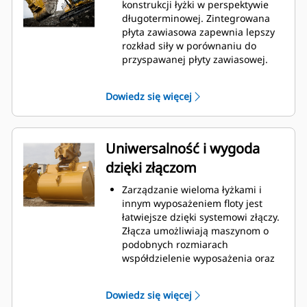
podczas kopania. Łyżki Cat
konstrukcji łyżki w perspektywie
gwarantują szybkie cięcie
długoterminowej. Zintegrowana
materiału w celu zwiększenia
płyta zawiasowa zapewnia lepszy
ogólnej wydajności pracy maszyny.
rozkład siły w porównaniu do
Możesz załadować większą ilość
przyspawanej płyty zawiasowej.
materiału w krótszym czasie.
Łyżki Cat są produkowane z
Kształt łyżki i segmenty boczne
wykorzystaniem wytrzymałej,
Dowiedz się więcej
pozwalają utrzymać większość
odpornej na ścieranie stali,
materiału w łyżce podczas każdego
zwłaszcza w przypadku
załadunku.
podzespołów podatnych na
nadmierne zużycie.
Uniwersalność i wygoda
Chroń najważniejsze, podatne na
dzięki złączom
zużycie obszary łyżki za pomocą
osprzętu do prac ziemnych (GET)
Zarządzanie wieloma łyżkami i
Cat.
innym wyposażeniem floty jest
Zwiększ produkcję w
łatwiejsze dzięki systemowi złączy.
wymagających zastosowaniach,
Złącza umożliwiają maszynom o
ułatw penetrację podczas
podobnych rozmiarach
stertowania i skróć czas trwania
współdzielenie wyposażenia oraz
cyklu za pomocą systemu Cat
®
szybką wymianę osprzętu bez
Advansys
GET
™
konieczności opuszczania kabiny.
Montuj i demontuj końcówki
Dowiedz się więcej
Łyżki, które można zamocować
szybciej niż kiedykolwiek za