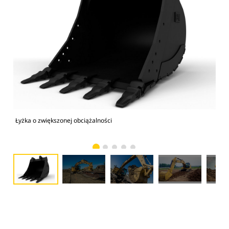
Łyżka o zwiększonej obciążalności
Kop