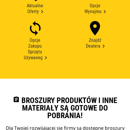
Aktualne
Opcje
Oferty
Wynajmu
Opcje
Znajdź
Zakupu
Dealera
Sprzętu
Używaneg
assignment
BROSZURY PRODUKTÓW I INNE
MATERIAŁY SĄ GOTOWE DO
POBRANIA!
Dla Twojej rozwijającej się firmy są dostępne broszury