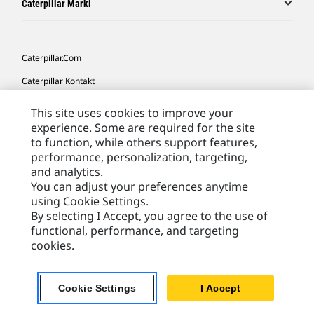
Caterpillar Marki
Caterpillar.com
Caterpillar Kontakt
Caterpillar Kontakt
This site uses cookies to improve your
experience. Some are required for the site
Moje Preferencje Marketingowe
to function, while others support features,
Site Map
performance, personalization, targeting,
and analytics.
Cookie Settings
You can adjust your preferences anytime
Legal
using Cookie Settings.
By selecting I Accept, you agree to the use of
Privacy
functional, performance, and targeting
cookies.
Europe - Polish
© 2026 Caterpillar. Wszelkie prawa zastrzeżone.
Cookie Settings
I Accept