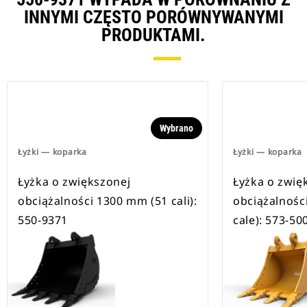
INNYMI CZĘSTO PORÓWNYWANYMI
PRODUKTAMI.
Wybrano
Łyżki — koparka
Łyżki — koparka
Łyżka o zwiększonej
Łyżka o zwię
obciążalności 1300 mm (51 cali):
obciążalnośc
550-9371
cale): 573-50