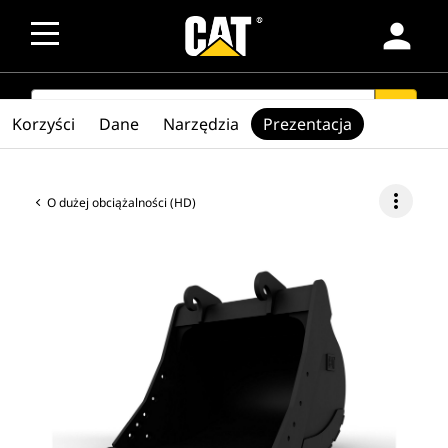
person
SEARCH
search
Korzyści
Dane
Narzędzia
Prezentacja
more_vert
O dużej obciążalności (HD)