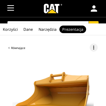
person
SEARCH
search
Korzyści
Dane
Narzędzia
Prezentacja
more_vert
Równające