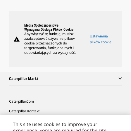
Media Społecznościowe
Wymagana Obsługa Plików Cookie
Aby włączyć tę funkcję, musisz
Ustawienia
warning
zaakceptować używanie plików
plików cookie
cookie przeznaczonych do
targetowania, funkcjonalnych i
odpowiadających za wydajność.
Caterpillar Marki
Caterpillar.com
Caterpillar Kontakt
Caterpillar Kontakt
This site uses cookies to improve your
experience. Some are required for the site
Moje Preferencje Marketingowe