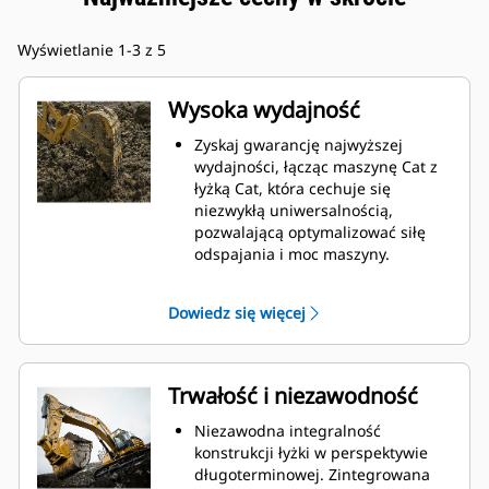
Wyświetlanie 1-3 z 5
Wysoka wydajność
Zyskaj gwarancję najwyższej
wydajności, łącząc maszynę Cat z
łyżką Cat, która cechuje się
niezwykłą uniwersalnością,
pozwalającą optymalizować siłę
odspajania i moc maszyny.
Profil powłoki o podwójnym
promieniu poprawia przepływ
Dowiedz się więcej
materiału na łyżkę. Zwiększony
prześwit lemiesza zapewnia
zmniejszony opór dolnej części
łyżki, co obniża koszty związane z
Trwałość i niezawodność
konserwacją.
Zużycie paliwa jest najwyższe
Niezawodna integralność
podczas kopania. Łyżki Cat
konstrukcji łyżki w perspektywie
gwarantują szybkie cięcie
długoterminowej. Zintegrowana