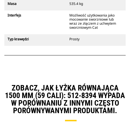
Złącza z uchwytem sworzniowym
Masa
535.4 kg
Cat są zgodne z gąsienicowymi
koparkami 311-352 i wszystkimi
Interfejs
Możliwość użytkowania jako
koparkami kołowymi. Dostępne są
mocowanie sworzniowe lub
również złącza o szerokościach do
wraz ze złączem z uchwytem
sworzniowym Cat
kopania rowów.
Osprzęt zgodny ze specjalnym
Typ krawędzi
Prosty
systemem złączy wykorzystuje
stałe zawiasy szybkozłączy.
Specjalne złącza są wyposażone w
klinowy system blokujący, który
służy do mocowania osprzętu.
Specjalne złącza są dostępne do
wszystkich koparek gąsienicowych
i kołowych.
ZOBACZ, JAK ŁYŻKA RÓWNAJĄCA
1500 MM (59 CALI): 512-8394 WYPADA
W PORÓWNANIU Z INNYMI CZĘSTO
PORÓWNYWANYMI PRODUKTAMI.