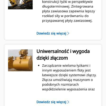
podczas kopania. Łyżki Cat
konstrukcji łyżki w perspektywie
gwarantują szybkie cięcie
długoterminowej. Zintegrowana
materiału w celu zwiększenia
płyta zawiasowa zapewnia lepszy
ogólnej wydajności pracy maszyny.
rozkład siły w porównaniu do
Możesz załadować większą ilość
przyspawanej płyty zawiasowej.
materiału w krótszym czasie.
Łyżki Cat są produkowane z
Kształt łyżki i segmenty boczne
wykorzystaniem wytrzymałej,
Dowiedz się więcej
pozwalają utrzymać większość
odpornej na ścieranie stali,
materiału w łyżce podczas każdego
zwłaszcza w przypadku
załadunku.
podzespołów podatnych na
nadmierne zużycie.
Uniwersalność i wygoda
Chroń najważniejsze, podatne na
dzięki złączom
zużycie obszary łyżki za pomocą
osprzętu do prac ziemnych (GET)
Zarządzanie wieloma łyżkami i
Cat.
innym wyposażeniem floty jest
Zwiększ produkcję w
łatwiejsze dzięki systemowi złączy.
wymagających zastosowaniach,
Złącza umożliwiają maszynom o
ułatw penetrację podczas
podobnych rozmiarach
stertowania i skróć czas trwania
współdzielenie wyposażenia oraz
cyklu za pomocą systemu Cat
®
szybką wymianę osprzętu bez
Advansys
GET
™
konieczności opuszczania kabiny.
Montuj i demontuj końcówki
Dowiedz się więcej
Łyżki, które można zamocować
szybciej niż kiedykolwiek za