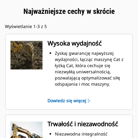
Najważniejsze cechy w skrócie
Wyświetlanie 1-3 z 5
Wysoka wydajność
Zyskaj gwarancję najwyższej
wydajności, łącząc maszynę Cat z
łyżką Cat, która cechuje się
niezwykłą uniwersalnością,
pozwalającą optymalizować siłę
odspajania i moc maszyny.
Profil powłoki o podwójnym
promieniu poprawia przepływ
Dowiedz się więcej
materiału na łyżkę. Zwiększony
prześwit lemiesza zapewnia
zmniejszony opór dolnej części
łyżki, co obniża koszty związane z
Trwałość i niezawodność
konserwacją.
Zużycie paliwa jest najwyższe
Niezawodna integralność