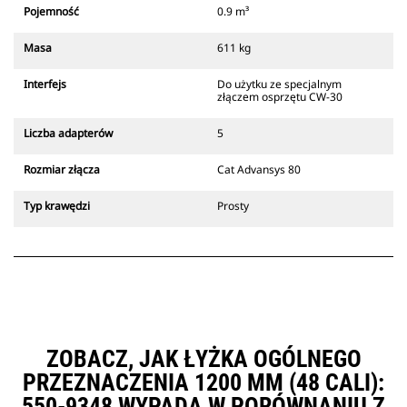
który zawsze znajduje się w
Pojemność
0.9 m³
zasięgu wzroku operatora.
Złącza z uchwytem mechanicznym
Masa
611 kg
Cat są zgodne z gąsienicowymi
koparkami 311-352 i wszystkimi
Interfejs
Do użytku ze specjalnym
koparkami kołowymi. Dostępne są
złączem osprzętu CW-30
również złącza o szerokościach do
kopania rowów.
Liczba adapterów
5
Osprzęt zgodny ze systemem
specjalnych złączy CW
Rozmiar złącza
Cat Advansys 80
wykorzystuje stałe zawiasy
szybkozłączy. Specjalne złącza CW
Typ krawędzi
Prosty
są wyposażone w klinowy system
blokujący, który służy do
mocowania osprzętu.
Specjalne złącza CW są dostępne
do wszystkich koparek
gąsienicowych i kołowych.
ZOBACZ, JAK ŁYŻKA OGÓLNEGO
PRZEZNACZENIA 1200 MM (48 CALI):
550-9348 WYPADA W PORÓWNANIU Z