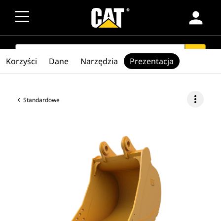
person
SEARCH
search
Korzyści
Dane
Narzędzia
Prezentacja
more_vert
Standardowe