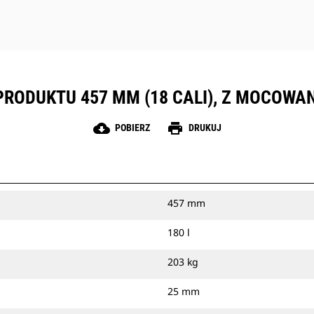
PRODUKTU 457 MM (18 CALI), Z MOCOW
cloud_download
print
POBIERZ
DRUKUJ
457 mm
180 l
203 kg
25 mm