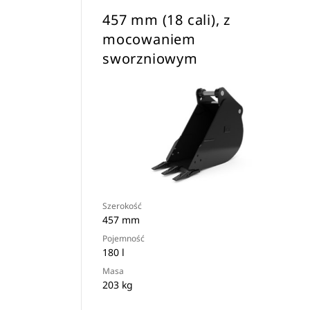
457 mm (18 cali), z
mocowaniem
sworzniowym
Szerokość
457 mm
Pojemność
180 l
Masa
203 kg