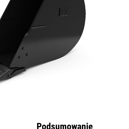
zyści
Dane
Narzędzia
Prezentacja
Podsumowanie