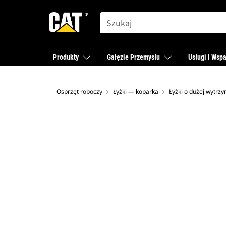
SEARCH
Produkty
Gałęzie Przemysłu
Usługi I Wspa
Osprzęt roboczy
Łyżki — koparka