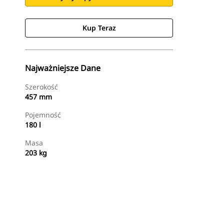
Kup Teraz
Najważniejsze Dane
Szerokość
457 mm
Pojemność
180 l
Masa
203 kg
Kup Teraz
Wyślij Zapytanie Ofertowe