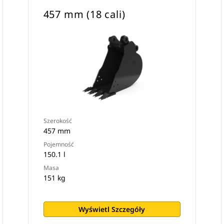
457 mm (18 cali)
Szerokość
457 mm
Pojemność
150.1 l
Masa
151 kg
Wyświetl Szczegóły