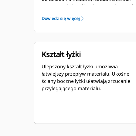
zasypywania i ogólnych prac związanych
z wykopami w budownictwie,
Dowiedz się więcej
kształtowaniu krajobrazu i innych
zastosowaniach.
Kształt łyżki
Ulepszony kształt łyżki umożliwia
łatwiejszy przepływ materiału. Ukośne
ściany boczne łyżki ułatwiają zrzucanie
przylegającego materiału.