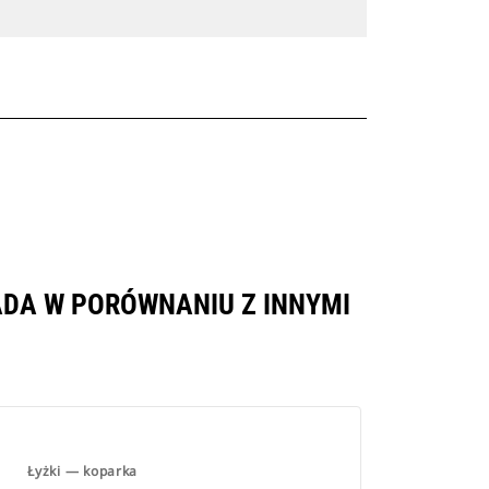
ADA W PORÓWNANIU Z INNYMI
.
Łyżki — koparka