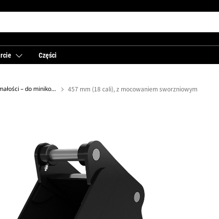
rcie
Części
Łyżki o dużej wytrzymałości – do minikoparek
457 mm (18 cali), z mocowaniem sworzniowym