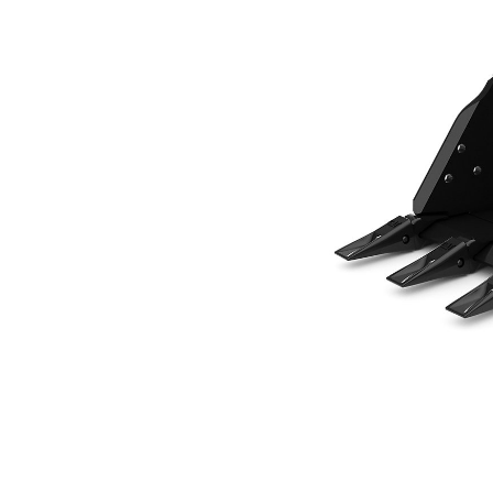
457 Mm (18 Cali), Z Mocowaniem Sworzniowym
Kor
Zmień model