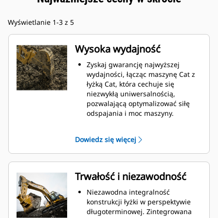
Wyświetlanie 1-3 z 5
Wysoka wydajność
Zyskaj gwarancję najwyższej
wydajności, łącząc maszynę Cat z
łyżką Cat, która cechuje się
niezwykłą uniwersalnością,
pozwalającą optymalizować siłę
odspajania i moc maszyny.
Profil powłoki o podwójnym
promieniu poprawia przepływ
Dowiedz się więcej
materiału na łyżkę. Zwiększony
prześwit lemiesza zapewnia
zmniejszony opór dolnej części
łyżki, co obniża koszty związane z
Trwałość i niezawodność
konserwacją.
Zużycie paliwa jest najwyższe
Niezawodna integralność
podczas kopania. Łyżki Cat
konstrukcji łyżki w perspektywie
gwarantują szybkie cięcie
długoterminowej. Zintegrowana