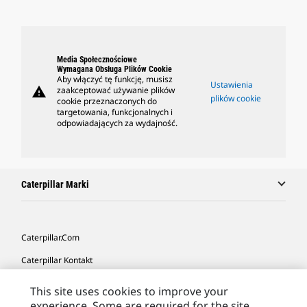
Media Społecznościowe
Wymagana Obsługa Plików Cookie
Aby włączyć tę funkcję, musisz
Ustawienia
warning
zaakceptować używanie plików
plików cookie
cookie przeznaczonych do
targetowania, funkcjonalnych i
odpowiadających za wydajność.
Caterpillar Marki
Caterpillar.com
Caterpillar Kontakt
Caterpillar Kontakt
This site uses cookies to improve your
experience. Some are required for the site
Moje Preferencje Marketingowe