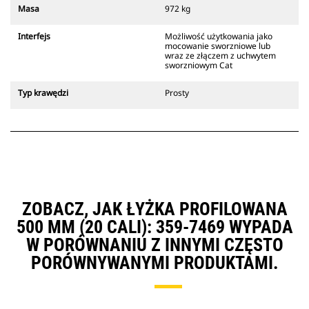
Złącza z uchwytem sworzniowym
Masa
972 kg
Cat są zgodne z gąsienicowymi
koparkami 311-352 i wszystkimi
Interfejs
Możliwość użytkowania jako
koparkami kołowymi. Dostępne są
mocowanie sworzniowe lub
również złącza o szerokościach do
wraz ze złączem z uchwytem
sworzniowym Cat
kopania rowów.
Osprzęt zgodny ze specjalnym
Typ krawędzi
Prosty
systemem złączy wykorzystuje
stałe zawiasy szybkozłączy.
Specjalne złącza są wyposażone w
klinowy system blokujący, który
służy do mocowania osprzętu.
Specjalne złącza są dostępne do
wszystkich koparek gąsienicowych
i kołowych.
ZOBACZ, JAK ŁYŻKA PROFILOWANA
500 MM (20 CALI): 359-7469 WYPADA
W PORÓWNANIU Z INNYMI CZĘSTO
PORÓWNYWANYMI PRODUKTAMI.