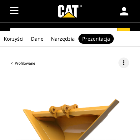
person
SEARCH
search
Korzyści
Dane
Narzędzia
Prezentacja
more_vert
Profilowane