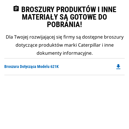
assignment
BROSZURY PRODUKTÓW I INNE
MATERIAŁY SĄ GOTOWE DO
POBRANIA!
Dla Twojej rozwijającej się firmy są dostępne broszury
dotyczące produktów marki Caterpillar i inne
dokumenty informacyjne.
file_download
Do
Broszura Dotycząca Modelu 621K
P
O
in
a
N
Ta