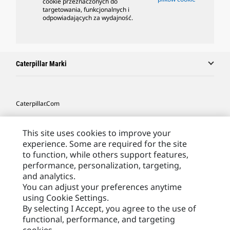
cookie przeznaczonych do
targetowania, funkcjonalnych i
odpowiadających za wydajność.
Caterpillar Marki
Caterpillar.com
Caterpillar Kontakt
This site uses cookies to improve your
Caterpillar Kontakt
experience. Some are required for the site
to function, while others support features,
Moje Preferencje Marketingowe
performance, personalization, targeting,
Site Map
and analytics.
You can adjust your preferences anytime
Cookie Settings
using Cookie Settings.
Legal
By selecting I Accept, you agree to the use of
functional, performance, and targeting
Privacy