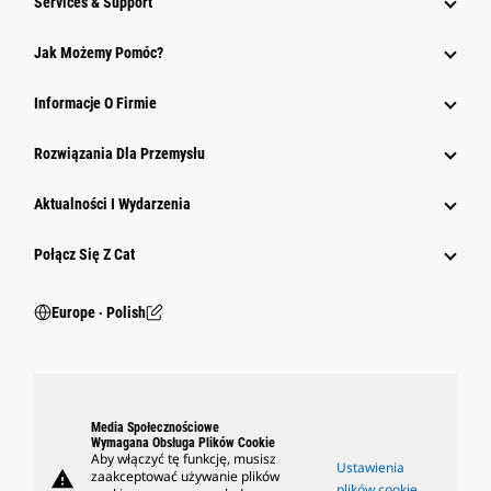
Services & Support
Jak Możemy Pomóc?
Informacje O Firmie
Rozwiązania Dla Przemysłu
Aktualności I Wydarzenia
Połącz Się Z Cat
Europe ‧ Polish
Media Społecznościowe
Wymagana Obsługa Plików Cookie
Aby włączyć tę funkcję, musisz
Ustawienia
warning
zaakceptować używanie plików
plików cookie