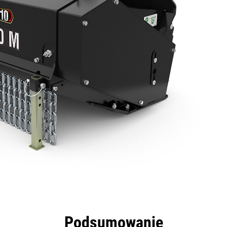
zyści
Dane
Narzędzia
Prezentacja
Podsumowanie