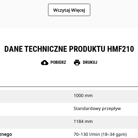
Wczytaj Więcej
DANE TECHNICZNE PRODUKTU HMF210
cloud_download
print
POBIERZ
DRUKUJ
1000 mm
Standardowy przepływ
1184 mm
cznego
70–130 l/min (18–34 gpm)