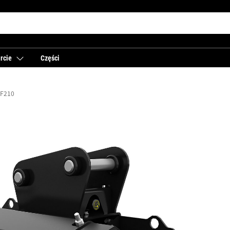
rcie
Części
F210