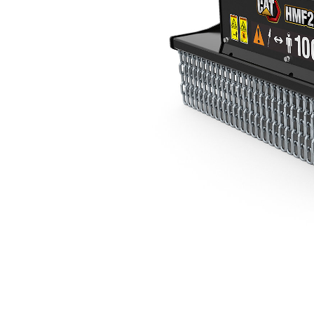
HMF210
Kor
Zmień model