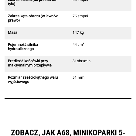
tyłu)
Zakres kąta obrotu (w lewo/w
76 stopni
prawo)
Masa
147 kg
Pojemność silnika
44 cm³
hydraulicznego
Prędkość końcówki przy
81obr./min
maksymalnym przepływie
Rozmiar sześciokątnego wału
51 mm
wyjściowego
ZOBACZ, JAK A68, MINIKOPARKI 5-