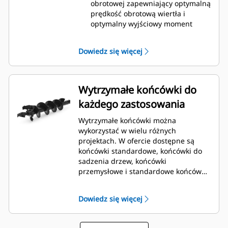
obrotowej zapewniający optymalną
prędkość obrotową wiertła i
optymalny wyjściowy moment
obrotowy w zakresie od małych do
umiarkowanych obciążeń
Dowiedz się więcej
roboczych.
Świder ziemny A41 jest
wyposażony w dwukierunkowy
gerotorowy silnik hydrauliczny z
Wytrzymałe końcówki do
regulacją prędkości obrotowej,
każdego zastosowania
zamocowany do umieszczonej
przekładni planetarnej w celu
Wytrzymałe końcówki można
zapewnienia optymalnej prędkości
wykorzystać w wielu różnych
obrotowej wiertła i optymalnego
projektach. W ofercie dostępne są
wyjściowego momentu
końcówki standardowe, końcówki do
obrotowego w zakresie od
sadzenia drzew, końcówki
umiarkowanych do dużych
przemysłowe i standardowe końcówki
obciążeń roboczych.
wiertnic do skał (przykręcane), które
Świder ziemny A68 jest
można wykorzystywać w wielu różnych
wyposażony w dwukierunkowy
Dowiedz się więcej
zastosowaniach oraz warunkach
hydrauliczny silnik przekładniowy
terenowych.
z regulacją prędkości obrotowej,
zamocowany do przekładni