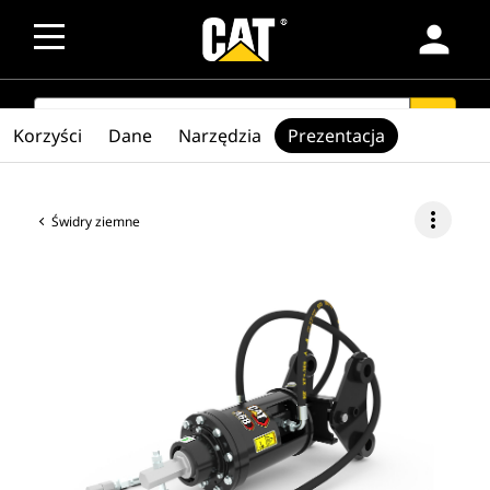
person
SEARCH
search
Korzyści
Dane
Narzędzia
Prezentacja
more_vert
Świdry ziemne