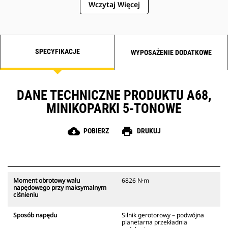
Wczytaj Więcej
planetarnej w celu zapewnienia
optymalnej prędkości obrotowej
wiertła i optymalnego wyjściowego
momentu obrotowego w
zastosowaniach wymagających
SPECYFIKACJE
WYPOSAŻENIE DODATKOWE
wiercenia w zakresie od
umiarkowanych do dużych
obciążeń roboczych, z wysoką
wydajnością.
DANE TECHNICZNE PRODUKTU A68,
MINIKOPARKI 5-TONOWE
cloud_download
print
POBIERZ
DRUKUJ
Moment obrotowy wału
6826 N·m
napędowego przy maksymalnym
ciśnieniu
Sposób napędu
Silnik gerotorowy – podwójna
planetarna przekładnia