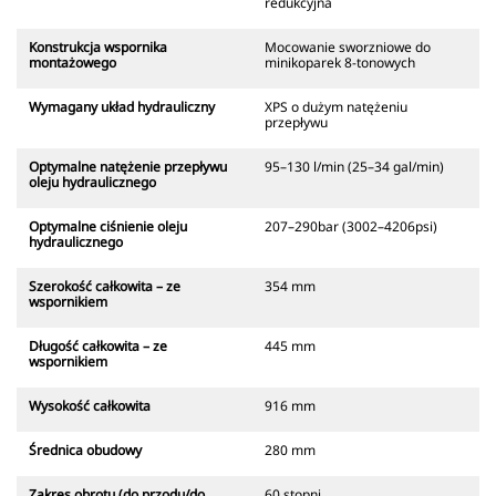
redukcyjna
Konstrukcja wspornika
Mocowanie sworzniowe do
montażowego
minikoparek 8-tonowych
Wymagany układ hydrauliczny
XPS o dużym natężeniu
przepływu
Optymalne natężenie przepływu
95–130 l/min (25–34 gal/min)
oleju hydraulicznego
Optymalne ciśnienie oleju
207–290bar (3002–4206psi)
hydraulicznego
Szerokość całkowita – ze
354 mm
wspornikiem
Długość całkowita – ze
445 mm
wspornikiem
Wysokość całkowita
916 mm
Średnica obudowy
280 mm
Zakres obrotu (do przodu/do
60 stopni