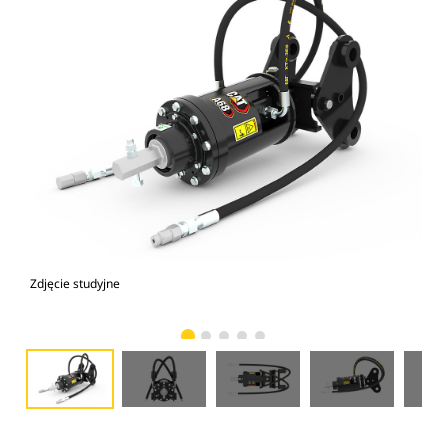
Zdjęcie studyjne
Wid