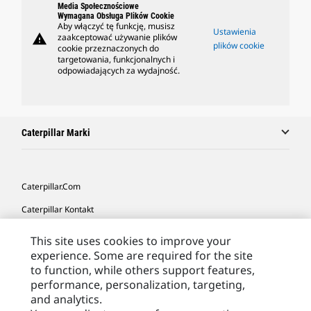
Media Społecznościowe
Wymagana Obsługa Plików Cookie
Aby włączyć tę funkcję, musisz
Ustawienia
warning
zaakceptować używanie plików
plików cookie
cookie przeznaczonych do
targetowania, funkcjonalnych i
odpowiadających za wydajność.
Caterpillar Marki
Caterpillar.com
Caterpillar Kontakt
Caterpillar Kontakt
This site uses cookies to improve your
experience. Some are required for the site
Moje Preferencje Marketingowe
to function, while others support features,
Site Map
performance, personalization, targeting,
and analytics.
Cookie Settings