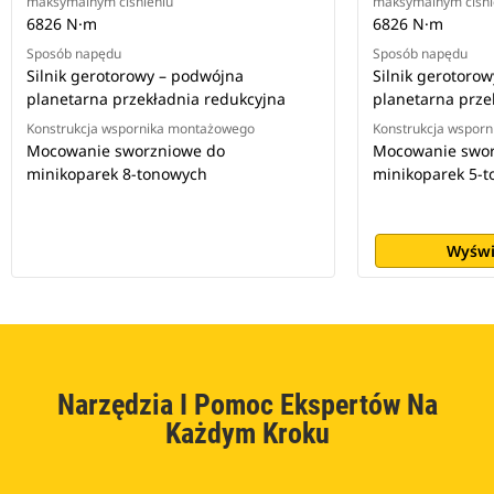
maksymalnym ciśnieniu
maksymalnym ciśni
6826 N·m
6826 N·m
Sposób napędu
Sposób napędu
Silnik gerotorowy – podwójna
Silnik gerotoro
planetarna przekładnia redukcyjna
planetarna prze
Konstrukcja wspornika montażowego
Konstrukcja wspor
Mocowanie sworzniowe do
Mocowanie swor
minikoparek 8-tonowych
minikoparek 5-
Wyświ
Narzędzia I Pomoc Ekspertów Na
Każdym Kroku