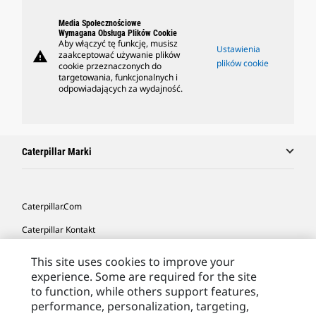
Media Społecznościowe
Wymagana Obsługa Plików Cookie
Aby włączyć tę funkcję, musisz
Ustawienia
warning
zaakceptować używanie plików
plików cookie
cookie przeznaczonych do
targetowania, funkcjonalnych i
odpowiadających za wydajność.
Caterpillar Marki
Caterpillar.com
Caterpillar Kontakt
Caterpillar Kontakt
This site uses cookies to improve your
experience. Some are required for the site
Moje Preferencje Marketingowe
to function, while others support features,
Site Map
performance, personalization, targeting,