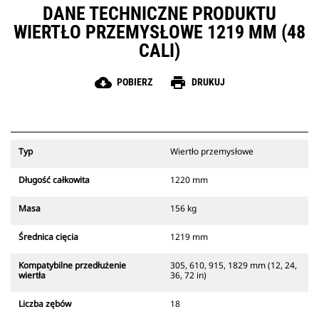
DANE TECHNICZNE PRODUKTU
WIERTŁO PRZEMYSŁOWE 1219 MM (48
CALI)
cloud_download
print
POBIERZ
DRUKUJ
Typ
Wiertło przemysłowe
Długość całkowita
1220 mm
Masa
156 kg
Średnica cięcia
1219 mm
Kompatybilne przedłużenie
305, 610, 915, 1829 mm (12, 24,
wiertła
36, 72 in)
Liczba zębów
18