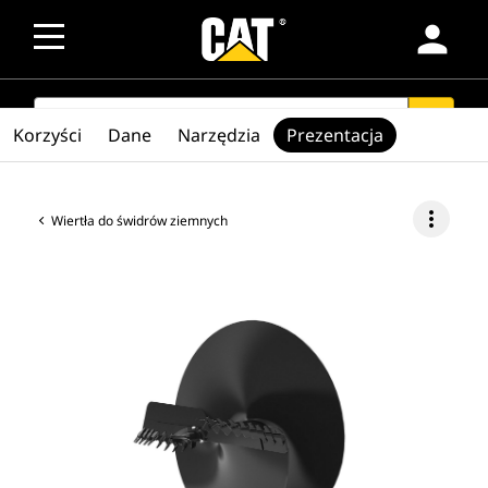
person
SEARCH
search
Korzyści
Dane
Narzędzia
Prezentacja
more_vert
Wiertła do świdrów ziemnych