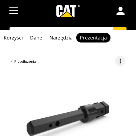
person
SEARCH
search
Korzyści
Dane
Narzędzia
Prezentacja
more_vert
Przedłużenia