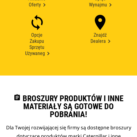
Oferty
Wynajmu
Opcje
Znajdź
Zakupu
Dealera
Sprzętu
Używaneg
assignment
BROSZURY PRODUKTÓW I INNE
MATERIAŁY SĄ GOTOWE DO
POBRANIA!
Dla Twojej rozwijającej się firmy są dostępne broszury
dotyczące produktów marki Caterpillar i inne