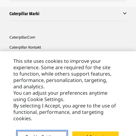
Caterpillar Marki
Caterpillar.com
Caterpillar Kontakt
Caterpillar Kontakt
This site uses cookies to improve your
experience. Some are required for the site
Moje Preferencje Marketingowe
to function, while others support features,
Site Map
performance, personalization, targeting,
and analytics.
Cookie Settings
You can adjust your preferences anytime
Legal
using Cookie Settings.
By selecting I Accept, you agree to the use of
Privacy
functional, performance, and targeting
cookies.
Europe - Polish
© 2026 Caterpillar. Wszelkie prawa zastrzeżone.