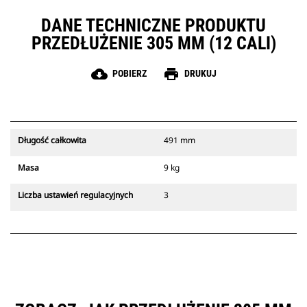
DANE TECHNICZNE PRODUKTU
PRZEDŁUŻENIE 305 MM (12 CALI)
cloud_download
print
POBIERZ
DRUKUJ
Długość całkowita
491 mm
Masa
9 kg
Liczba ustawień regulacyjnych
3